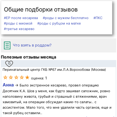
Общие подборки отзывов
#ЕР после кесарева
#роды с мужем бесплатно
#ПКС
#роды с миомой
#роды с рубцом на матке
#третье кесарево
Что взять в роддом?
Полезные отзывы месяца
12
Перинатальный центр ГКБ №67 им.Л.А.Ворохобова (Москва)
☆☆☆☆★
1
оценка:
Анна
→
Было экстренное кесарево, провел операцию
Десятник К.А. Шов у меня, как будто зашивал сапожник, ровно
наполовину живота, грубый и страшный с втяжениями, врач
хамовитый, на операции обсуждал какие-то салаты.. с
ассистентом. Мало того, что мне удалили часть органов, еще и
такой рубец оставили..