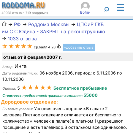
☰
⌕
Войти
49031 отзыв о 719 роддомах
→
РФ
→
Роддома Москвы
→
ЦПСиР ГКБ
им.С.С.Юдина - ЗАКРЫТ на реконструкцию
→
1033 отзыва
☆★★★★
ср.балл 4,28
+добавить отзыв
отзыв от 8 февраля 2007 г.
Инга
Автор:
06 ноября 2006, период: c 6.11.2006 по
Дата родов/выписки:
10.11.2006
★★★★★
5
Бесплатное пребывание
Оценка:
55000
Стоимость пребывания/страховая компания:
Дородовое отделение:
Условия очень хорошие.В палате 2
Бытовые условия:
человека.Платное отделение отличается от бесплатного
колличеством человек в палате( в платном 1),разрешают
посещение и есть телевизор.В остальном все одиннаково.