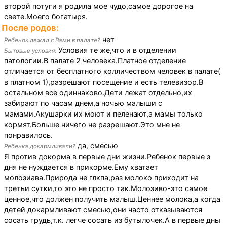
второй потуги я родила мое чудо,самое дорогое на
свете.Моего богатыря.
После родов:
нет
Ребенок лежал с Вами в палате?
Условия те же,что и в отделении
Бытовые условия:
патологии.В палате 2 человека.Платное отделение
отличается от бесплатного колличеством человек в палате(
в платном 1),разрешают посещение и есть телевизор.В
остальном все одиннаково.Дети лежат отдельно,их
забирают по часам днем,а ночью малыши с
мамами.Акушарки их моют и пеленают,а мамы только
кормят.Больше ничего не разрешают.Это мне не
понравилось.
да, смесью
Ребенка докармливали?
Я против докорма в первые дни жизни.Ребенок первые з
дня не нуждается в прикорме.Ему хватает
молозиава.Природа не глкпа,раз молоко приходит на
третьи сутки,то это не просто так.Молозиво-это самое
ценное,что должен получить малыш.Ценнее молока,а когда
детей докармливают смесью,они часто отказываются
сосать грудь,т.к. легче сосать из бутылочек.А в первые дны