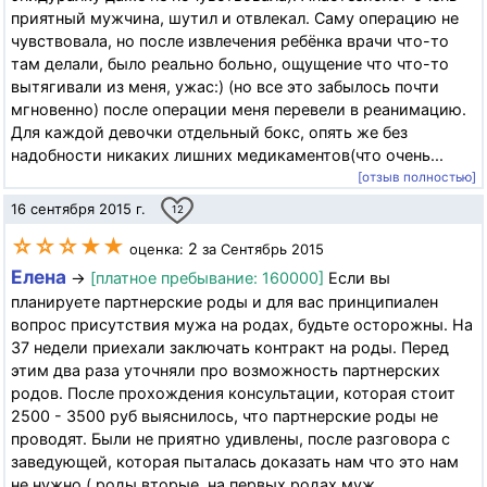
приятный мужчина, шутил и отвлекал. Саму операцию не
чувствовала, но после извлечения ребёнка врачи что-то
там делали, было реально больно, ощущение что что-то
вытягивали из меня, ужас:) (но все это забылось почти
мгновенно) после операции меня перевели в реанимацию.
Для каждой девочки отдельный бокс, опять же без
надобности никаких лишних медикаментов(что очень...
[отзыв полностью]
16 сентября 2015 г.
12
☆☆☆★★
2
оценка:
за Сентябрь 2015
Елена
→
[платное пребывание: 160000]
Если вы
планируете партнерские роды и для вас принципиален
вопрос присутствия мужа на родах, будьте осторожны. На
37 недели приехали заключать контракт на роды. Перед
этим два раза уточняли про возможность партнерских
родов. После прохождения консультации, которая стоит
2500 - 3500 руб выяснилось, что партнерские роды не
проводят. Были не приятно удивлены, после разговора с
заведующей, которая пыталась доказать нам что это нам
не нужно ( роды вторые, на первых родах муж