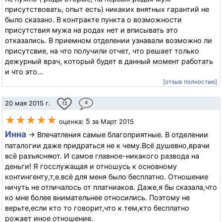
присутствовать, опыт есть) никаких внятных гарантий не
было сказано. В контракте пункта о возможности
присутствия мужа на родах нет и вписывать это
отказались. В приемном отделении узнавали возможно ли
присутсвие, на что получили отчет, что решает только
дежурный врач, который будет в данный момент работать
и что это...
[отзыв полностью]
20 мая 2015 г.
4
12
★★★★★
5
оценка:
за Март 2015
Инна
→ Впечатления самые благоприятные. В отделении
паталогии даже придраться не к чему.Всё душевно,врачи
всё разъясняют. И самое главное-никакого развода на
деньги! Я госслужащая и отношусь к основному
контингенту,т,е.всё для меня было бесплатно. Отношение
ничуть не отличалось от платниаков. Даже,я бы сказала,что
ко мне более внимательнее относились. Поэтому не
верьте,если кто то говорит,что к тем,кто бесплатно
рожает иное отношение.