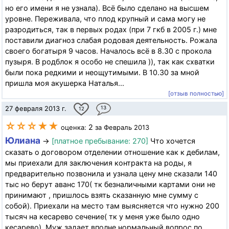
но его имени я не узнала). Всё было сделано на высшем
уровне. Переживала, что плод крупный и сама могу не
разродиться, так в первых родах (при 7 гкб в 2005 г.) мне
поставили диагноз слабая родовая деятельность. Рожала
своего богатыря 9 часов. Началось всё в 8.30 с прокола
пузыря. В родблок я особо не спешила )), так как схватки
были пока редкими и неощутимыми. В 10.30 за мной
пришла моя акушерка Наталья...
[отзыв полностью]
27 февраля 2013 г.
13
12
☆☆☆★★
2
оценка:
за Февраль 2013
Юлиана
→
[платное пребывание: 270]
Что хочется
сказать о договором отделении отношение как к дебилам,
мы приехали для заключения контракта на роды, я
предварительно позвонила и узнала цену мне сказали 140
тыс но берут аванс 170( тк безналичными картами они не
принимают , пришлось взять сказанную мне сумму с
собой). Приехали на место там выясняется что нужно 200
тысяч на кесарево сечение( тк у меня уже было одно
кесарево). Муж задает вполне нормальный вопрос по