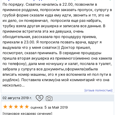
По порядку. Схватки начались в 22.00, позвонили в
приемное роддома, попросили заказать пропуск, супругу в
грубой форме сказали куда ему идти, звонить и тп, это не
их дело, он понервничал, попросила еще раз набрать,
трубку взяла другая акушерка и записала все данные. В
приемном встретила эта же девушка, очень
обходительная, рассказала про процедуру приема,
приехали в 23.00. Я попросила позвать врача, вдруг я
выдумала что у меня схватки:)) Доктор пришел,
посмотрел, сказал принимать. В середине процедуры
пришла вторая акушерка из приемного(именно она хамила
по телефону), дала мне ночнушку и халат, послала в туалет,
забрала у супруга все документы,оформила(забыла
вписать номер машины, это я уже вспомнила нп пол пути в
родблок). Поставила клизму(на мой комментарий что она
несколько...
[отзыв полностью]
02 августа 2019 г.
10
★★★★★
5
оценка:
за Май 2019
[плановое кесарево сечение]