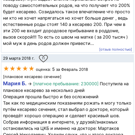
поводу самостоятельных родов, на что получает что 200%
будет кесарево. Созидалось такое впечатление что просто
ни кто не хочет напрягаться но хочет больше денег , ведь
естественные роды стоят 140 а кесарево 200. При чем в
эти 200 не входит дородовое прибывание в роддоме,
вызов скорой!!! То есть со швом на матке ( за 200 тысяч )
мой муж в день родов должен привести...
[отзыв полностью]
29 марта 2018 г.
11
★★★★★
5
оценка:
за Февраль 2018
[плановое кесарево сечение]
Мария Б.
→
[платное пребывание: 230000]
Поступила на
плановое кесарево за несколько дней
Операция прошла быстро и без осложнений
Так как по медицинским показаниям рожать я могу только
путём кесарево сечения, стал выбрал о докторе, который
проведёт хорошо операцию и сделает красивый шов.
Собрав информация в интернете, у друзей/знакомых
остановились на ЦКБ и именно на докторе: Мартаков
Сергей Николаевич. Ходили слухи, что у этого доктора