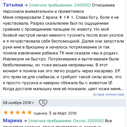
Татьяна
→
[платное пребывание: 240000]
Отношение
персонала внимательное и приветливое
Меня оперировали 2 врача 👩 ⚕️👩 ⚕️. Слава богу, боли я не
чувствовала. Разрез скальпелем был по ощущением
сравним с проведением пальцем по животу. Но мой
боевой настрой начал немного тускнеть после всех уколов
и я почувствовала себя беспомощной. Далее они запустили
руки мне в брюшину и началось потряхивание (я так
поняла извлечение ребенка ТК мне сказали «вы в родах».
Извлекали не быстро. Потряхивание и вытягивания были
безболезненны, но тоже весьма непривычны. В этот
момент я поняла как это легко родить через кесарево. ЕР
это прям не для слабаков, и требуют такой силы воли, что
я просто трусиха и наверно сбежала бы с животом 🤣
Когда достали малышку мне её показали, цвет кожи меня...
[отзыв полностью]
09 ноября 2016 г.
10
★★★★★
5
оценка:
за Март 2016
Марина
→
[платное пребывание: Около 200000]
Все
относятся хорошо, врачи приветливые, веселые