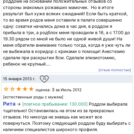
роддоме на основании положительных отзывов со
стороны знакомых рожавших мамочек. Но в итоге
результат был хуже всяких ожиданий! Если быть краткой,
то во время родов меня оставили в палате совершенно
одну: схватки начались дома в час дня, в роддом я
прибыла в три, а родблок меня проводили в 16, а с 17.00 до
19.30 рядом со мной не было ни одной живой души! На
меня обратили внимание только тогда, когда я уже чуть ли
не выбежала в коридор с криками о помощи! Анестезию
сделали при раскрытии 8см. Сделали эпизиотомию,
ребенок не крупный....
[отзыв полностью]
15 января 2013 г.
10
☆☆★★★
3
оценка:
за Июль 2012
[естественные роды с мужем]
Рита
→
[платное пребывание: 130.000]
Роддом выбирала
тщательно! Остановилась на этом из за прекрасных
отзывов. Но никогда не знаешь как может все
повернуться. Поэтому следующий роддом буду выбирать с
наличием специалистов широкого профиля.