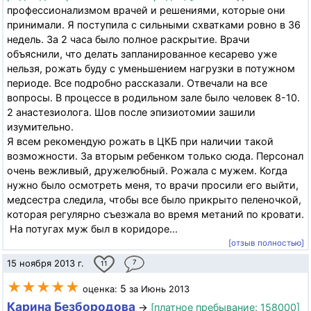
профессионализмом врачей и решениями, которые они
принимали. Я поступила с сильными схватками ровно в 36
недель. За 2 часа было полное раскрытие. Врачи
объяснили, что делать запланированное кесарево уже
нельзя, рожать буду с уменьшением нагрузки в потужном
периоде. Все подробно рассказали. Отвечали на все
вопросы. В процессе в родильном зале было человек 8-10.
2 анастезиолога. Шов после эпизиотомии зашили
изумительно.
Я всем рекомендую рожать в ЦКБ при наличии такой
возможности. За вторым ребенком только сюда. Персонал
очень вежливый, дружелюбный. Рожала с мужем. Когда
нужно было осмотреть меня, то врачи просили его выйти,
медсестра следила, чтобы все было прикрыто пеленочкой,
которая регулярно съезжала во время метаний по кровати.
На потугах муж был в коридоре...
[отзыв полностью]
15 ноября 2013 г.
7
11
★★★★★
5
оценка:
за Июнь 2013
Карина Безбородова
→
[платное пребывание: 158000]