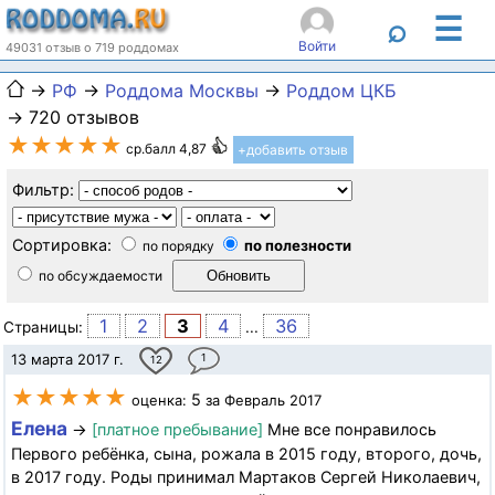
☰
⌕
Войти
49031 отзыв о 719 роддомах
→
РФ
→
Роддома Москвы
→
Роддом ЦКБ
→ 720 отзывов
★★★★★
ср.балл 4,87
+добавить отзыв
Фильтр:
Сортировка:
по полезности
по порядку
по обсуждаемости
1
2
3
4
36
Страницы:
...
13 марта 2017 г.
1
12
★★★★★
5
оценка:
за Февраль 2017
Елена
→
[платное пребывание]
Мне все понравилось
Первого ребёнка, сына, рожала в 2015 году, второго, дочь,
в 2017 году. Роды принимал Мартаков Сергей Николаевич,