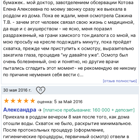
бумажек.. мой доктор, завотделением обсервации Котова
Елена Алексеевна по моему звонку сразу же выехала в
роддом из дома. Пока ее ждали, меня осмотрела Сажина
Т.В. - зачем этот человек связал свою жизнь с медициной,
да еще и с акушерством - не ясно, меня поразил
раздраженный, на грани хамского тон диалога со мной, на
мою просьбу на кресле подождать минуту, пока пройдет
схватка, прежде чем приступить к осмотру, выразительно
закатила глаза, процедив "ну давайте уже". Осмотр был
очень болезненный, оно и понятно, но другие врачи
пытались сгладить этот момент- не рекомендую ее никому
по причине неумения себя вести с...
[отзыв полностью]
30 мая 2016 г.
11
★★★★★
5
оценка:
за Май 2016
Александра
→
[платное пребывание: 160 000 + депозит]
Приехала в роддом вечером 8 мая после того, как дома
отошли воды. Схваток не было, раскрытие минимальное.
После протокольных процедур (оформление,
гигиенические процедуры, первичный осмотр) отвели в