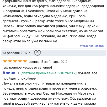
оформляли меня не долго, УЗИ сделали. В роддоме,
конечно, все для комфорта мамочек сделано, предродовая
и родовая на 1 человека. Схватки у меня долго не
начинались, воды отходили медленно, пришлось
протыкать пузырь, раскрытие тоже было медленным.
Сергей Николаевич находился рядом, они с акушеркой
пытались облегчить мои боли при схватках, но не помогал
ни фитбол, ни душ, ни лежание, ни что-либо еще. Когда
раскрытие было уже полным на...
[отзыв полностью]
10 февраля 2017 г.
11
★★★★★
5
оценка:
за Январь 2017
[экстренное кесарево сечение]
Алина
→
[платное пребывание: 210 тысяч]
Думала все
пройдет спокойнее
Лежала в патологии с пятницы по понедельник, в
понедельник отошли воды и перевели меня в родовую.
Беременность мою вел Сергей Николаевич Мартаков,
поэтому роды я доверила именно ему. Обращались со
мной в родовой вежливо, внимательно и даже, можно