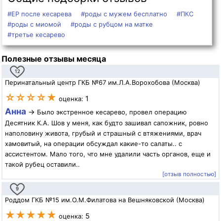
#ЕР после кесарева
#роды с мужем бесплатно
#ПКС
#роды с миомой
#роды с рубцом на матке
#третье кесарево
Полезные отзывы месяца
12
Перинатальный центр ГКБ №67 им.Л.А.Ворохобова (Москва)
☆☆☆☆★
1
оценка:
Анна
→
Было экстренное кесарево, провел операцию
Десятник К.А. Шов у меня, как будто зашивал сапожник, ровно
наполовину живота, грубый и страшный с втяжениями, врач
хамовитый, на операции обсуждал какие-то салаты.. с
ассистентом. Мало того, что мне удалили часть органов, еще и
такой рубец оставили..
[отзыв полностью]
9
Роддом ГКБ №15 им.О.М.Филатова на Вешняковской (Москва)
★★★★★
5
оценка: