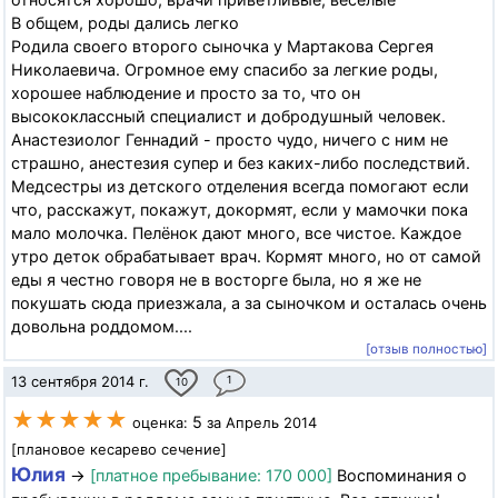
В общем, роды дались легко
Родила своего второго сыночка у Мартакова Сергея
Николаевича. Огромное ему спасибо за легкие роды,
хорошее наблюдение и просто за то, что он
высококлассный специалист и добродушный человек.
Анастезиолог Геннадий - просто чудо, ничего с ним не
страшно, анестезия супер и без каких-либо последствий.
Медсестры из детского отделения всегда помогают если
что, расскажут, покажут, докормят, если у мамочки пока
мало молочка. Пелёнок дают много, все чистое. Каждое
утро деток обрабатывает врач. Кормят много, но от самой
еды я честно говоря не в восторге была, но я же не
покушать сюда приезжала, а за сыночком и осталась очень
довольна роддомом....
[отзыв полностью]
13 сентября 2014 г.
1
10
★★★★★
5
оценка:
за Апрель 2014
[плановое кесарево сечение]
Юлия
→
[платное пребывание: 170 000]
Воспоминания о