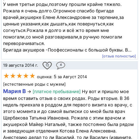
У меня третьи роды,поэтому прошли крайне тяжело.
Рожала я очень долго.Огромное спасибо бригаде
врачей,акушерке Елене Александровне за терпение,за
ценные указания,как дышать,как повернуться,как
согнуться.Рожала я долго и всё жто время мне
помогали,со мной разговаривали,в ручную помогали
переворачиваться.
Бригада акушеров -Поофессионалы с большой буквы. В...
[отзыв полностью]
19 августа 2014 г.
4
12
★★★★★
5
оценка:
за Август 2014
[естественные роды с мужем]
Мария В
→
[платное пребывание]
Ну вот и пришло мое
время оставить отзыв о своих родах. Роды вторые. В 36
недель приехала в роддом для первого визита ко врачу, с
этого момента и до самой выписки со мной была врач
Щербакова Татьяна Ивановна. Рожала с этим врачом и
акушеркой Майер Натальей, также постоянно была рядом
и заведующая отделения Котова Елена Алексеевна.
Анестезию делал то ли Василий, то ли Василич (извините,