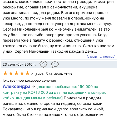
сказать, сюсюкались: врач постоянно приходил и смотрел
раскрытие, спрашивал о самочувствии, акушерка
разговаривала, сидела рядом. В итоге времени прошло
уже много, поэтому меня повезли в операционную на
кесарево, до последнего акушерка держала меня за руку.
Сергей Николаевич был ко мне очень внимателен, за это
ему большое спасибо, операцию провел успешно. Когда
перевели уже в палату с ребеночком, отношения уже
такого конечно не было, ну это и понятно. Сколько нас там
у них. Сергей Николаевич заходил каждый день...
[отзыв полностью]
23 сентября 2016 г.
1
11
★★★★★
5
оценка:
за Июль 2016
[экстренное кесарево сечение]
Александра
→
[платное пребывание: 190 000 по
контракту на КС+16 000 за два, не входящих в контракт
койко-дня для мамы и ребенка]
Приехали в роддом
раньше положенного срока на неделю, со схватками.
Показалось, что в приемном долго возились со мной,
можно было б как-то поживее что ли с оформлением