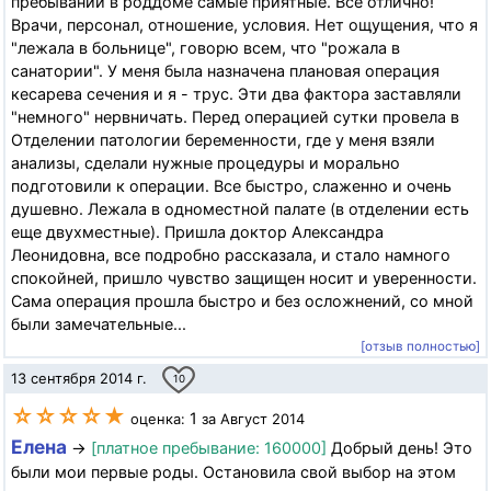
пребывании в роддоме самые приятные. Все отлично!
Врачи, персонал, отношение, условия. Нет ощущения, что я
"лежала в больнице", говорю всем, что "рожала в
санатории". У меня была назначена плановая операция
кесарева сечения и я - трус. Эти два фактора заставляли
"немного" нервничать. Перед операцией сутки провела в
Отделении патологии беременности, где у меня взяли
анализы, сделали нужные процедуры и морально
подготовили к операции. Все быстро, слаженно и очень
душевно. Лежала в одноместной палате (в отделении есть
еще двухместные). Пришла доктор Александра
Леонидовна, все подробно рассказала, и стало намного
спокойней, пришло чувство защищен носит и уверенности.
Сама операция прошла быстро и без осложнений, со мной
были замечательные...
[отзыв полностью]
13 сентября 2014 г.
10
☆☆☆☆★
1
оценка:
за Август 2014
Елена
→
[платное пребывание: 160000]
Добрый день! Это
были мои первые роды. Остановила свой выбор на этом