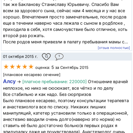
так же Бакланову Станиславу Юрьевичу. Спасибо Вам
всем за здорового сына, сейчас нам 4 месяца и у нас все
хорошо. Впечатления просто замечательные, после родов
еще в течении наверно часа лежала с сыном в родблоке ,
приходила в себя, хотя самочувствие было отличное, хоть
второй раз рожать.
После родов меня привезли в палату пребывания мамы с...
[отзыв полностью]
01 октября 2015 г.
1
12
★★★★★
5
оценка:
за Сентябрь 2015
[плановое кесарево сечение]
Алсу
→
[платное пребывание: 220000]
Отношение врачей
неплохое, но нико не сюсюкает, все чётко и по делу
Все стабильно и как надо. Без сюрпризов
Было плановое кесарево, поэтому консультации терапевта
и анастезиолога все по списку. Никаких лишних
манипуляций, катетер установили только в операционной,
анестезию вводили очень долго(наверно это норма) но
ставить её было достаточно больно(в первых родах я
эпидуралку даже не почувствовала). Анастезиолог очень