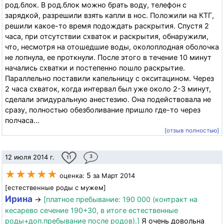
род.блок. В род.блок можно брать воду, телефон с
зарядкой, разрешили взять капли в нос. Положили на КТГ,
решили какое-то время подождать раскрытия. Спустя 2
часа, при отсутствии схваток и раскрытия, обнаружили,
что, несмотря на отошедшие воды, околоплодная оболочка
не лопнула, ее проткнули. После этого в течение 10 минут
начались схватки и постепенно пошло раскрытие.
Параллельно поставили капельницу с окситацином. Через
2 часа схваток, когда интервал был уже около 2-3 минут,
сделали эпидуральную анестезию. Она подействовала не
сразу, полностью обезболивание пришло где-то через
полчаса...
[отзыв полностью]
12 июля 2014 г.
3
11
★★★★★
5
оценка:
за Март 2014
[естественные роды с мужем]
Ирина
→
[платное пребывание: 190 000 (контракт на
кесарево сечение 190+30, в итоге естественные
роды+доп.пребывание после родов).]
Я очень довольна