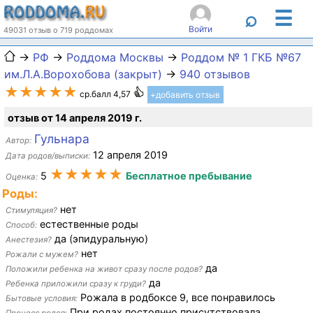
☰
⌕
Войти
49031 отзыв о 719 роддомах
→
РФ
→
Роддома Москвы
→
Роддом № 1 ГКБ №67
им.Л.А.Ворохобова (закрыт)
→
940 отзывов
★★★★★
ср.балл 4,57
+добавить отзыв
отзыв от 14 апреля 2019 г.
Гульнара
Автор:
12 апреля 2019
Дата родов/выписки:
★★★★★
5
Бесплатное пребывание
Оценка:
Роды:
нет
Стимуляция?
естественные роды
Способ:
да (эпидуральную)
Анестезия?
нет
Рожали с мужем?
да
Положили ребенка на живот сразу после родов?
да
Ребенка приложили сразу к груди?
Рожала в родбоксе 9, все понравилось
Бытовые условия:
При родах постоянно присутствовала