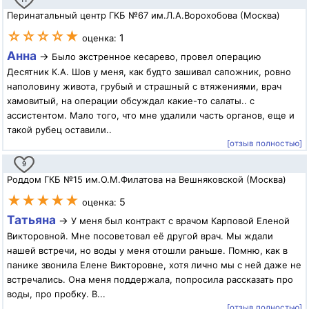
Перинатальный центр ГКБ №67 им.Л.А.Ворохобова (Москва)
☆☆☆☆★
1
оценка:
Анна
→
Было экстренное кесарево, провел операцию
Десятник К.А. Шов у меня, как будто зашивал сапожник, ровно
наполовину живота, грубый и страшный с втяжениями, врач
хамовитый, на операции обсуждал какие-то салаты.. с
ассистентом. Мало того, что мне удалили часть органов, еще и
такой рубец оставили..
[отзыв полностью]
9
Роддом ГКБ №15 им.О.М.Филатова на Вешняковской (Москва)
★★★★★
5
оценка:
Татьяна
→
У меня был контракт с врачом Карповой Еленой
Викторовной. Мне посоветовал её другой врач. Мы ждали
нашей встречи, но воды у меня отошли раньше. Помню, как в
панике звонила Елене Викторовне, хотя лично мы с ней даже не
встречались. Она меня поддержала, попросила рассказать про
воды, про пробку. В...
[отзыв полностью]