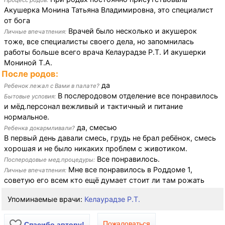
Процесс родов:
Акушерка Монина Татьяна Владимировна, это специалист
от бога
Врачей было несколько и акушерок
Личные впечатления:
тоже, все специалисты своего дела, но запомнилась
работы больше всего врача Келаурадзе Р.Т. И акушерки
Мониной Т.А.
После родов:
да
Ребенок лежал с Вами в палате?
В послеродовом отделение все понравилось
Бытовые условия:
и мёд.персонал вежливый и тактичный и питание
нормальное.
да, смесью
Ребенка докармливали?
В первый день давали смесь, грудь не брал ребёнок, смесь
хорошая и не было никаких проблем с животиком.
Все понравилось.
Послеродовые мед.процедуры:
Мне все понравилось в Роддоме 1,
Личные впечатления:
советую его всем кто ещё думает стоит ли там рожать
Упоминаемые врачи:
Келаурадзе Р.Т.
Пожаловаться
Спасибо автору!