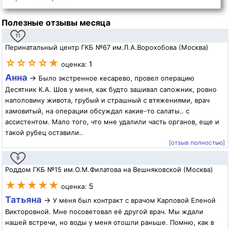
Полезные отзывы месяца
11
Перинатальный центр ГКБ №67 им.Л.А.Ворохобова (Москва)
☆☆☆☆★
1
оценка:
Анна
→
Было экстренное кесарево, провел операцию
Десятник К.А. Шов у меня, как будто зашивал сапожник, ровно
наполовину живота, грубый и страшный с втяжениями, врач
хамовитый, на операции обсуждал какие-то салаты.. с
ассистентом. Мало того, что мне удалили часть органов, еще и
такой рубец оставили..
[отзыв полностью]
9
Роддом ГКБ №15 им.О.М.Филатова на Вешняковской (Москва)
★★★★★
5
оценка:
Татьяна
→
У меня был контракт с врачом Карповой Еленой
Викторовной. Мне посоветовал её другой врач. Мы ждали
нашей встречи, но воды у меня отошли раньше. Помню, как в