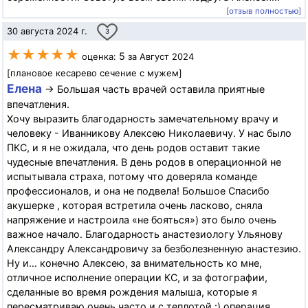
[отзыв полностью]
30 августа 2024 г.
3
★★★★★
5
оценка:
за Август 2024
[плановое кесарево сечение с мужем]
Елена
→ Большая часть врачей оставила приятные
впечатления.
Хочу выразить благодарность замечательному врачу и
человеку - Иванникову Алексею Николаевичу. У нас было
ПКС, и я не ожидала, что день родов оставит такие
чудесные впечатления. В день родов в операционной не
испытывала страха, потому что доверяла команде
профессионалов, и она не подвела! Большое Спасибо
акушерке , которая встретила очень ласково, сняла
напряжение и настроила «не бояться») это было очень
важное начало. Благодарность анастезиологу Ульянову
Александру Александровичу за безболезненную анастезию.
Ну и… конечно Алексею, за внимательность ко мне,
отличное исполнение операции КС, и за фотографии,
сделанные во время рождения малыша, которые я
пересматриваю очень часто и с теплотой :) операция