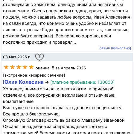
столкнулась с хамством, равнодушием или негативным
отношением. Очень понравился подход врача, все чётко и
по делу, можно задавать любые вопросы, Иван Алексеевич
на связи всегда, что конечно очень удобно и избавляет от
лишнего стресса. Роды прошли совсем не так, как первые,
рожала будто впервые). Все прошло хорошо, врач
постоянно приходил и проверял...
[отзыв полностью]
03 мая 2025 г.
1
★★★★★
5
оценка:
за Апрель 2025
[экстренное кесарево сечение]
Юлия Колесина
→
[платное пребывание: 130000]
Хорошее, внимательное, и в патологии, в приёмной
отделении, все сотрудники вежливые и отзывчивые,
компетентные
Было уже не страшно, знала, что доверяю специалисту.
Все прошло благополучно.
Огромную благодарность выражаю главврачу Ивановой
Оксане Геннадьевне за сопровождение третьего
триместра моей беременности, которая,протекала сложно