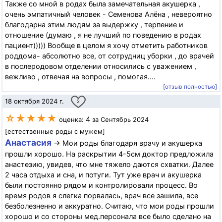
Также со мной в родах была замечательная акушерка ,
очень эмпатичный человек - Семенова Алёна , невероятно
благодарна этим людям за выдержку , терпение и
отношение (думаю , я не лучший по поведению в родах
пациент))))) Вообще в целом я хочу отметить работников
роддома- абсолютно все, от сотрудниц уборки , до врачей
в послеродовом отделении относились с уважением ,
вежливо , отвечая на вопросы , помогая....
[отзыв полностью]
18 октября 2024 г.
2
☆★★★★
4
оценка:
за Сентябрь 2024
[естественные роды с мужем]
Анастасия
→ Мои роды благодаря врачу и акушерка
прошли хорошо. На раскрытии 4-5см доктор предложила
анастезию, увидев, что мне тяжело даются схватки. Далее
2 часа отдыха и сна, и потуги. Тут уже врач и акушерка
были постоянно рядом и контролировали процесс. Во
время родов я слегка порвалась, врач все зашила, все
безболезненно и аккуратно. Считаю, что мои роды прошли
хорошо и со стороны мед.персонала все было сделано на