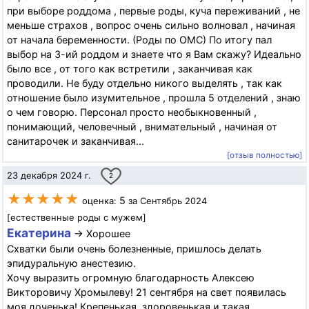
при выборе роддома , первые роды, куча переживаний , не
меньше страхов , вопрос очень сильно волновал , начиная
от начала беременности. (Роды по ОМС) По итогу пал
выбор на 3-ий роддом и знаете что я Вам скажу? Идеально
было все , от того как встретили , заканчивая как
проводили. Не буду отдельно никого выделять , так как
отношение было изумительное , прошла 5 отделений , знаю
о чем говорю. Персонал просто необыкновенный ,
понимающий, человечный , внимательный , начиная от
санитарочек и заканчивая...
[отзыв полностью]
23 декабря 2024 г.
2
★★★★★
5
оценка:
за Сентябрь 2024
[естественные роды с мужем]
Екатерина
→ Хорошее
Схватки были очень болезненные, пришлось делать
эпидуральную анестезию.
Хочу выразить огромную благодарность Алексею
Викторовичу Хромылеву! 21 сентября на свет появилась
моя доченька! Крепенькая, здоровенькая и такая