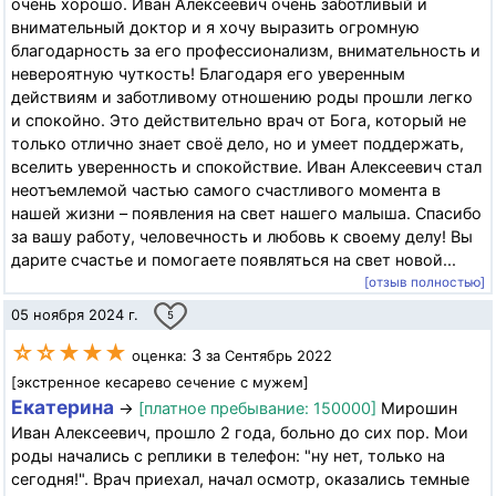
очень хорошо. Иван Алексеевич очень заботливый и
внимательный доктор и я хочу выразить огромную
благодарность за его профессионализм, внимательность и
невероятную чуткость! Благодаря его уверенным
действиям и заботливому отношению роды прошли легко
и спокойно. Это действительно врач от Бога, который не
только отлично знает своё дело, но и умеет поддержать,
вселить уверенность и спокойствие. Иван Алексеевич стал
неотъемлемой частью самого счастливого момента в
нашей жизни – появления на свет нашего малыша. Спасибо
за вашу работу, человечность и любовь к своему делу! Вы
дарите счастье и помогаете появляться на свет новой...
[отзыв полностью]
05 ноября 2024 г.
5
☆☆★★★
3
оценка:
за Сентябрь 2022
[экстренное кесарево сечение с мужем]
Екатерина
→
[платное пребывание: 150000]
Мирошин
Иван Алексеевич, прошло 2 года, больно до сих пор. Мои
роды начались с реплики в телефон: "ну нет, только на
сегодня!". Врач приехал, начал осмотр, оказались темные