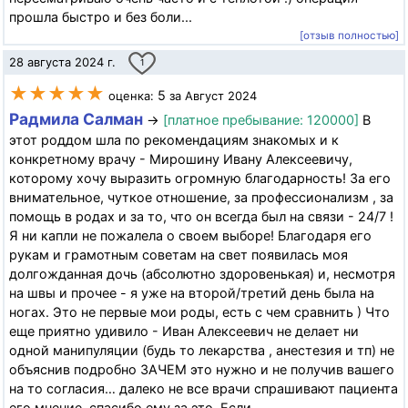
прошла быстро и без боли...
[отзыв полностью]
28 августа 2024 г.
1
★★★★★
5
оценка:
за Август 2024
Радмила Салман
→
[платное пребывание: 120000]
В
этот роддом шла по рекомендациям знакомых и к
конкретному врачу - Мирошину Ивану Алексеевичу,
которому хочу выразить огромную благодарность! За его
внимательное, чуткое отношение, за профессионализм , за
помощь в родах и за то, что он всегда был на связи - 24/7 !
Я ни капли не пожалела о своем выборе! Благодаря его
рукам и грамотным советам на свет появилась моя
долгожданная дочь (абсолютно здоровенькая) и, несмотря
на швы и прочее - я уже на второй/третий день была на
ногах. Это не первые мои роды, есть с чем сравнить ) Что
еще приятно удивило - Иван Алексеевич не делает ни
одной манипуляции (будь то лекарства , анестезия и тп) не
объяснив подробно ЗАЧЕМ это нужно и не получив вашего
на то согласия… далеко не все врачи спрашивают пациента
его мнение, спасибо ему за это. Если...