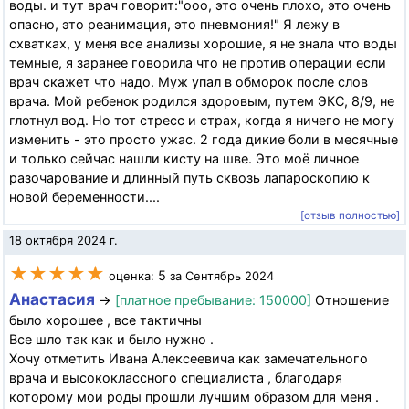
воды. и тут врач говорит:"ооо, это очень плохо, это очень
опасно, это реанимация, это пневмония!" Я лежу в
схватках, у меня все анализы хорошие, я не знала что воды
темные, я заранее говорила что не против операции если
врач скажет что надо. Муж упал в обморок после слов
врача. Мой ребенок родился здоровым, путем ЭКС, 8/9, не
глотнул вод. Но тот стресс и страх, когда я ничего не могу
изменить - это просто ужас. 2 года дикие боли в месячные
и только сейчас нашли кисту на шве. Это моё личное
разочарование и длинный путь сквозь лапароскопию к
новой беременности....
[отзыв полностью]
18 октября 2024 г.
★★★★★
5
оценка:
за Сентябрь 2024
Анастасия
→
[платное пребывание: 150000]
Отношение
было хорошее , все тактичны
Все шло так как и было нужно .
Хочу отметить Ивана Алексеевича как замечательного
врача и высококлассного специалиста , благодаря
которому мои роды прошли лучшим образом для меня .