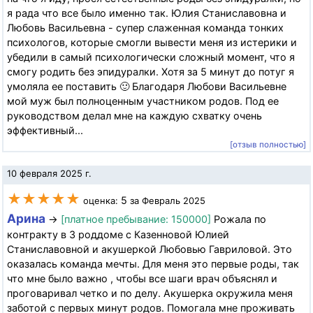
я рада что все было именно так. Юлия Станиславовна и
Любовь Васильевна - супер слаженная команда тонких
психологов, которые смогли вывести меня из истерики и
убедили в самый психологически сложный момент, что я
смогу родить без эпидуралки. Хотя за 5 минут до потуг я
умоляла ее поставить 🙂 Благодаря Любови Васильевне
мой муж был полноценным участником родов. Под ее
руководством делал мне на каждую схватку очень
эффективный...
[отзыв полностью]
10 февраля 2025 г.
★★★★★
5
оценка:
за Февраль 2025
Арина
→
[платное пребывание: 150000]
Рожала по
контракту в 3 роддоме с Казенновой Юлией
Станиславовной и акушеркой Любовью Гавриловой. Это
оказалась команда мечты. Для меня это первые роды, так
что мне было важно , чтобы все шаги врач объяснял и
проговаривал четко и по делу. Акушерка окружила меня
заботой с первых минут родов. Помогала мне проживать