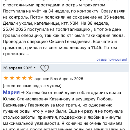
с постоянными простудами и острым трахеитом.
Поступила на учёт на 34 неделе, по контракту. Сразу взяли
на контроль. Потом положили на сохранение на 35 неделе.
Делали уколы, капельницы, ктг, УЗИ. На 38 неделе,
25.04.2025 поступила на госпитализацию , в тот же день
провели операцию, так как по ктг была тахикардия плода.
Проводила операцию Оксана Геннадьевна. Все чётко и
грамотно, приняла на свет мою девочку в 11.45. Потом
пролежала...
[отзыв полностью]
26 апреля 2025 г.
5
★★★★★
5
оценка:
за Апрель 2025
[естественные роды с мужем]
Мария
→ Хотела бы от всей души поблагодарить врача
Юлию Станиславовну Казеннову и акушерку Любовь
Васильевну Гаврилову за мои третьи, но однозначно
лучшие роды, что у меня были. Еще ни разу я не получала
столько заботы, принятия, поддержки и любви в минуты
максимальной уязвимости. Я конечно не очень понимала
на что я иду, прося естественные роды без эпидуралки, но