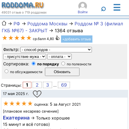
☰
⌕
Войти
49031 отзыв о 719 роддомах
→
РФ
→
Роддома Москвы
→
Роддом № 3 (филиал
ГКБ №67) - ЗАКРЫТ
→ 1364 отзыва
★★★★★
ср.балл 4,80
+добавить отзыв
Фильтр:
Сортировка:
по порядку
по полезности
по обсуждаемости
1
2
3
69
Страницы:
...
17 мая 2025 г.
2
★★★★★
5
оценка:
за Август 2021
[плановое кесарево сечение]
Екатерина
→ Только хорошее
15 минут и всё готово)