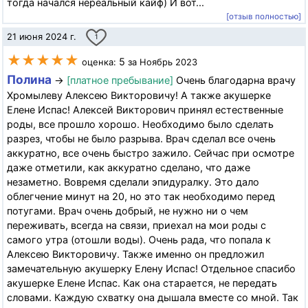
тогда начался нереальный кайф) И вот...
[отзыв полностью]
21 июня 2024 г.
1
★★★★★
5
оценка:
за Ноябрь 2023
Полина
→
[платное пребывание]
Очень благодарна врачу
Хромылеву Алексею Викторовичу! А также акушерке
Елене Испас! Алексей Викторович принял естественные
роды, все прошло хорошо. Необходимо было сделать
разрез, чтобы не было разрыва. Врач сделал все очень
аккуратно, все очень быстро зажило. Сейчас при осмотре
даже отметили, как аккуратно сделано, что даже
незаметно. Вовремя сделали эпидуралку. Это дало
облегчение минут на 20, но это так необходимо перед
потугами. Врач очень добрый, не нужно ни о чем
переживать, всегда на связи, приехал на мои роды с
самого утра (отошли воды). Очень рада, что попала к
Алексею Викторовичу. Также именно он предложил
замечательную акушерку Елену Испас! Отдельное спасибо
акушерке Елене Испас. Как она старается, не передать
словами. Каждую схватку она дышала вместе со мной. Так