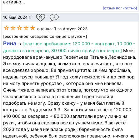
активно...
[отзыв полностью]
16 мая 2024 г.
2
33
☆☆☆☆★
1
оценка:
за Август 2023
[экстренное кесарево сечение с мужем]
Рина
→
[платное пребывание: 120 000 - контракт, 10 000 -
доплата за кесарево, 80 000 лично врачу в конверте]
Меня
изуродовала врач-акушер Терентьева Татьяна Леонидовна.
Это моя личная оценка, возможно, врач считает , что она
все сделала хорошо. Ее прямая цитата: «в чем проблема,
надень трусы повыше» Я год хожу психологу и до сих пор
не могу принять уродство , которое она мне нанесла.
Очень тяжело написать этот отзыв, потому что ни одного
человеческого слова в отношении Терентьевой я
подобрать не могу. Сразу скажу - у меня был платный
контракт с Роддомом # 3 . Заплатили мы за него 120 000
+10 000 за кесарево + 80 000 заплатили врачу лично на
руки , чтобы она сделана все в лучшем виде. В августе
2023 года у меня начались роды: беременность была
идеальной, ребенок был расположен правильно, ничего не