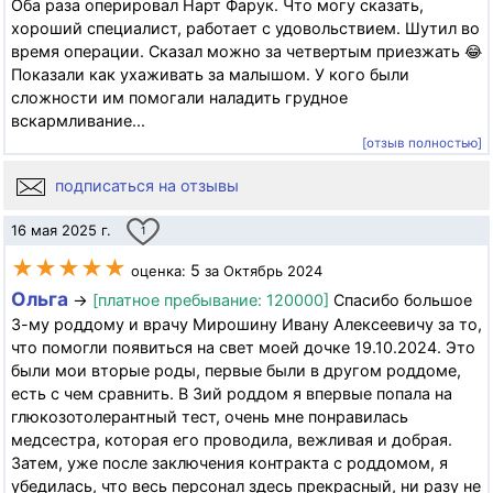
Оба раза оперировал Нарт Фарук. Что могу сказать,
хороший специалист, работает с удовольствием. Шутил во
время операции. Сказал можно за четвертым приезжать 😂
Показали как ухаживать за малышом. У кого были
сложности им помогали наладить грудное
вскармливание...
[отзыв полностью]
подписаться на отзывы
16 мая 2025 г.
1
★★★★★
5
оценка:
за Октябрь 2024
Ольга
→
[платное пребывание: 120000]
Спасибо большое
3-му роддому и врачу Мирошину Ивану Алексеевичу за то,
что помогли появиться на свет моей дочке 19.10.2024. Это
были мои вторые роды, первые были в другом роддоме,
есть с чем сравнить. В 3ий роддом я впервые попала на
глюкозотолерантный тест, очень мне понравилась
медсестра, которая его проводила, вежливая и добрая.
Затем, уже после заключения контракта с роддомом, я
убедилась, что весь персонал здесь прекрасный, ни разу не