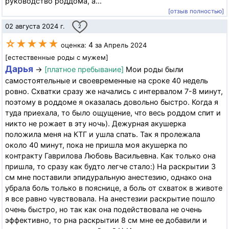
руководство роддома, а...
[отзыв полностью]
02 августа 2024 г.
2
☆★★★★
4
оценка:
за Апрель 2024
[естественные роды с мужем]
Дарья
→
[платное пребывание]
Мои роды были
самостоятельные и своевременные на сроке 40 недель
ровно. Схватки сразу же начались с интервалом 7-8 минут,
поэтому в роддоме я оказалась довольно быстро. Когда я
туда приехала, то было ощущение, что весь роддом спит и
никто не рожает в эту ночь). Дежурная акушерка
положила меня на КТГ и ушла спать. Так я пролежала
около 40 минут, пока не пришла моя акушерка по
контракту Гаврилова Любовь Васильевна. Как только она
пришла, то сразу как будто легче стало:) На раскрытии 3
см мне поставили эпидуральную анестезию, однако она
убрала боль только в пояснице, а боль от схваток в животе
я все равно чувствовала. На анестезии раскрытие пошло
очень быстро, но так как она подействовала не очень
эффективно, то рна раскрытии 8 см мне ее добавили и