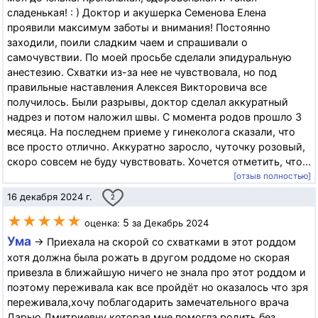
сладенькая! : ) Доктор и акушерка Семенова Елена
проявили максимум заботы и внимания! Постоянно
заходили, поили сладким чаем и спрашивали о
самочувствии. По моей просьбе сделали эпидуральную
анестезию. Схватки из-за нее не чувствовала, но под
правильные наставления Алексея Викторовича все
получилось. Были разрывы, доктор сделал аккуратный
надрез и потом наложил швы. С момента родов прошло 3
месяца. На последнем приеме у гинеколога сказали, что
все просто отлично. Аккуратно заросло, чуточку розовый,
скоро совсем не буду чувствовать. Хочется отметить, что...
[отзыв полностью]
16 декабря 2024 г.
2
★★★★★
5
оценка:
за Декабрь 2024
Ума
→ Приехала на скорой со схватками в этот роддом
хотя должна была рожать в другом роддоме но скорая
привезла в ближайшую ничего не знала про этот роддом и
поэтому переживала как все пройдёт но оказалось что зря
переживала,хочу поблагодарить замечательного врача
Дарью Дмитриевну которая мне помогла родить без