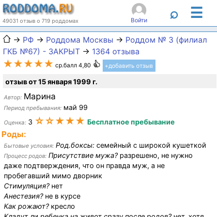
☰
⌕
Войти
49031 отзыв о 719 роддомах
→
РФ
→
Роддома Москвы
→
Роддом № 3 (филиал
ГКБ №67) - ЗАКРЫТ
→
1364 отзыва
★★★★★
ср.балл 4,80
+добавить отзыв
отзыв от 15 января 1999 г.
Марина
Автор:
май 99
Период пребывания:
☆☆★★★
3
Бесплатное пребывание
Оценка:
Роды:
Род.боксы:
семейный с широкой кушеткой
Бытовые условия:
Присутствие мужа?
разрешено, не нужно
Процесс родов:
даже подтверждения, что он правда муж, а не
пробегавший мимо дворник
Стимуляция?
нет
Анестезия?
не в курсе
Как рожают?
кресло
Кладут ли ребенка на живот сразу после родов?
нет, хотя