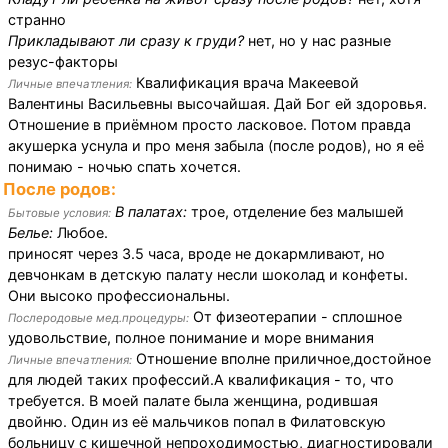
странно
Прикладывают ли сразу к груди?
нет, но у нас разные
резус-факторы
Квалификация врача Макеевой
Личные впечатления:
Валентины Васильевны высочайшая. Дай Бог ей здоровья.
Отношение в приёмном просто ласковое. Потом правда
акушерка уснула и про меня забыла (после родов), но я её
понимаю - ночью спать хочется.
После родов:
В палатах:
трое, отделение без малышей
Бытовые условия:
Белье:
Любое.
приносят через 3.5 часа, вроде не докармливают, но
девчонкам в детскую палату несли шоколад и конфеты.
Они высоко профессиональны.
От физеотерапии - сплошное
Послеродовые мед.процедуры:
удовольствие, полное понимание и море внимания
Отношение вполне приличное,достойное
Личные впечатления:
для людей таких профессий.А квалификация - то, что
требуется. В моей палате была женщина, родившая
двойню. Один из её мальчиков попал в Филатовскую
больницу с кишечной непроходимостью, диагностировали