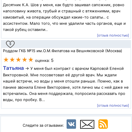
Десятник К.А. Шов у меня, как будто зашивал сапожник, ровно
наполовину живота, грубый и страшный с втяжениями, врач
хамовитый, на операции обсуждал какие-то салаты.. с
ассистентом. Мало того, что мне удалили часть органов, еще и
такой рубец оставили..
[отзыв полностью]
9
Роддом ГКБ №15 им.О.М.Филатова на Вешняковской (Москва)
★★★★★
5
оценка:
Татьяна
→
У меня был контракт с врачом Карповой Еленой
Викторовной. Мне посоветовал её другой врач. Мы ждали
нашей встречи, но воды у меня отошли раньше. Помню, как в
панике звонила Елене Викторовне, хотя лично мы с ней даже не
встречались. Она меня поддержала, попросила рассказать про
воды, про пробку. В...
[отзыв полностью]
Следите за отзывами: