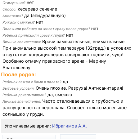
нет
Стимуляция?
кесарево сечение
Способ:
да (эпидуральную)
Анестезия?
нет
Рожали с мужем?
нет
Положили ребенка на живот сразу после родов?
нет
Ребенка приложили сразу к груди?
Врачи замечательные, внимательные.
Личные впечатления:
При аномально высокой темперауре (32град.) в условиях
отсутствия кондиционеров совершают подвиги, чудо!
Особенно отмечу прекрасного врача - Марину
Анатольевну!
После родов:
да
Ребенок лежал с Вами в палате?
Очень плохие. Разруха! Антисанитария!
Бытовые условия:
да, смесью
Ребенка докармливали?
Часто сталкиваешься с грубостью и
Личные впечатления:
распущенностью персонала. Спасает только маленькое
солнышко у груди.
Упоминаемые врачи:
Ибрагимов А.А.