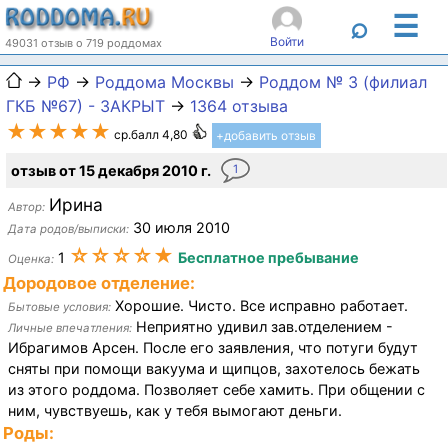
☰
⌕
Войти
49031 отзыв о 719 роддомах
→
РФ
→
Роддома Москвы
→
Роддом № 3 (филиал
ГКБ №67) - ЗАКРЫТ
→
1364 отзыва
★★★★★
ср.балл 4,80
+добавить отзыв
отзыв от 15 декабря 2010 г.
1
Ирина
Автор:
30 июля 2010
Дата родов/выписки:
☆☆☆☆★
1
Бесплатное пребывание
Оценка:
Дородовое отделение:
Хорошие. Чисто. Все исправно работает.
Бытовые условия:
Неприятно удивил зав.отделением -
Личные впечатления:
Ибрагимов Арсен. После его заявления, что потуги будут
сняты при помощи вакуума и щипцов, захотелось бежать
из этого роддома. Позволяет себе хамить. При общении с
ним, чувствуешь, как у тебя вымогают деньги.
Роды: