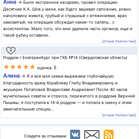
Анна
→
Было экстренное кесарево, провел операцию
Десятник К.А. Шов у меня, как будто зашивал сапожник, ровно
наполовину живота, грубый и страшный с втяжениями, врач
хамовитый, на операции обсуждал какие-то салаты.. с
ассистентом. Мало того, что мне удалили часть органов, еще и
такой рубец оставили..
[отзыв полностью]
6
Роддом г.Екатеринбург при ГКБ №14 (Свердловская область)
★★★★★
5
оценка:
Алина
→
Я и вся моя семья выражаем глубочайшую
благодарность врачу Кораблеву Глебу Владимировичу и
акушерке Потаповой Владиславе Андреевне! После 40 часов
мучительных схваток и стресса, пережитого в роддоме Верхней
Пышмы, я поступила в 14-й роддом — и попала в смену к этим
замечательным специа...
[отзыв полностью]
Следите за отзывами: