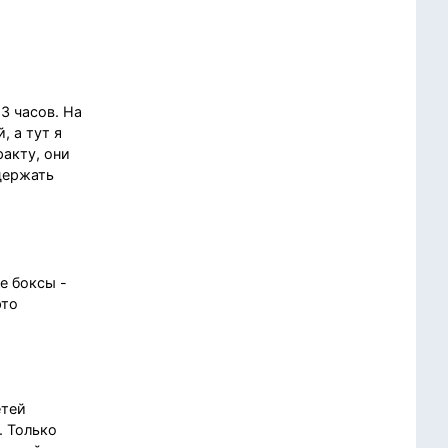
3 часов. На
, а тут я
ракту, они
держать
е боксы -
это
етей
. Только