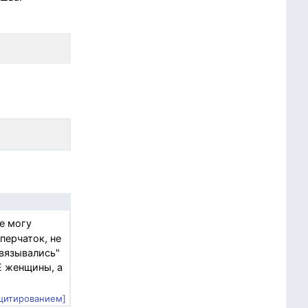
е могу
перчаток, не
ивязывались"
Е женщины, а
 цитированием]