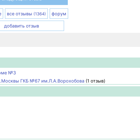
е
все отзывы
форум
(1364)
добавить отзыв
доме №3
г.Москвы ГКБ №67 им.Л.А.Ворохобова
(1 отзыв)