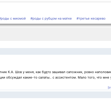
#роды с миомой
#роды с рубцом на матке
#третье кесарево
ник К.А. Шов у меня, как будто зашивал сапожник, ровно наполови
ии обсуждал какие-то салаты.. с ассистентом. Мало того, что мне 
[о