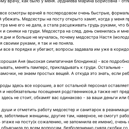
му врачу, как было у меня. Эрдниева Марина Борисовна - отл
, все осмотры врачей в послеродовом очень быстрые, формаль
 убежать. Медсестры на посту открыто хамят, когда у меня 
тра мне его не дала, а стала расцеживать грудь руками, что 
и и синяки на груди. Медсестра на след. день сменилась и мне
 дни и больше не мучалась, почему медсестра Настя (молода
я своими руками, я так и не поняла.
 все в порядке и убегают, вопросы задавала им уже в коридо
хорошая Аня (высокая симпатичная блондинка) - все подробн
мывать, менять памперс, прикладывать к груди. Остальные -
мочки, не знаем простых вещей. А откуда это знать, если ре
оды здесь все хорошие, а вот остальной персонал оставляет
я и необязательны посещения родственников,а также нет пре
 здесь не стоит, обхамят вас одинаково - за ваши деньги или 
т души и отметить работу медсестер и санитарок в реанимаци
е, заботливые женщины, другие там, наверное, не смогут рабо
 этаже на посту(к сожалению, не запомнила ее имени), очень
 объяснила по всем вопросам, безболезненно сняла скобки со