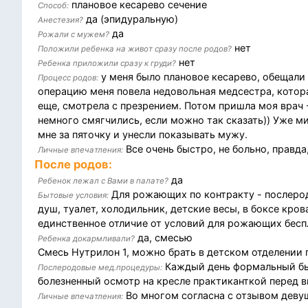
плановое кесарево сечение
Способ:
да (эпидуральную)
Анестезия?
да
Рожали с мужем?
нет
Положили ребенка на живот сразу после родов?
нет
Ребенка приложили сразу к груди?
у меня было плановое кесарево, обещали п
Процесс родов:
операцию меня повела недовольная медсестра, которая
еще, смотрела с презрением. Потом пришла моя врач -
немного смягчились, если можно так сказать)) Уже м
мне за пяточку и унесли показывать мужу.
Все очень быстро, не больно, правда
Личные впечатления:
После родов:
да
Ребенок лежал с Вами в палате?
Для рожающих по контракту - послеродо
Бытовые условия:
душ, туалет, холодильник, детские весы, в боксе крова
единственное отличие от условий для рожающих бесп
да, смесью
Ребенка докармливали?
Смесь Нутрилон 1, можно брать в детском отделении
Каждый день формальный быс
Послеродовые мед.процедуры:
болезненный осмотр на кресле практиканткой перед 
Во многом согласна с отзывом девушк
Личные впечатления: