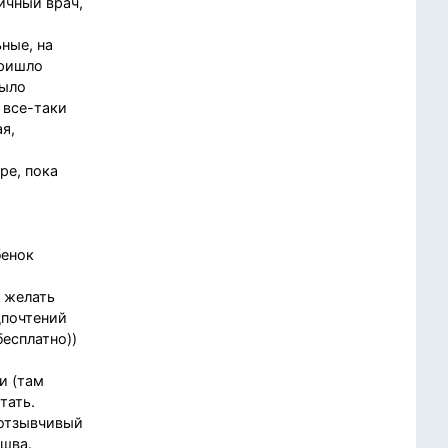
ичный врач,
ные, на
пришло
было
 все-таки
я,
ре, пока
о
бенок
 желать
дпочтений
бесплатно))
и (там
тать.
 отзывчивый
 шва.