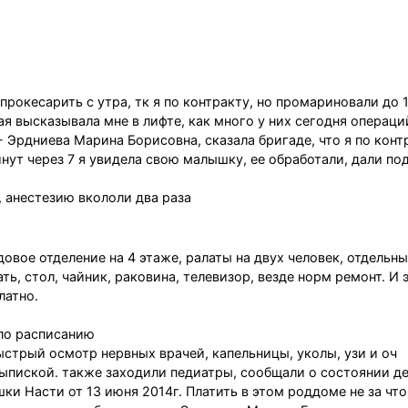
рокесарить с утра, тк я по контракту, но промариновали до 1
 высказывала мне в лифте, как много у них сегодня операций
 Эрдниева Марина Борисовна, сказала бригаде, что я по конт
инут через 7 я увидела свою малышку, ее обработали, дали по
, анестезию вкололи два раза
вое отделение на 4 этаже, ралаты на двух человек, отдельны
ть, стол, чайник, раковина, телевизор, везде норм ремонт. И 
латно.
 по расписанию
трый осмотр нервных врачей, капельницы, уколы, узи и оч
выпиской. также заходили педиатры, сообщали о состоянии д
и Насти от 13 июня 2014г. Платить в этом роддоме не за что