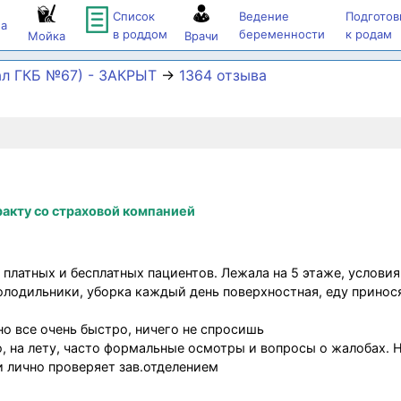
Список
Ведение
Подготов
а
в роддом
беременности
к родам
Мойка
Врачи
л ГКБ №67) - ЗАКРЫТ
→
1364 отзыва
акту со страховой компанией
 платных и бесплатных пациентов. Лежала на 5 этаже, услови
 холодильники, уборка каждый день поверхностная, еду принося
о все очень быстро, ничего не спросишь
, на лету, часто формальные осмотры и вопросы о жалобах. 
и лично проверяет зав.отделением