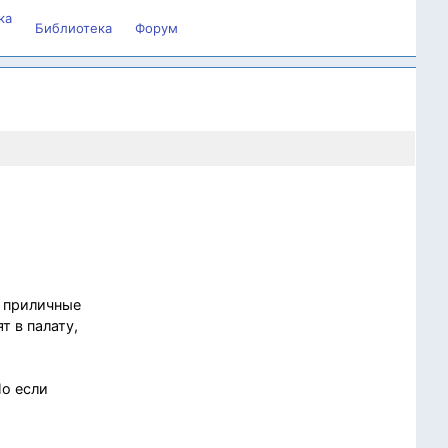
ка
Библиотека
Форум
я приличные
т в палату,
Но если