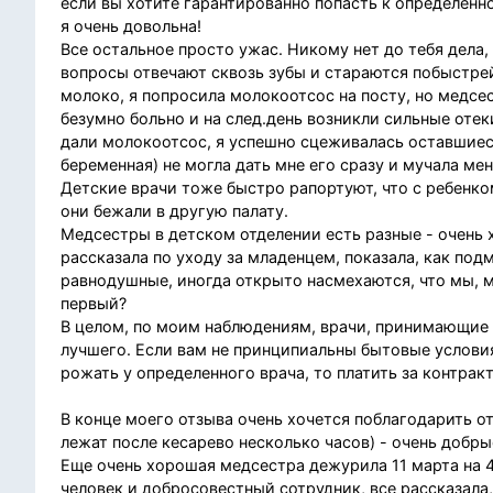
если вы хотите гарантированно попасть к определенно
я очень довольна!
Все остальное просто ужас. Никому нет до тебя дела
вопросы отвечают сквозь зубы и стараются побыстрей
молоко, я попросила молокоотсос на посту, но медсес
безумно больно и на след.день возникли сильные отек
дали молокоотсос, я успешно сцеживалась оставшиеся
беременная) не могла дать мне его сразу и мучала мен
Детские врачи тоже быстро рапортуют, что с ребенком
они бежали в другую палату.
Медсестры в детском отделении есть разные - очень 
рассказала по уходу за младенцем, показала, как под
равнодушные, иногда открыто насмехаются, что мы, ма
первый?
В целом, по моим наблюдениям, врачи, принимающие р
лучшего. Если вам не принципиальны бытовые услови
рожать у определенного врача, то платить за контракт
В конце моего отзыва очень хочется поблагодарить о
лежат после кесарево несколько часов) - очень добры
Еще очень хорошая медсестра дежурила 11 марта на 4
человек и добросовестный сотрудник, все рассказала,