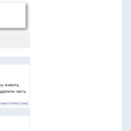
ну живота,
удалили часть
тзыв полностью]