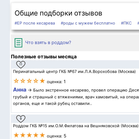
Общие подборки отзывов
#ЕР после кесарева
#роды с мужем бесплатно
#ПКС
Что взять в роддом?
Полезные отзывы месяца
11
Перинатальный центр ГКБ №67 им.Л.А.Ворохобова (Москва)
☆☆☆☆★
1
оценка:
Анна
→
Было экстренное кесарево, провел операцию Десят
грубый и страшный с втяжениями, врач хамовитый, на операц
органов, еще и такой рубец оставили..
9
Роддом ГКБ №15 им.О.М.Филатова на Вешняковской (Москва)
★★★★★
5
оценка: