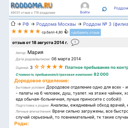
⌕
Роддом
Войти
49031 отзыв о 719 роддомах
→
РФ
→
Роддома Москвы
→
Роддом № 3 (филиа
★★★★★
ср.балл 4,80
+добавить отзыв
отзыв от 18 августа 2014 г.
1
Мария
Автор:
06 марта 2014
Дата родов/выписки:
☆☆★★★
3
Платное пребывание по контр
Оценка:
82 000
Стоимость пребывания/страховая компания:
Дородовое отделение:
Дородовое отделение одно для всех - и
Бытовые условия:
- палаты на 6 человек, душ, туалет. на этаже чайник,
еда обычая-больничная, лучше приносите с собой))
Анализы, ежедневный обход врачей, н
Подготовка к родам:
Врачи сильно загружены, все быстро
Личные впечатления:
случай серьезный, то повнимательней, тк такие случа
Роды: