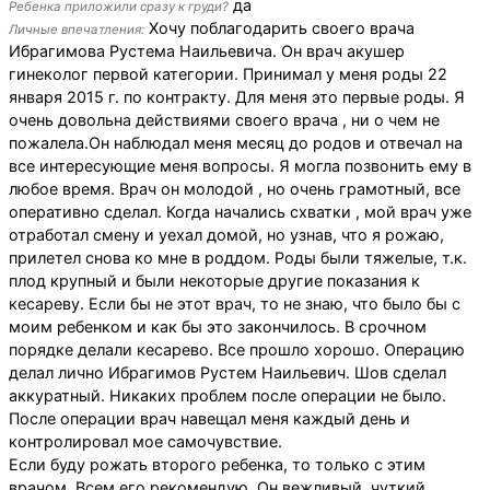
да
Ребенка приложили сразу к груди?
Хочу поблагодарить своего врача
Личные впечатления:
Ибрагимова Рустема Наильевича. Он врач акушер
гинеколог первой категории. Принимал у меня роды 22
января 2015 г. по контракту. Для меня это первые роды. Я
очень довольна действиями своего врача , ни о чем не
пожалела.Он наблюдал меня месяц до родов и отвечал на
все интересующие меня вопросы. Я могла позвонить ему в
любое время. Врач он молодой , но очень грамотный, все
оперативно сделал. Когда начались схватки , мой врач уже
отработал смену и уехал домой, но узнав, что я рожаю,
прилетел снова ко мне в роддом. Роды были тяжелые, т.к.
плод крупный и были некоторые другие показания к
кесареву. Если бы не этот врач, то не знаю, что было бы с
моим ребенком и как бы это закончилось. В срочном
порядке делали кесарево. Все прошло хорошо. Операцию
делал лично Ибрагимов Рустем Наильевич. Шов сделал
аккуратный. Никаких проблем после операции не было.
После операции врач навещал меня каждый день и
контролировал мое самочувствие.
Если буду рожать второго ребенка, то только с этим
врачом. Всем его рекомендую. Он вежливый, чуткий,