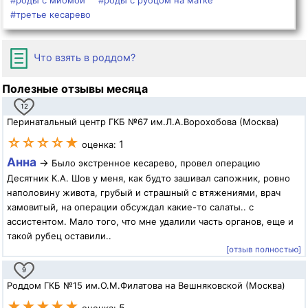
#роды с миомой
#роды с рубцом на матке
#третье кесарево
Что взять в роддом?
Полезные отзывы месяца
12
Перинатальный центр ГКБ №67 им.Л.А.Ворохобова (Москва)
☆☆☆☆★
1
оценка:
Анна
→
Было экстренное кесарево, провел операцию
Десятник К.А. Шов у меня, как будто зашивал сапожник, ровно
наполовину живота, грубый и страшный с втяжениями, врач
хамовитый, на операции обсуждал какие-то салаты.. с
ассистентом. Мало того, что мне удалили часть органов, еще и
такой рубец оставили..
[отзыв полностью]
9
Роддом ГКБ №15 им.О.М.Филатова на Вешняковской (Москва)
★★★★★
5