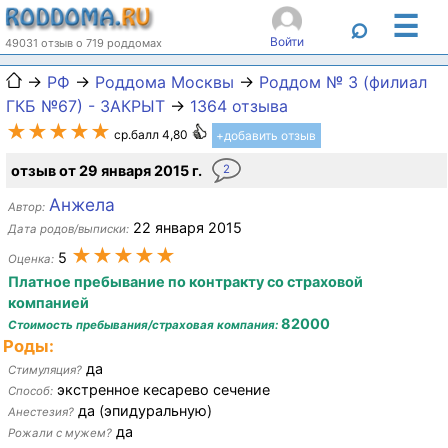
☰
⌕
Войти
49031 отзыв о 719 роддомах
→
РФ
→
Роддома Москвы
→
Роддом № 3 (филиал
ГКБ №67) - ЗАКРЫТ
→
1364 отзыва
★★★★★
ср.балл 4,80
+добавить отзыв
отзыв от 29 января 2015 г.
2
Анжела
Автор:
22 января 2015
Дата родов/выписки:
★★★★★
5
Оценка:
Платное пребывание по контракту со страховой
компанией
82000
Стоимость пребывания/страховая компания:
Роды:
да
Стимуляция?
экстренное кесарево сечение
Способ:
да (эпидуральную)
Анестезия?
да
Рожали с мужем?