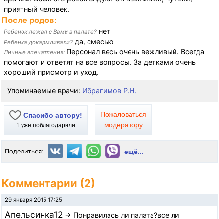
приятный человек.
После родов:
нет
Ребенок лежал с Вами в палате?
да, смесью
Ребенка докармливали?
Персонал весь очень вежливый. Всегда
Личные впечатления:
помогают и ответят на все вопросы. За детками очень
хороший присмотр и уход.
Упоминаемые врачи:
Ибрагимов Р.Н.
Пожаловаться
Спасибо автору!
модератору
1
уже поблагодарили
Поделиться:
ещё...
Комментарии (2)
29 января 2015 17:25
Апельсинка12
→ Понравилась ли палата?все ли