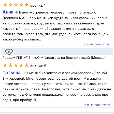
☆☆☆☆★
1
оценка:
Анна
→
Было экстренное кесарево, провел операцию
Десятник К.А. Шов у меня, как будто зашивал сапожник, ровно
наполовину живота, грубый и страшный с втяжениями, врач
хамовитый, на операции обсуждал какие-то салаты.. с
ассистентом. Мало того, что мне удалили часть органов, еще и
такой рубец оставили..
[отзыв полностью]
9
Роддом ГКБ №15 им.О.М.Филатова на Вешняковской (Москва)
★★★★★
5
оценка:
Татьяна
→
У меня был контракт с врачом Карповой Еленой
Викторовной. Мне посоветовал её другой врач. Мы ждали
нашей встречи, но воды у меня отошли раньше. Помню, как в
панике звонила Елене Викторовне, хотя лично мы с ней даже не
встречались. Она меня поддержала, попросила рассказать про
воды, про пробку. В...
[отзыв полностью]