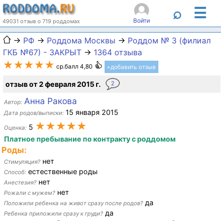
☰
⌕
Войти
49031 отзыв о 719 роддомах
→
РФ
→
Роддома Москвы
→
Роддом № 3 (филиал
ГКБ №67) - ЗАКРЫТ
→
1364 отзыва
★★★★★
ср.балл 4,80
+добавить отзыв
отзыв от 2 февраля 2015 г.
2
Анна Ракова
Автор:
15 января 2015
Дата родов/выписки:
★★★★★
5
Оценка:
Платное пребывание по контракту с роддомом
Роды:
нет
Стимуляция?
естественные роды
Способ:
нет
Анестезия?
нет
Рожали с мужем?
да
Положили ребенка на живот сразу после родов?
да
Ребенка приложили сразу к груди?