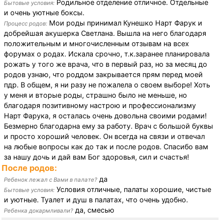
Родильное отделение отличное. Отдельные
Бытовые условия:
и очень уютные боксы.
Мои роды принимал Кунешко Нарт Фарук и
Процесс родов:
добрейшая акушерка Светлана. Вышла на него благодаря
положительным и многочисленным отзывам на всех
форумах о родах. Искала срочно, т.к.заранее планировала
рожать у того же врача, что в первый раз, но за месяц до
родов узнаю, что роддом закрывается прям перед моей
пдр. В общем, я ни разу не пожалела о своем выборе! Хоть
у меня и вторые роды, страшно было не меньше, но
благодаря позитивному настрою и профессионализму
Нарт Фарука, я осталась очень довольна своими родами!
Безмерно благодарна ему за работу. Врач с большой буквы
и просто хороший человек. Он всегда на связи и отвечал
на любые вопросы как до так и после родов. Спасибо вам
за нашу дочь и дай вам Бог здоровья, сил и счастья!
После родов:
да
Ребенок лежал с Вами в палате?
Условия отличные, палаты хорошие, чистые
Бытовые условия:
и уютные. Туалет и душ в палатах, что очень удобно.
да, смесью
Ребенка докармливали?