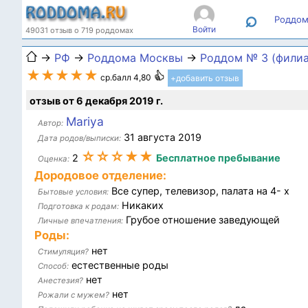
⌕
Роддом
Войти
49031 отзыв о 719 роддомах
→
РФ
→
Роддома Москвы
→
Роддом № 3 (филиа
★★★★★
ср.балл 4,80
+добавить отзыв
отзыв от 6 декабря 2019 г.
Mariya
Автор:
31 августа 2019
Дата родов/выписки:
☆☆☆★★
2
Бесплатное пребывание
Оценка:
Дородовое отделение:
Все супер, телевизор, палата на 4- х
Бытовые условия:
Никаких
Подготовка к родам:
Грубое отношение заведующей
Личные впечатления:
Роды:
нет
Стимуляция?
естественные роды
Способ:
нет
Анестезия?
нет
Рожали с мужем?