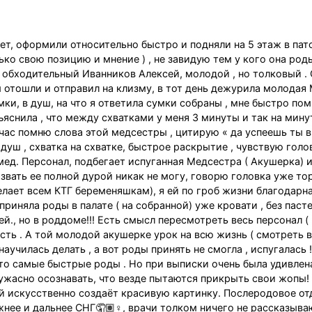
т, оформили относительно быстро и подняли на 5 этаж в па
ко свою позицию и мнение ) , не завидую тем у кого она род
 обходительный Иванников Алексей, молодой , но толковый . 
ы отошли и отправил на клизму, в тот день дежурила молодая 
мки, в душ, на что я ответила сумки собраны , мне быстро по
ъяснила , что между схватками у меня 3 минуты и так на мину
час помню слова этой медсестры , цитирую « да успеешь ты 
 душ , схватка на схватке, быстрое раскрытие , чувствую голо
мед. Персонал, подбегает испуганная Медсестра ( Акушерка) 
азвать ее полной дурой никак не могу, говорю головка уже т
елает всем КТГ беременяшкам), я ей по гроб жизни благодарна
риняла роды в палате ( на собранной) уже кровати , без паст
ей., но в роддоме!!! Есть смысл пересмотреть весь персонал (
ть . А той молодой акушерке урок на всю жизнь ( смотреть в
научилась делать , а вот роды принять не смогла , испугалась 
это самые быстрые роды . Но при выписки очень была удивлен
и ужасно осознавать, что везде пытаются прикрыть свои жопы
искусственно создаёт красивую картинку. Послеродовое отд
жнее и дальнее СНГ🤦🏽♀, врачи толком ничего не рассказываю