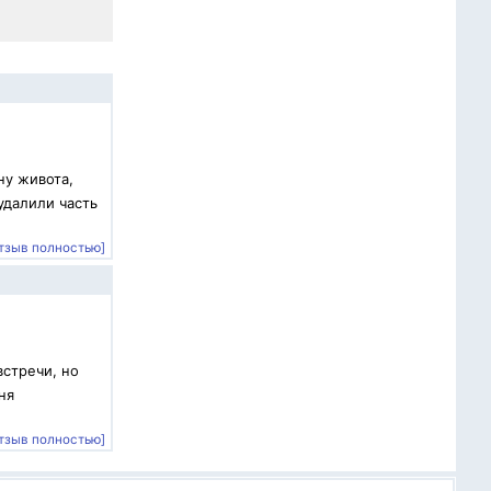
ну живота,
удалили часть
тзыв полностью]
встречи, но
ня
тзыв полностью]