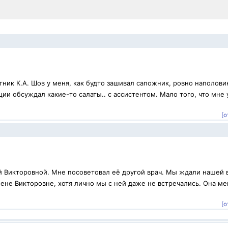
ник К.А. Шов у меня, как будто зашивал сапожник, ровно наполови
ии обсуждал какие-то салаты.. с ассистентом. Мало того, что мне 
[о
й Викторовной. Мне посоветовал её другой врач. Мы ждали нашей 
ене Викторовне, хотя лично мы с ней даже не встречались. Она ме
.
[о