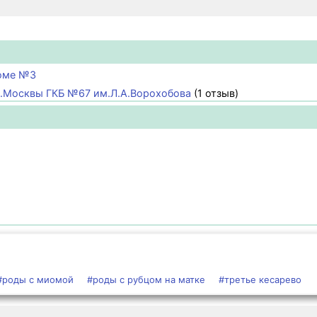
доме №3
г.Москвы ГКБ №67 им.Л.А.Ворохобова
(1 отзыв)
#роды с миомой
#роды с рубцом на матке
#третье кесарево