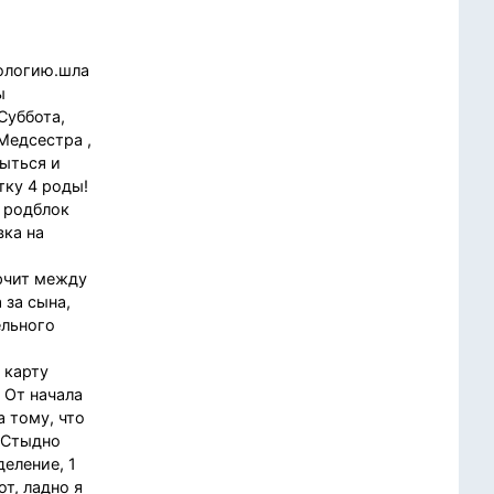
тологию.шла
ы
Суббота,
Медсестра ,
мыться и
тку 4 роды!
в родблок
вка на
и
орчит между
 за сына,
ельного
 карту
! От начала
а тому, что
! Стыдно
еление, 1
т, ладно я