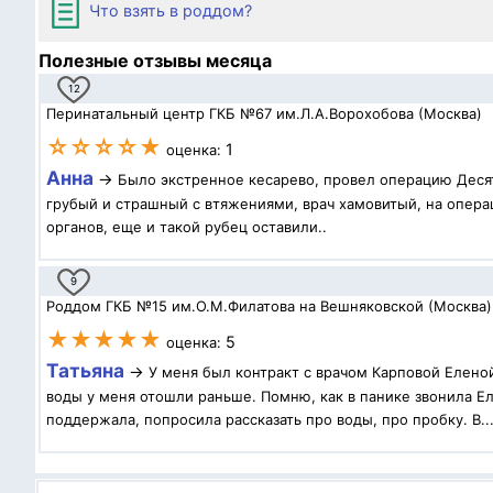
Что взять в роддом?
Полезные отзывы месяца
12
Перинатальный центр ГКБ №67 им.Л.А.Ворохобова (Москва)
☆☆☆☆★
1
оценка:
Анна
→
Было экстренное кесарево, провел операцию Десят
грубый и страшный с втяжениями, врач хамовитый, на операц
органов, еще и такой рубец оставили..
9
Роддом ГКБ №15 им.О.М.Филатова на Вешняковской (Москва)
★★★★★
5
оценка:
Татьяна
→
У меня был контракт с врачом Карповой Елено
воды у меня отошли раньше. Помню, как в панике звонила Ел
поддержала, попросила рассказать про воды, про пробку. В..