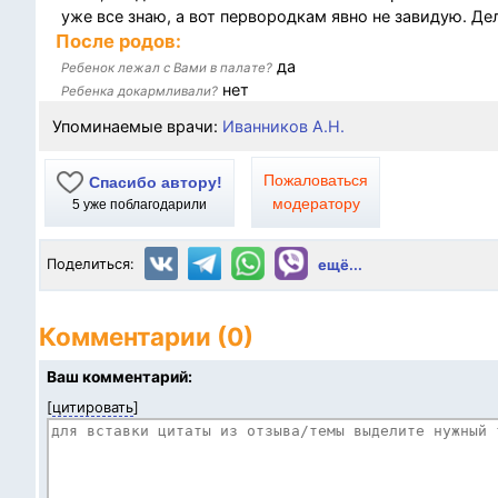
уже все знаю, а вот первородкам явно не завидую. Д
После родов:
да
Ребенок лежал с Вами в палате?
нет
Ребенка докармливали?
Упоминаемые врачи:
Иванников А.Н.
Пожаловаться
Спасибо автору!
модератору
5
уже поблагодарили
Поделиться:
ещё...
Комментарии (0)
Ваш комментарий:
[
цитировать
]