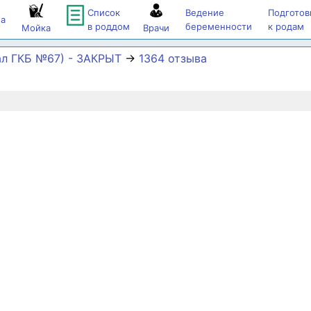
Список
Ведение
Подготов
а
в роддом
беременности
к родам
Мойка
Врачи
л ГКБ №67) - ЗАКРЫТ
→
1364 отзыва