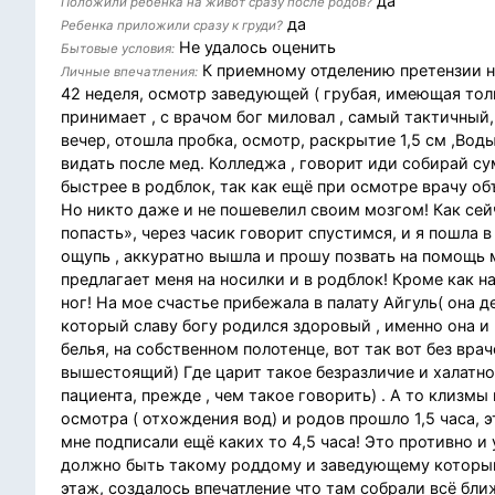
да
Положили ребенка на живот сразу после родов?
да
Ребенка приложили сразу к груди?
Не удалось оценить
Бытовые условия:
К приемному отделению претензии не
Личные впечатления:
42 неделя, осмотр заведующей ( грубая, имеющая толь
принимает , с врачом бог миловал , самый тактичный,
вечер, отошла пробка, осмотр, раскрытие 1,5 см ,Вод
видать после мед. Колледжа , говорит иди собирай су
быстрее в родблок, так как ещё при осмотре врачу об
Но никто даже и не пошевелил своим мозгом! Как сей
попасть», через часик говорит спустимся, и я пошла в
ощупь , аккуратно вышла и прошу позвать на помощь 
предлагает меня на носилки и в родблок! Кроме как н
ног! На мое счастье прибежала в палату Айгуль( она д
который славу богу родился здоровый , именно она и п
белья, на собственном полотенце, вот так вот без врач
вышестоящий) Где царит такое безразличие и халатнос
пациента, прежде , чем такое говорить) . А то клизмы 
осмотра ( отхождения вод) и родов прошло 1,5 часа, 
мне подписали ещё каких то 4,5 часа! Это противно 
должно быть такому роддому и заведующему который 
этаж, создалось впечатление что там собрали всё бли