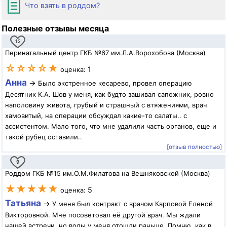
Что взять в роддом?
Полезные отзывы месяца
12
Перинатальный центр ГКБ №67 им.Л.А.Ворохобова (Москва)
☆☆☆☆★
1
оценка:
Анна
→
Было экстренное кесарево, провел операцию
Десятник К.А. Шов у меня, как будто зашивал сапожник, ровно
наполовину живота, грубый и страшный с втяжениями, врач
хамовитый, на операции обсуждал какие-то салаты.. с
ассистентом. Мало того, что мне удалили часть органов, еще и
такой рубец оставили..
[отзыв полностью]
9
Роддом ГКБ №15 им.О.М.Филатова на Вешняковской (Москва)
★★★★★
5
оценка:
Татьяна
→
У меня был контракт с врачом Карповой Еленой
Викторовной. Мне посоветовал её другой врач. Мы ждали
нашей встречи, но воды у меня отошли раньше. Помню, как в