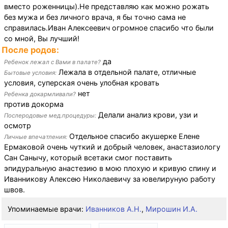
вместо роженницы).Не представляю как можно рожать
без мужа и без личного врача, я бы точно сама не
справилась.Иван Алексеевич огромное спасибо что были
со мной, Вы лучший!
После родов:
да
Ребенок лежал с Вами в палате?
Лежала в отдельной палате, отличные
Бытовые условия:
условия, суперская очень улобная кровать
нет
Ребенка докармливали?
против докорма
Делали анализ крови, узи и
Послеродовые мед.процедуры:
осмотр
Отдельное спасибо акушерке Елене
Личные впечатления:
Ермаковой очень чуткий и добрый человек, анастазиологу
Сан Санычу, который всетаки смог поставить
эпидуральную анастезию в мою плохую и кривую спину и
Иванникову Алексею Николаевичу за ювелируную работу
швов.
Упоминаемые врачи:
Иванников А.Н.
,
Мирошин И.А.