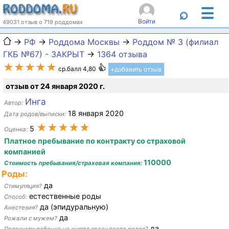
☰
⌕
Войти
49031 отзыв о 719 роддомах
→
РФ
→
Роддома Москвы
→
Роддом № 3 (филиал
ГКБ №67) - ЗАКРЫТ
→
1364 отзыва
★★★★★
ср.балл 4,80
+добавить отзыв
отзыв от 24 января 2020 г.
Инга
Автор:
18 января 2020
Дата родов/выписки:
★★★★★
5
Оценка:
Платное пребывание по контракту со страховой
компанией
110000
Стоимость пребывания/страховая компания:
Роды:
да
Стимуляция?
естественные роды
Способ:
да (эпидуральную)
Анестезия?
да
Рожали с мужем?
да