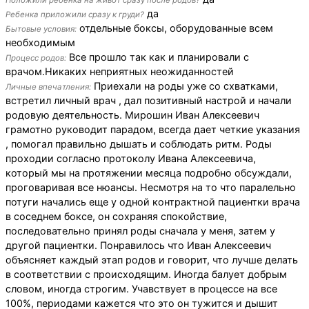
Положили ребенка на живот сразу после родов?
да
Ребенка приложили сразу к груди?
отдельные боксы, оборудованные всем
Бытовые условия:
необходимым
Все прошло так как и планировали с
Процесс родов:
врачом.Никаких неприятных неожиданностей
Приехали на роды уже со схватками,
Личные впечатления:
встретил личный врач , дал позитивный настрой и начали
родовую деятельность. Мирошин Иван Алексеевич
грамотно руководит парадом, всегда дает четкие указания
, помогал правильно дышать и соблюдать ритм. Роды
проходии согласно протоколу Ивана Алексеевича,
который мы на протяжении месяца подробно обсуждали,
проговаривая все нюансы. Несмотря на то что паралельно
потуги начались еще у одной контрактной пациентки врача
в соседнем боксе, он сохраняя спокойствие,
последовательно принял роды сначала у меня, затем у
другой пациентки. Понравилось что Иван Алексеевич
объясняет каждый этап родов и говорит, что лучше делать
в соответствии с происходящим. Иногда балует добрым
словом, иногда строгим. Учавствует в процессе на все
100%, периодами кажется что это он тужится и дышит