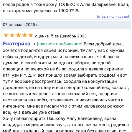
после родов я тоже хожу ТОЛЬКО к Алле Валерьевне! Врач,
в котором мы уверены на 10000%!!!...
[отзыв полностью]
07 февраля 2025 г.
★★★★★
5
оценка:
за Декабрь 2023
Екатерина
→
[платное пребывание]
Всем добрый день,
хочется поделится своей историей, 19 лет у нас с мужем
небыло детей, и вдруг раз и появился шанс, чтоб вы не
думали, в своей жизни ни одного аборта, ни одной
операции по женской не было, ходила я делала скрининг,
ктг, узи и т. д. И вот пришло время выбирать роддом и вот
тут я вообще расстроилась, сходила на консультации
дородовые, не на одну и все говорят большой вес, возраст,
не хотелось кесарево так как показаний нет, но врачи
настаивали на своём, отчаявшись и начитавшись чатов в
интернете, мне все писали что с этим человеком рожают
все, ну а дальше уже отзыв.
Хочу поблагодарить Пашкову Аллу Валерьевну, врача,
кандидата медицинских наук, зато что взяла меня, родился
мой долгожданный сын, я родила сама без анастезии, вес