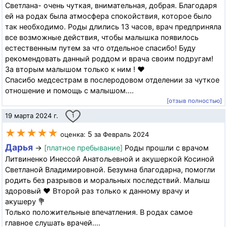
Светлана- очень чуткая, внимательная, добрая. Благодаря
ей на родах была атмосфера спокойствия, которое было
так необходимо. Роды длились 13 часов, врач предприняла
все возможные действия, чтобы малышка появилось
естественным путем за что отдельное спасибо! Буду
рекомендовать данный роддом и врача своим подругам!
За вторым малышом только к ним ! ❤️
Спасибо медсестрам в послеродовом отделении за чуткое
отношение и помощь с малышом....
[отзыв полностью]
19 марта 2024 г.
1
★★★★★
5
оценка:
за Февраль 2024
Дарья
→
[платное пребывание]
Роды прошли с врачом
Литвиненко Инессой Анатольевной и акушеркой Косиной
Светланой Владимировной. Безумна благодарна, помогли
родить без разрывов и моральных последствий. Малыш
здоровый ❤️ Второй раз только к данному врачу и
акушеру 💐
Только положительные впечатления. В родах самое
главное слушать врачей....