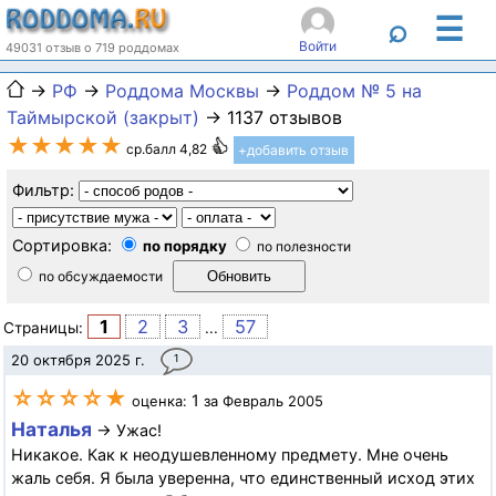
☰
⌕
Войти
49031 отзыв о 719 роддомах
→
РФ
→
Роддома Москвы
→
Роддом № 5 на
Таймырской (закрыт)
→ 1137 отзывов
★★★★★
ср.балл 4,82
+добавить отзыв
Фильтр:
Сортировка:
по порядку
по полезности
по обсуждаемости
1
2
3
57
Страницы:
...
20 октября 2025 г.
1
☆☆☆☆★
1
оценка:
за Февраль 2005
Наталья
→ Ужас!
Никакое. Как к неодушевленному предмету. Мне очень
жаль себя. Я была уверенна, что единственный исход этих