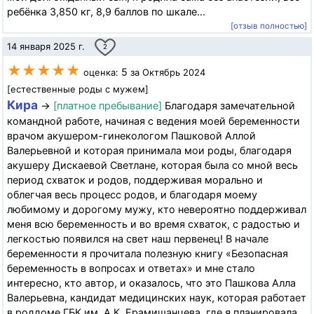
ребёнка 3,850 кг, 8,9 баллов по шкале...
[отзыв полностью]
14 января 2025 г.
2
★★★★★
5
оценка:
за Октябрь 2024
[естественные роды с мужем]
Кира
→
[платное пребывание]
Благодаря замечательной
командной работе, начиная с ведения моей беременности
врачом акушером-гинекологом Пашковой Аллой
Валерьевной и которая принимала мои роды, благодаря
акушеру Дискаевой Светлане, которая была со мной весь
период схваток и родов, поддерживая морально и
облегчая весь процесс родов, и благодаря моему
любимому и дорогому мужу, кто невероятно поддерживал
меня всю беременность и во время схваток, с радостью и
легкостью появился на свет наш первенец! В начале
беременности я прочитала полезную книгу «Безопасная
беременность в вопросах и ответах» и мне стало
интересно, кто автор, и оказалось, что это Пашкова Алла
Валерьевна, кандидат медицинских наук, которая работает
в роддоме ГБК им. А.К. Ерамишанцева, где я планировала