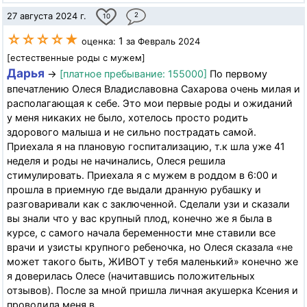
27 августа 2024 г.
2
10
☆☆☆☆★
1
оценка:
за Февраль 2024
[естественные роды с мужем]
Дарья
→
[платное пребывание: 155000]
По первому
впечатлению Олеся Владиславовна Сахарова очень милая и
располагающая к себе. Это мои первые роды и ожиданий
у меня никаких не было, хотелось просто родить
здорового малыша и не сильно пострадать самой.
Приехала я на плановую госпитализацию, т.к шла уже 41
неделя и роды не начинались, Олеся решила
стимулировать. Приехала я с мужем в роддом в 6:00 и
прошла в приемную где выдали дранную рубашку и
разговаривали как с заключенной. Сделали узи и сказали
вы знали что у вас крупный плод, конечно же я была в
курсе, с самого начала беременности мне ставили все
врачи и узисты крупного ребеночка, но Олеся сказала «не
может такого быть, ЖИВОТ у тебя маленький» конечно же
я доверилась Олесе (начитавшись положительных
отзывов). После за мной пришла личная акушерка Ксения и
проводила меня в...