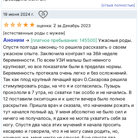
[отзыв полностью]
19 июня 2024 г.
29
☆☆☆★★
2
оценка:
за Декабрь 2023
[естественные роды с мужем]
Аноним
→
[платное пребывание: 145500]
Ужасные роды.
Спустя полгода наконец-то решила рассказать о своем
ужасном опыте. Заключила контракт на 36й неделе
беременности. По всем УЗИ малыш был немного
крупноват, но все показатели были в пределах нормы.
Беременность протекала очень легко и без осложнений.
Так как плод крупный лечащий врач О.Сахарова решила
стимулировать роды, на что я и согласилась. Пузырь
прокололи в 7 утра, но схватки так особо и не начались. В
12 поставили окситоцин и к шести вечера было полное
раскрытие. Пришла врач и сказала, что начинаем рожать и
тут начался полный ад. У меня абсолютно не было сил и
ничего не получалось, я даже не могла ухватить себя за
ногу. Спустя два часа этих мучений я начала просить
кесарево и говорила, что я не могу сама родить, но,
конечно же, меня никто не слушал. Еще спустя два...