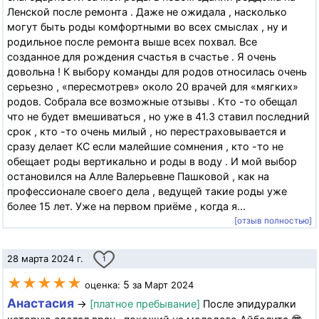
Ленской после ремонта . Даже не ожидала , насколько
могут быть роды комфортными во всех смыслах , ну и
родильное после ремонта выше всех похвал. Все
созданное для рождения счастья в счастье . Я очень
довольна ! К выбору команды для родов относилась очень
серьезно , «пересмотрев» около 20 врачей для «мягких»
родов. Собрала все возможные отзывы . Кто -то обещал
что не будет вмешиваться , но уже в 41.3 ставил последний
срок , кто -то очень милый , но перестраховывается и
сразу делает КС если малейшие сомнения , кто -то не
обещает роды вертикально и роды в воду . И мой выбор
остановился на Алле Валерьевне Пашковой , как на
профессионале своего дела , ведущей такие роды уже
более 15 лет. Уже на первом приёме , когда я...
[отзыв полностью]
28 марта 2024 г.
1
★★★★★
5
оценка:
за Март 2024
Анастасия
→
[платное пребывание]
После эпидуралки