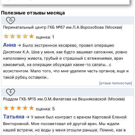
Полезные отзывы месяца
10
Перинатальный центр ГКБ №67 им.Л.А.Ворохобова (Москва)
☆☆☆☆★
1
оценка:
Анна
→
Было экстренное кесарево, провел операцию
Десятник К.А. Шов у меня, как будто зашивал сапожник, ровно
наполовину живота, грубый и страшный с втяжениями, врач
хамовитый, на операции обсуждал какие-то салаты.. с
ассистентом. Мало того, что мне удалили часть органов, еще и
такой рубец оставили..
[отзыв полностью]
9
Роддом ГКБ №15 им.О.М.Филатова на Вешняковской (Москва)
★★★★★
5
оценка:
Татьяна
→
У меня был контракт с врачом Карповой Еленой
Викторовной. Мне посоветовал её другой врач. Мы ждали
нашей встречи, но воды у меня отошли раньше. Помню, как в