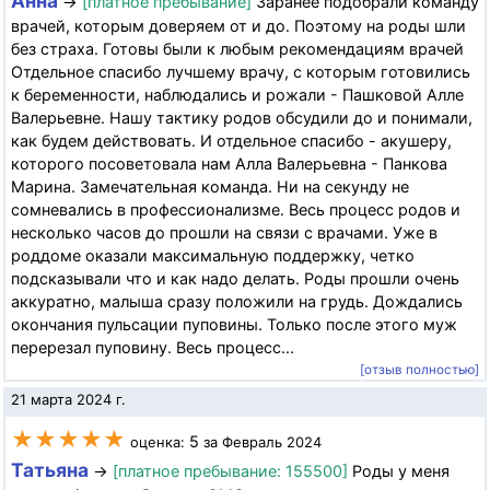
Анна
→
[платное пребывание]
Заранее подобрали команду
врачей, которым доверяем от и до. Поэтому на роды шли
без страха. Готовы были к любым рекомендациям врачей
Отдельное спасибо лучшему врачу, с которым готовились
к беременности, наблюдались и рожали - Пашковой Алле
Валерьевне. Нашу тактику родов обсудили до и понимали,
как будем действовать. И отдельное спасибо - акушеру,
которого посоветовала нам Алла Валерьевна - Панкова
Марина. Замечательная команда. Ни на секунду не
сомневались в профессионализме. Весь процесс родов и
несколько часов до прошли на связи с врачами. Уже в
роддоме оказали максимальную поддержку, четко
подсказывали что и как надо делать. Роды прошли очень
аккуратно, малыша сразу положили на грудь. Дождались
окончания пульсации пуповины. Только после этого муж
перерезал пуповину. Весь процесс...
[отзыв полностью]
21 марта 2024 г.
★★★★★
5
оценка:
за Февраль 2024
Татьяна
→
[платное пребывание: 155500]
Роды у меня