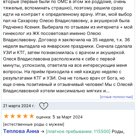
вторые (первые были по ОМС в этом же роддоме, очень
тяжелые, вспоминать страшно), поэтому решила сразу
идти на контракт к определенному врачу. Итак, мой выбор
пал на Сахарову Олесю Владиславовну, а акушеркой была
Редченко Ксения. Выбирала по отзывам из интернета + мой
гинеколог из ЖК посоветовал именно Олесю
Владиславовну. Договор я заключила на 35 неделе, т.к. 36
неделя выпадала на январские праздники. Сначала сделала
УЗИ и КТГ, затем познакомилась с врачом и акушеркой.
Олеся Владиславовна расположила к себе с первой
минуты, успокоила, ответила на все интересующие меня
вопросы. На приём приходила к ней каждую неделю с
результатами КТГ и УЗИ. Она не только врач от Бога, но
еще очень позитивный и отзывчивый человек! Мы с Олесей
Владиславовной хотели максимально мягких и...
[отзыв полностью]
21 марта 2024 г.
1
★★★★★
5
оценка:
за Март 2024
[естественные роды с мужем]
Теплова Анна
→
[платное пребывание: 115500]
Роды,