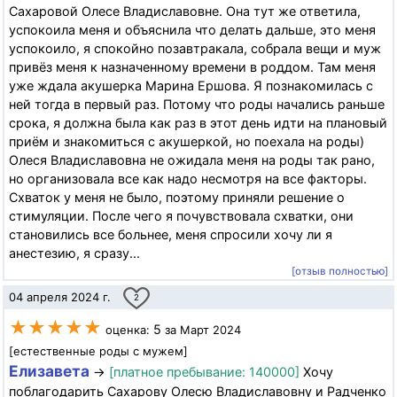
Сахаровой Олесе Владиславовне. Она тут же ответила,
успокоила меня и объяснила что делать дальше, это меня
успокоило, я спокойно позавтракала, собрала вещи и муж
привёз меня к назначенному времени в роддом. Там меня
уже ждала акушерка Марина Ершова. Я познакомилась с
ней тогда в первый раз. Потому что роды начались раньше
срока, я должна была как раз в этот день идти на плановый
приём и знакомиться с акушеркой, но поехала на роды)
Олеся Владиславовна не ожидала меня на роды так рано,
но организовала все как надо несмотря на все факторы.
Схваток у меня не было, поэтому приняли решение о
стимуляции. После чего я почувствовала схватки, они
становились все больнее, меня спросили хочу ли я
анестезию, я сразу...
[отзыв полностью]
04 апреля 2024 г.
2
★★★★★
5
оценка:
за Март 2024
[естественные роды с мужем]
Елизавета
→
[платное пребывание: 140000]
Хочу
поблагодарить Сахарову Олесю Владиславовну и Радченко