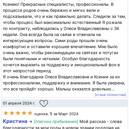
Ксению! Прекрасные специалисты, профессионалы. В
процессе родов очень бережно и мягко вели и
подсказывали, что и как правильно делать. Следили за тем,
чтобы процесс был максимально естественный Я рожала
по контракту, наблюдалась у Олеси Владиславовны с 36
недели. Она всегда была на связи и отвечала на
интересующие вопросы. Сами роды прошли очень
комфортно и оставили хорошее впечатление. Мне было
очень важно, чтобы рекомендации на святках и потугах
были понятными и четкими. Особую благодарность
хочется выразить за поддержку и эмоциональный фон в
этот непростой период
Я очень благодарна Олесе Владиславовне и Ксении за их
профессионализм, поддержку и внимание. Я была уверена,
что все пройдёт хорошо. Малыш оказался довольно...
[отзыв полностью]
01 апреля 2024 г.
1
★★★★★
5
оценка:
за Март 2024
Кристина
→
[платное пребывание]
Мой рассказ - слова
благодарности за мои роды в новом здании роддома на