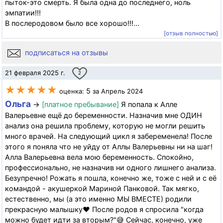
пыток-это смерть. Я была одна до последнего, ноль
эмпатии!!!
В послеродовом было все хорошо!!!...
[отзыв полностью]
подписаться на отзывы
21 февраля 2025 г.
2
★★★★★
5
оценка:
за Апрель 2024
Ольга
→
[платное пребывание]
Я попала к Алле
Валерьевне ещё до беременности. Назначив мне ОДИН
анализ она решила проблему, которую не могли решить
много врачей. На следующий цикл я забеременела! После
этого я поняла что не уйду от Аллы Валерьевны ни на шаг!
Алла Валерьевна вела мою беременность. Спокойно,
профессионально, не назначив ни одного лишнего анализа.
Безупречно! Рожать я пошла, конечно же, тоже с ней и с её
командой - акушеркой Мариной Панковой. Так мягко,
естественно, мы (а это именно МЫ ВМЕСТЕ) родили
прекрасную малышку❤️ После родов я спросила "когда
можно будет идти за вторым?"😅 Сейчас, конечно, уже