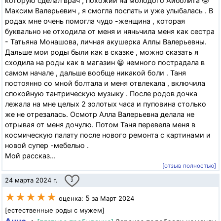
которую сделал врач , похожий на молодого Айболита 🤓
Максим Валерьевич , я смогла поспать и уже улыбалась . В
родах мне очень помогла чудо -женщина , которая
буквально не отходила от меня и няньчила меня как сестра
- Татьяна Монашова, личная акушерка Аллы Валерьевны.
Дальше мои роды были как в сказке , можно сказать я
сходила на роды как в магазин 😁 немного пострадала в
самом начале , дальше вообще никакой боли . Таня
постоянно со мной болтала и меня отвлекала , включила
спокойную тантрическую музыку . После родов дочка
лежала на мне целых 2 золотых часа и пуповина столько
же не отрезалась. Осмотр Алла Валерьевна делала не
отрывая от меня дочулю. Потом Таня перевела меня в
космическую палату после нового ремонта с картинами и
новой супер -мебелью .
Мой рассказ...
[отзыв полностью]
24 марта 2024 г.
2
★★★★★
5
оценка:
за Март 2024
[естественные роды с мужем]