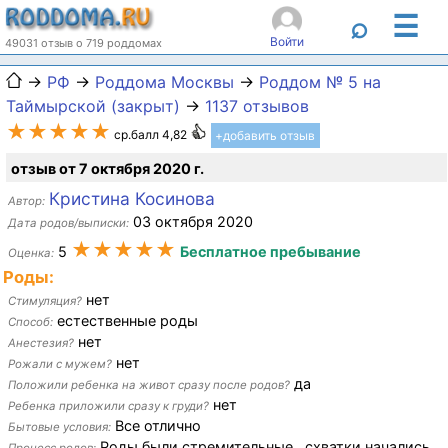
☰
⌕
Войти
49031 отзыв о 719 роддомах
→
РФ
→
Роддома Москвы
→
Роддом № 5 на
Таймырской (закрыт)
→
1137 отзывов
★★★★★
ср.балл 4,82
+добавить отзыв
отзыв от 7 октября 2020 г.
Кристина Косинова
Автор:
03 октября 2020
Дата родов/выписки:
★★★★★
5
Бесплатное пребывание
Оценка:
Роды:
нет
Стимуляция?
естественные роды
Способ:
нет
Анестезия?
нет
Рожали с мужем?
да
Положили ребенка на живот сразу после родов?
нет
Ребенка приложили сразу к груди?
Все отлично
Бытовые условия:
Роды были стремительные , схватки начались