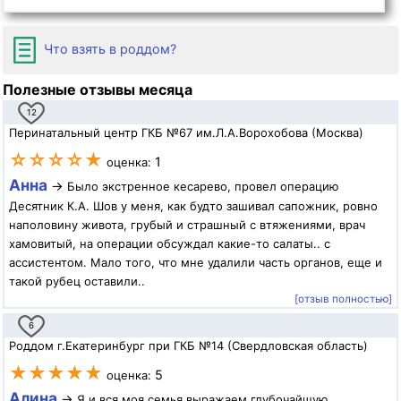
Что взять в роддом?
Полезные отзывы месяца
12
Перинатальный центр ГКБ №67 им.Л.А.Ворохобова (Москва)
☆☆☆☆★
1
оценка:
Анна
→
Было экстренное кесарево, провел операцию
Десятник К.А. Шов у меня, как будто зашивал сапожник, ровно
наполовину живота, грубый и страшный с втяжениями, врач
хамовитый, на операции обсуждал какие-то салаты.. с
ассистентом. Мало того, что мне удалили часть органов, еще и
такой рубец оставили..
[отзыв полностью]
6
Роддом г.Екатеринбург при ГКБ №14 (Свердловская область)
★★★★★
5
оценка:
Алина
→
Я и вся моя семья выражаем глубочайшую