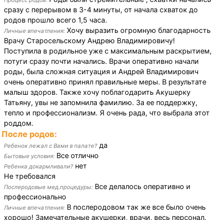
Процесс родов:
сразу с перерывом в 3-4 минуты, от начала схваток до
родов прошло всего 1,5 часа.
Хочу выразить огромную благодарность
Личные впечатления:
Врачу Старосельскому Андрею Владимировичу!
Поступила в родильное уже с максимальным раскрытием,
потуги сразу почти начались. Врачи оперативно начали
роды, была сложная ситуация и Андрей Владимирович
очень оперативно принял правильные меры. В результате
малыш здоров. Также хочу поблагодарить Акушерку
Татьяну, увы не запомнила фамилию. За ее поддержку,
тепло и профессионализм. Я очень рада, что выбрала этот
роддом.
После родов:
да
Ребенок лежал с Вами в палате?
Все отлично
Бытовые условия:
нет
Ребенка докармливали?
Не требовался
Все делалось оперативно и
Послеродовые мед.процедуры:
профессионально
В послеродовом так же все было очень
Личные впечатления:
хорошо! Замечательные акушерки, врачи, весь персонал.