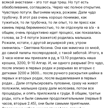
всякой анастезии - это тот еще треш. Но тут есть
обезболивание, соглашаюсь. Через час полное открытие.
Чувствую потуги. Выгоняем мужа, рожаем. Дали чудо
трубочку. В этот раз очень хорошо понимаю, как
тужиться, то ли трубочка, то ли опыт, то ли пресс как
камень перед беременностью, то ли отдохнула на э/а - в
общем, очень продуктивно идет процесс, как показалась
голова, за 3-4 потуги (кажется) родилась малышка.
Рожали, кстати, с другой акушеркой уже, утром
сменилась - Светлана Косина. Она как мамочка со мной,
до самой палаты послеродовой, с такой заботой. Итого, в
3 часа новчи мы приехали в рд, в 13.10 родилась наша
крошка, 3200, 9-10 Апгар. И, ни одного разрыва! Это чудо,
после эпизио в первых родах и разрывах во вторых с
детками 3200 и 3600... после ручного раскрытия шейки в
первых и вторых родах, после выдавливания в первых
родах... Дали отпульсировать пуповине, сразу на живот
положили, малышке сразу дали молозива, потом все
процедуры, и опять приложила к груди. В общем, третьи
роды, хоть и были самыми продолжительными (первые 8
часов, вторые 2.45), они были самыми приятными.