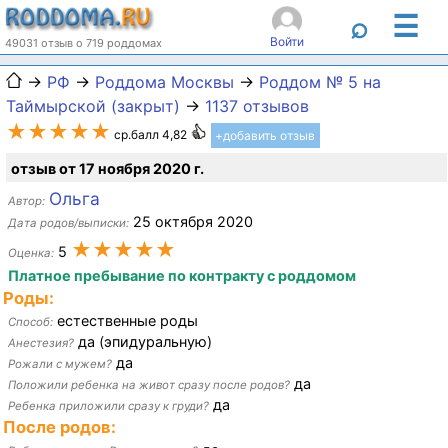
☰
⌕
Войти
49031 отзыв о 719 роддомах
→
РФ
→
Роддома Москвы
→
Роддом № 5 на
Таймырской (закрыт)
→
1137 отзывов
★★★★★
ср.балл 4,82
+добавить отзыв
отзыв от 17 ноября 2020 г.
Ольга
Автор:
25 октября 2020
Дата родов/выписки:
★★★★★
5
Оценка:
Платное пребывание по контракту с роддомом
Роды:
естественные роды
Способ:
да (эпидуральную)
Анестезия?
да
Рожали с мужем?
да
Положили ребенка на живот сразу после родов?
да
Ребенка приложили сразу к груди?
После родов: