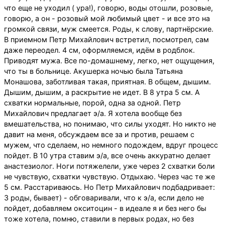
что еще не уходил ( ура!), говорю, воды отошли, розовые,
говорю, а он - розовый мой любимый цвет - и все это на
громкой связи, муж смеется. Роды, к слову, партнёрские.
В приемном Петр Михайлович встретил, посмотрел, сам
даже переодел. 4 см, оформляемся, идём в родблок.
Приводят мужа. Все по-домашнему, легко, нет ощущения,
что ты в больнице. Акушерка ночью была Татьяна
Монашова, заботливая такая, приятная. В общем, дышим.
Дышим, дышим, а раскрытие не идет. В 8 утра 5 см. А
схватки нормальные, порой, одна за одной. Петр
Михайлович предлагает э/а. Я хотела вообще без
вмешательства, но понимаю, что силы уходят. Но никто не
давит на меня, обсуждаем все за и против, решаем с
мужем, что сделаем, но немного подождем, вдруг процесс
пойдет. В 10 утра ставим э/а, все очень аккуратно делает
анастезиолог. Ноги потяжелели, уже через 2 схватки боли
не чувствую, схватки чувствую. Отдыхаю. Через час те же
5 см. Расстариваюсь. Но Петр Михайлович подбадривает:
3 роды, бывает) - обговаривали, что к э/а, если дело не
пойдет, добавляем окситоцин - в идеале я и без него бы
тоже хотела, помню, ставили в первых родах, но без