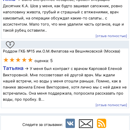
Десятник К.А. Шов у меня, как будто зашивал сапожник, ровно
наполовину живота, грубый и страшный с втяжениями, врач
хамовитый, на операции обсуждал какие-то салаты.. с
ассистентом. Мало того, что мне удалили часть органов, еще и
такой рубец оставили..
[отзыв полностью]
9
Роддом ГКБ №15 им.О.М.Филатова на Вешняковской (Москва)
★★★★★
5
оценка:
Татьяна
→
У меня был контракт с врачом Карповой Еленой
Викторовной. Мне посоветовал её другой врач. Мы ждали
нашей встречи, но воды у меня отошли раньше. Помню, как в
панике звонила Елене Викторовне, хотя лично мы с ней даже не
встречались. Она меня поддержала, попросила рассказать про
воды, про пробку. В...
[отзыв полностью]
Следите за отзывами: