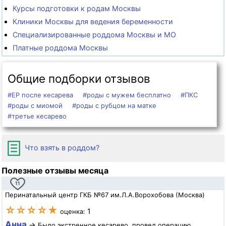
Курсы подготовки к родам Москвы
Клиники Москвы для ведения беременности
Специализированные роддома Москвы и МО
Платные роддома Москвы
Общие подборки отзывов
#ЕР после кесарева
#роды с мужем бесплатно
#ПКС
#роды с миомой
#роды с рубцом на матке
#третье кесарево
Что взять в роддом?
Полезные отзывы месяца
11
Перинатальный центр ГКБ №67 им.Л.А.Ворохобова (Москва)
☆☆☆☆★
1
оценка:
Анна
→
Было экстренное кесарево, провел операцию