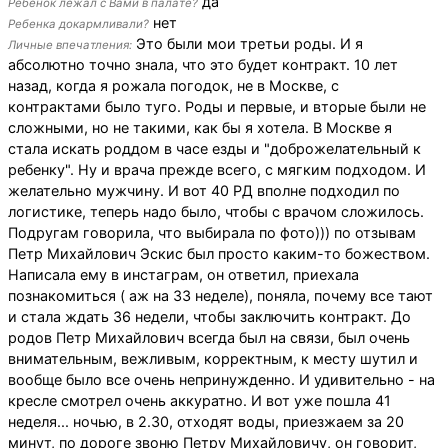
да
Ребенок лежал с Вами в палате?
нет
Ребенка докармливали?
Это были мои третьи роды. И я
Личные впечатления:
абсолютно точно знала, что это будет контракт. 10 лет
назад, когда я рожала погодок, не в Москве, с
контрактами было туго. Роды и первые, и вторые были не
сложными, но не такими, как бы я хотела. В Москве я
стала искать роддом в часе езды и "доброжелательный к
ребенку". Ну и врача прежде всего, с мягким подходом. И
желательно мужчину. И вот 40 РД вполне подходил по
логистике, теперь надо было, чтобы с врачом сложилось.
Подругам говорила, что выбирала по фото))) по отзывам
Петр Михайлович Эскис был просто каким-то божеством.
Написала ему в инстаграм, он ответил, приехала
познакомиться ( аж на 33 неделе), поняла, почему все тают
и стала ждать 36 недели, чтобы заключить контракт. До
родов Петр Михайлович всегда был на связи, был очень
внимательным, вежливым, корректным, к месту шутил и
вообще было все очень непринужденно. И удивительно - на
кресле смотрел очень аккуратно. И вот уже пошла 41
неделя... ночью, в 2.30, отходят воды, приезжаем за 20
минут, по дороге звоню Петру Михайловичу, он говорит,