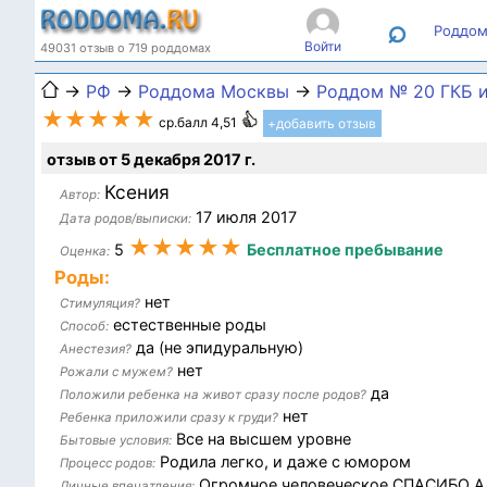
⌕
Роддом
Войти
49031 отзыв о 719 роддомах
→
РФ
→
Роддома Москвы
→
Роддом № 20 ГКБ и
★★★★★
ср.балл 4,51
+добавить отзыв
отзыв от 5 декабря 2017 г.
Ксения
Автор:
17 июля 2017
Дата родов/выписки:
★★★★★
5
Бесплатное пребывание
Оценка:
Роды:
нет
Стимуляция?
естественные роды
Способ:
да (не эпидуральную)
Анестезия?
нет
Рожали с мужем?
да
Положили ребенка на живот сразу после родов?
нет
Ребенка приложили сразу к груди?
Все на высшем уровне
Бытовые условия:
Родила легко, и даже с юмором
Процесс родов:
Огромное человеческое СПАСИБО Але
Личные впечатления: