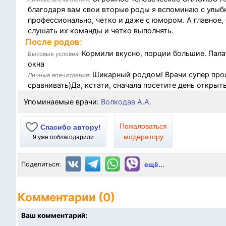
благодаря вам свои вторые роды я вспоминаю с улыбк
профессионально, четко и даже с юмором. А главное,
слушать их команды и четко выполнять.
После родов:
Кормили вкусно, порции большие. Палат
Бытовые условия:
окна
Шикарный роддом! Врачи супер профе
Личные впечатления:
сравнивать)Да, кстати, сначала посетите день открыт
Упоминаемые врачи:
Волкодав А.А.
Пожаловаться
Спасибо автору!
модератору
9
уже поблагодарили
Поделиться:
ещё...
Комментарии (0)
Ваш комментарий: