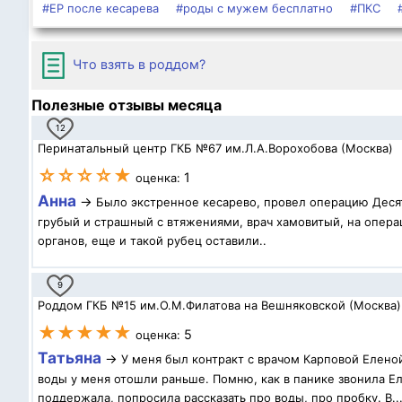
#ЕР после кесарева
#роды с мужем бесплатно
#ПКС
Что взять в роддом?
Полезные отзывы месяца
12
Перинатальный центр ГКБ №67 им.Л.А.Ворохобова (Москва)
☆☆☆☆★
1
оценка:
Анна
→
Было экстренное кесарево, провел операцию Десят
грубый и страшный с втяжениями, врач хамовитый, на операц
органов, еще и такой рубец оставили..
9
Роддом ГКБ №15 им.О.М.Филатова на Вешняковской (Москва)
★★★★★
5
оценка:
Татьяна
→
У меня был контракт с врачом Карповой Елено
воды у меня отошли раньше. Помню, как в панике звонила Ел
поддержала, попросила рассказать про воды, про пробку. В..