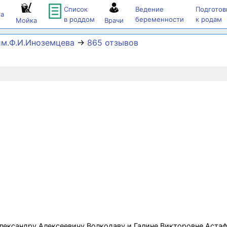
Список
Ведение
Подготов
а
в роддом
беременности
к родам
Мойка
Врачи
м.Ф.И.Иноземцева
→
865 отзывов
ксандру Алексеевичу Волкодаву и Галине Викторовне Астаф