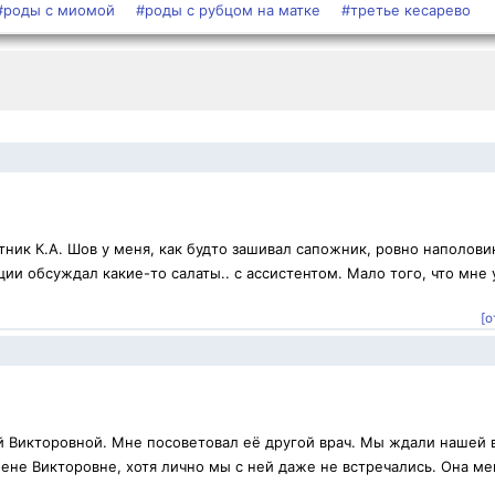
#роды с миомой
#роды с рубцом на матке
#третье кесарево
ник К.А. Шов у меня, как будто зашивал сапожник, ровно наполови
ии обсуждал какие-то салаты.. с ассистентом. Мало того, что мне 
[о
й Викторовной. Мне посоветовал её другой врач. Мы ждали нашей 
ене Викторовне, хотя лично мы с ней даже не встречались. Она ме
.