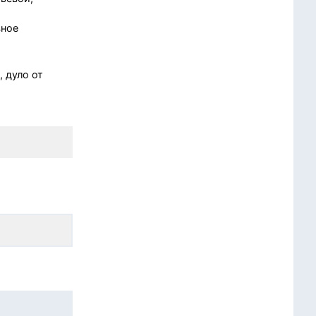
вное
 дуло от
м