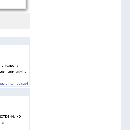
ну живота,
удалили часть
тзыв полностью]
встречи, но
ня