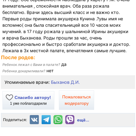
внимательная , спокойная врач. Оба раза рожала
бесплатно. Врачи здесь высший класс и не важно кто.
Первые роды принимала акушерка Кунина .?увы имя не
вспомню( она была спасительницей все 10 часов моих
мучений. в 17 году рожала у шалыниной Ирины акушерки
и врача Быханова. Роды прошли за час, очень
профессионально и быстро сработали акушерка и доктор.
Лежала в 3х местной палате, впечатления самые лучшие.
После родов:
да
Ребенок лежал с Вами в палате?
нет
Ребенка докармливали?
Упоминаемые врачи:
Быханов Д.И.
Пожаловаться
Спасибо автору!
модератору
1
уже поблагодарили
Поделиться:
ещё...