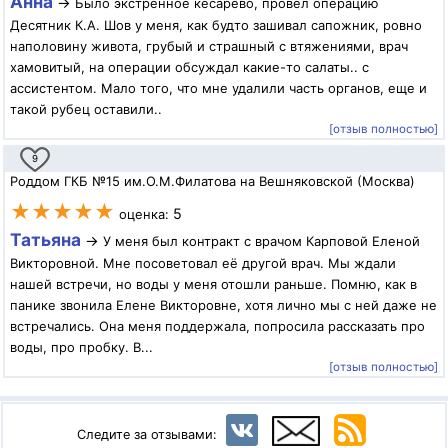
Анна
→
Было экстренное кесарево, провел операцию
Десятник К.А. Шов у меня, как будто зашивал сапожник, ровно
наполовину живота, грубый и страшный с втяжениями, врач
хамовитый, на операции обсуждал какие-то салаты.. с
ассистентом. Мало того, что мне удалили часть органов, еще и
такой рубец оставили..
[отзыв полностью]
9
Роддом ГКБ №15 им.О.М.Филатова на Вешняковской (Москва)
★★★★★
5
оценка:
Татьяна
→
У меня был контракт с врачом Карповой Еленой
Викторовной. Мне посоветовал её другой врач. Мы ждали
нашей встречи, но воды у меня отошли раньше. Помню, как в
панике звонила Елене Викторовне, хотя лично мы с ней даже не
встречались. Она меня поддержала, попросила рассказать про
воды, про пробку. В...
[отзыв полностью]
Следите за отзывами: