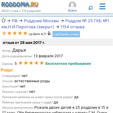
☰
⌕
Войти
49031 отзыв о 719 роддомах
→
РФ
→
Роддома Москвы
→
Роддом № 25 ГКБ №1
им.Н.И.Пирогова (закрыт)
→
1154 отзыва
☆★★★★
ср.балл 4,11
+добавить отзыв
отзыв от 28 мая 2017 г.
Дарья
Автор:
13 февраля 2017
Дата родов/выписки:
★★★★★
5
Бесплатное пребывание
Оценка:
Роды:
нет
Стимуляция?
естественные роды
Способ:
нет
Анестезия?
нет
Рожали с мужем?
да
Положили ребенка на живот сразу после родов?
да
Ребенка приложили сразу к груди?
Рожала двоих детей в 25 роддоме в 15 и
Личные впечатления:
17 году. Обе беременности наблюдала у карету Г.М. Очень