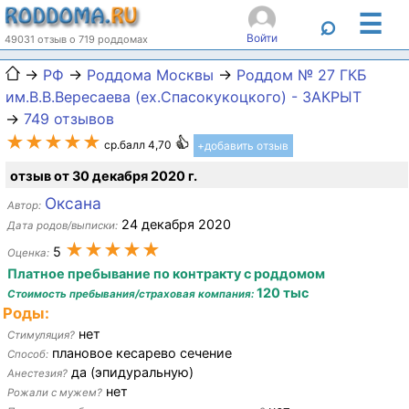
☰
⌕
Войти
49031 отзыв о 719 роддомах
→
РФ
→
Роддома Москвы
→
Роддом № 27 ГКБ
им.В.В.Вересаева (ex.Спасокукоцкого) - ЗАКРЫТ
→
749 отзывов
★★★★★
ср.балл 4,70
+добавить отзыв
отзыв от 30 декабря 2020 г.
Оксана
Автор:
24 декабря 2020
Дата родов/выписки:
★★★★★
5
Оценка:
Платное пребывание по контракту с роддомом
120 тыс
Стоимость пребывания/страховая компания:
Роды:
нет
Стимуляция?
плановое кесарево сечение
Способ:
да (эпидуральную)
Анестезия?
нет
Рожали с мужем?