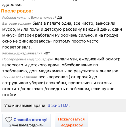
здоровье.
После родов:
да
Ребенок лежал с Вами в палате?
была в палате одна, все чисто, выносили
Бытовые условия:
мусор, мыли полы и детскую раковину каждый день. один
минус- батареи работали ну ооочень сильно, а на продув
окно не фиксировалось- поэтому просто часто
проветривала.
нет
Ребенка докармливали?
делали узи, ежедневный осмотр
Послеродовые мед.процедуры:
взрослого и детского врача, обезболивание по
требованию, доп. медикаменты по результатам анализов.
весь персонал ( от врачей до
Личные впечатления:
сотрудников уборки) спокойны, приветливы и готовы
ответить/подсказать/посидеть с ребенком, если нужно
отойти.
Упоминаемые врачи:
Эскис П.М.
Пожаловаться
Спасибо автору!
модератору
2
уже поблагодарили