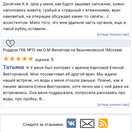
Десятник К.А. Шов у меня, как будто зашивал сапожник, ровно
наполовину живота, грубый и страшный с втяжениями, врач
хамовитый, на операции обсуждал какие-то салаты.. с
ассистентом. Мало того, что мне удалили часть органов, еще и
такой рубец оставили..
[отзыв полностью]
9
Роддом ГКБ №15 им.О.М.Филатова на Вешняковской (Москва)
★★★★★
5
оценка:
Татьяна
→
У меня был контракт с врачом Карповой Еленой
Викторовной. Мне посоветовал её другой врач. Мы ждали
нашей встречи, но воды у меня отошли раньше. Помню, как в
панике звонила Елене Викторовне, хотя лично мы с ней даже не
встречались. Она меня поддержала, попросила рассказать про
воды, про пробку. В...
[отзыв полностью]
Следите за отзывами: