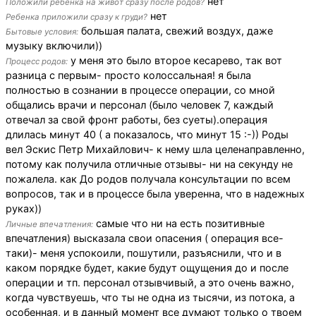
нет
Положили ребенка на живот сразу после родов?
нет
Ребенка приложили сразу к груди?
большая палата, свежий воздух, даже
Бытовые условия:
музыку включили))
у меня это было второе кесарево, так вот
Процесс родов:
разница с первым- просто колоссальная! я была
полностью в сознании в процессе операции, со мной
общались врачи и персонал (было человек 7, каждый
отвечал за свой фронт работы, без суеты).операция
длилась минут 40 ( а показалось, что минут 15 :-)) Роды
вел Эскис Петр Михайлович- к нему шла целенаправленно,
потому как получила отличные отзывы- ни на секунду не
пожалела. как До родов получала консультации по всем
вопросов, так и в процессе была уверенна, что в надежных
руках))
самые что ни на есть позитивные
Личные впечатления:
впечатления) высказала свои опасения ( операция все-
таки)- меня успокоили, пошутили, разъяснили, что и в
каком порядке будет, какие будут ощущения до и после
операции и тп. персонал отзывчивый, а это очень важно,
когда чувствуешь, что ты не одна из тысячи, из потока, а
особенная, и в данный момент все думают только о твоем