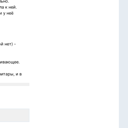
льно.
а к ней.
 у неё
й нет) -
ливающее.
итары, и в