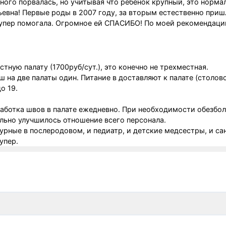
ного порвалась, но учитывая что ребенок крупный, это норма
евна! Первые роды в 2007 году, за вторым естественно пришл
супер помогала. Огромное ей СПАСИБО! По моей рекомендации
тную палату (1700руб/сут.), это конечно не трехместная.
 на две палаты один. Питание в доставляют к палате (столово
о 19.
работка швов в палате ежедневно. При необходимости обезбо
льно улучшилось отношение всего персонала.
урные в послеродовом, и педиатр, и детские медсестры, и сан
упер.