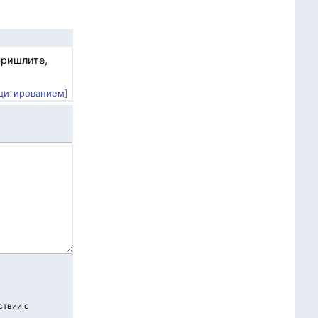
Пришлите,
 цитированием]
ствии с