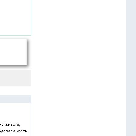
ну живота,
удалили часть