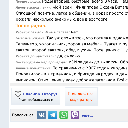
Роды вторые, быстрые. всего 3 часа. Нем
Процесс родов:
Мой врач - Филиппова Оксана Виталь
Личные впечатления:
Сплошной позитив, легка в общении, в родах просто 
рожали несколько знакомых, все в восторге.
После родов:
нет
Ребенок лежал с Вами в палате?
Так уж сложилось, что попала в одномес
Бытовые условия:
Телевизор, холодильник, хорошая мебель. Туалет и душ
завтра, второй завтрак, обед и ужин. Посещения с 11 д
да, смесью
Ребенка докармливали?
УЗИ за день до выписки. Об
Послеродовые мед.процедуры:
По сравнению с 2007 годом кардина
Личные впечатления:
Понравилось и в приемном, и бригада на родах, и деж
выписной. Отношение у всех доброжелательное. Всё с
Пожаловаться
Спасибо автору!
модератору
9
уже поблагодарили
Поделиться:
ещё...