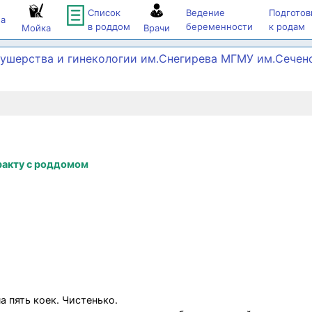
Список
Ведение
Подготов
а
в роддом
беременности
к родам
Мойка
Врачи
ушерства и гинекологии им.Снегирева МГМУ им.Сечен
ракту с роддомом
а пять коек. Чистенько.