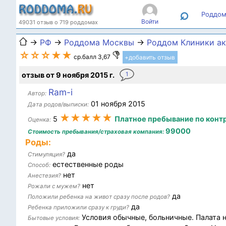
⌕
Роддом
Войти
49031 отзыв о 719 роддомах
→
РФ
→
Роддома Москвы
→
Роддом Клиники ак
☆☆☆★★
ср.балл 3,67
+добавить отзыв
отзыв от 9 ноября 2015 г.
1
Ram-i
Автор:
01 ноября 2015
Дата родов/выписки:
★★★★★
5
Платное пребывание по конт
Оценка:
99000
Стоимость пребывания/страховая компания:
Роды:
да
Стимуляция?
естественные роды
Способ:
нет
Анестезия?
нет
Рожали с мужем?
да
Положили ребенка на живот сразу после родов?
да
Ребенка приложили сразу к груди?
Условия обычные, больничные. Палата н
Бытовые условия: