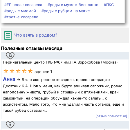
#ЕР после кесарева
#роды с мужем бесплатно
#ПКС
#роды с миомой
#роды с рубцом на матке
#третье кесарево
Что взять в роддом?
Полезные отзывы месяца
12
Перинатальный центр ГКБ №67 им.Л.А.Ворохобова (Москва)
☆☆☆☆★
1
оценка:
Анна
→
Было экстренное кесарево, провел операцию
Десятник К.А. Шов у меня, как будто зашивал сапожник, ровно
наполовину живота, грубый и страшный с втяжениями, врач
хамовитый, на операции обсуждал какие-то салаты.. с
ассистентом. Мало того, что мне удалили часть органов, еще и
такой рубец оставили..
[отзыв полностью]
9