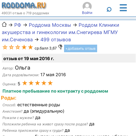
☰
⌕
Войти
49031 отзыв о 719 роддомах
→
РФ
→
Роддома Москвы
→
Роддом Клиники
акушерства и гинекологии им.Снегирева МГМУ
им.Сеченова
→
499 отзывов
☆☆☆★★
ср.балл 3,67
+добавить отзыв
отзыв от 19 мая 2016 г.
Ольга
Автор:
17 мая 2016
Дата родов/выписки:
★★★★★
5
Оценка:
Платное пребывание по контракту с роддомом
Роды:
естественные роды
Способ:
да (эпидуральную)
Анестезия?
да
Рожали с мужем?
да
Положили ребенка на живот сразу после родов?
да
Ребенка приложили сразу к груди?