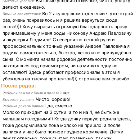
Бытовые условия отличные, чисто, уборку
Бытовые условия:
делают ежедневно.
Во 2 акушерском отделении я уже втрой
Личные впечатления:
раз, очень понравилось и я решила вернуться сюда
снова!))) Хочу выразить огромную благодарность врачу
принимавшему у меня роды Никонову Андрею Павловичу
и акушерки Людмиле! С невероятно легкой руки и
профессиональных точных указаний Андрея Павловича я
родила самостоятельно, быстро, легко и не принуждённо
сына! С момента начала родовой деятельности постоянно
находишься под присмотром, ни на минуту одну не
оставляют! Здесь работают профессионалы в этом я
убеждена на тысячу процентов!))) огромное вам спасибо!
После родов:
нет
Ребенок лежал с Вами в палате?
Чисто, хорошо!
Бытовые условия:
да, смесью
Ребенка докармливали?
Молоко приходит на 3 сутки, а то и на 4, не быть же
малышам голодными!) Когда дочку первую родила здесь,
тоже докармливали пока молоко не пришло, а после
выписки у нас было полное грудное кормление. Детки
лежат отдельно, тоже считаю правильно, так как