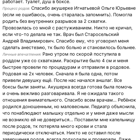
работает. Туалет, душ в боксе.
Спасибо акушерке Игнатьевой Ольге Юрьевне
Процесс родов:
(если не ошибаюсь, очень старалась запомнить). Помогла
родить без внутренних разрывов за 2 схватки.
Провозилась со мной с растуживанием. Никто не кричал,
если что-то делала не так. Врач был Старосельский
Андрей Владимирович. Спасибо ему, что уговорил меня
сделать анестезию, тк было больно и становилось больнее.
Рано утром по скорой поступила в
Личные впечатления:
роддом уже со схватками. Раскрытие было 4 см и меня
быстрее провели по процедурам и отправили в родовое.
Родовая на 2х человек. Сначала я была одна, потом
привели девушку ещё. После нас начался аншлаг. Все
боксы были заняты. Акушерка всегда готова была помочь
и очень вежливо разговаривала. Я не ожидала такого
отношения внимательного. Спасибо всем врачам... Ребёнок
родился доношенным, но маловесным. Педиатр объяснила,
что понаблюдают малышку отдельно и у меня даже мысли
не возникло ей не довериться... Поставили мне капельницу
после родов, тк потеряла много крови и стала
периодически отключаться. Никто не оставил после
завершения родов, всегда подходили и проверяли. Даже