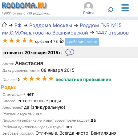
☰
⌕
Войти
49031 отзыв о 719 роддомах
→
РФ
→
Роддома Москвы
→
Роддом ГКБ №15
им.О.М.Филатова на Вешняковской
→
1447 отзывов
★★★★★
ср.балл 4,73
+добавить отзыв
отзыв от 20 января 2015 г.
8
Анастасия
Автор:
08 января 2015
Дата родов/выписки:
★★★★★
5
Бесплатное пребывание
Оценка:
Роды:
нет
Стимуляция?
естественные роды
Способ:
да (эпидуральную)
Анестезия?
нет
Рожали с мужем?
да
Положили ребенка на живот сразу после родов?
нет
Ребенка приложили сразу к груди?
Отличные. Всегда чисто. Вентиляция
Бытовые условия: