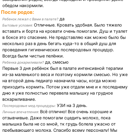
обедом накормили.
После родов:
да
Ребенок лежал с Вами в палате?
Отличные. Кровать удобная. Было тяжело
Бытовые условия:
вставать и борта на кровати очень помогали. Душ и туалет
в боксе это спасение. Не представляю как можно было бы
несколько раз в день бегать куда-то в общий душ для
проведения гигиенических послеродовых процедур.
Всегда были чистые пелёнки.
да, смесью
Ребенка докармливали?
Первые 3 дня ребёнок был в палате интенсивной терапии
из-за маленького веса и поэтому кормили смесью. Но уже
на второй день педиатр назначила часы, когда можно
приходить кормить. Потом уже отдали мне и к последнему
дню я уже полностью перевела малышку на грудное
вскармливание.
УЗИ на 3 день.
Послеродовые мед.процедуры:
Всё отлично! Все очень хорошие и
Личные впечатления:
отзывчивые. Даже помогали сцедить молоко, пока
малышка была не со мной, тк грудь болела ужасно от
пребывающего молока. Спасибо всему персоналу! Мы