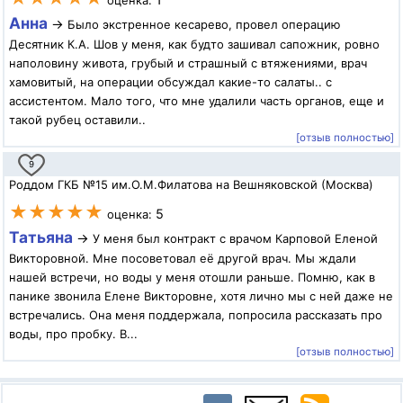
оценка:
Анна
→
Было экстренное кесарево, провел операцию
Десятник К.А. Шов у меня, как будто зашивал сапожник, ровно
наполовину живота, грубый и страшный с втяжениями, врач
хамовитый, на операции обсуждал какие-то салаты.. с
ассистентом. Мало того, что мне удалили часть органов, еще и
такой рубец оставили..
[отзыв полностью]
9
Роддом ГКБ №15 им.О.М.Филатова на Вешняковской (Москва)
★★★★★
5
оценка:
Татьяна
→
У меня был контракт с врачом Карповой Еленой
Викторовной. Мне посоветовал её другой врач. Мы ждали
нашей встречи, но воды у меня отошли раньше. Помню, как в
панике звонила Елене Викторовне, хотя лично мы с ней даже не
встречались. Она меня поддержала, попросила рассказать про
воды, про пробку. В...
[отзыв полностью]