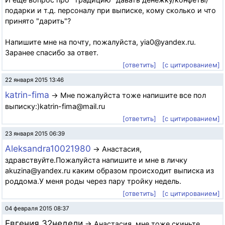
подарки и т.д. персоналу при выписке, кому сколько и что
принято "дарить"?
Напишите мне на почту, пожалуйста, yia0@yandex.ru.
Заранее спасибо за ответ.
[ответить]
[с цитированием]
22 января 2015 13:46
katrin-fima
→ Мне пожалуйста тоже напишите все пол
выписку:)katrin-fima@mail.ru
[ответить]
[с цитированием]
23 января 2015 06:39
Aleksandra10021980
→ Анастасия,
здравствуйте.Пожалуйста напишите и мне в личку
akuzina@yandex.ru каким образом происходит выписка из
роддома.У меня роды через пару тройку недель.
[ответить]
[с цитированием]
04 февраля 2015 08:37
Евгения 32недели
→ Анастасия, мне тоже скиньте