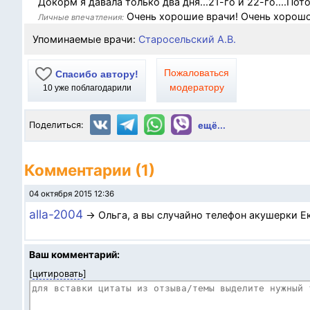
Докорм я давала только два дня...21-го и 22-го....По
Очень хорошие врачи! Очень хорошо
Личные впечатления:
Упоминаемые врачи:
Старосельский А.В.
Пожаловаться
Спасибо автору!
модератору
10
уже поблагодарили
Поделиться:
ещё...
Комментарии (1)
04 октября 2015 12:36
alla-2004
→ Ольга, а вы случайно телефон акушерки Ек
Ваш комментарий:
[
цитировать
]