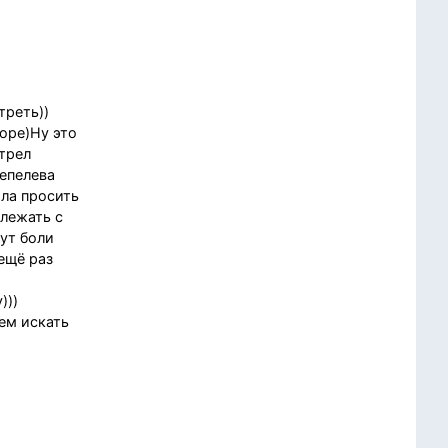
треть))
доре)Ну это
трел
Шепелева
ала просить
 лежать с
нут боли
 ещё раз
)))
сем искать