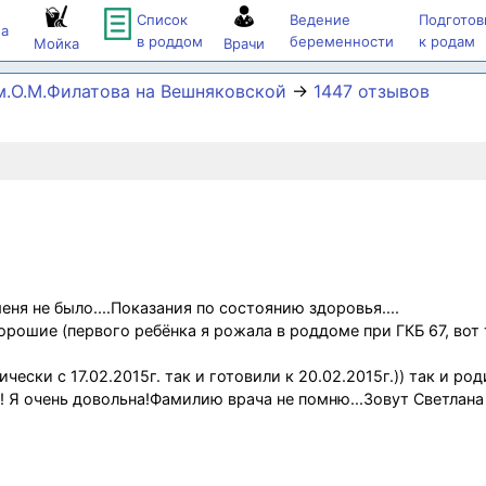
Список
Ведение
Подготов
а
в роддом
беременности
к родам
Мойка
Врачи
.О.М.Филатова на Вешняковской
→
1447 отзывов
еня не было....Показания по состоянию здоровья....
орошие (первого ребёнка я рожала в роддоме при ГКБ 67, вот
ски с 17.02.2015г. так и готовили к 20.02.2015г.)) так и род
! Я очень довольна!Фамилию врача не помню...Зовут Светлана