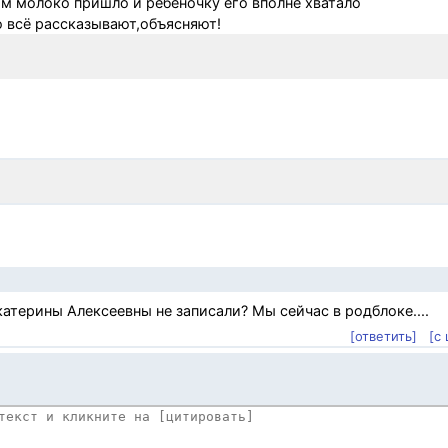
том молоко пришло и ребёночку его вполне хватало
 всё рассказывают,объясняют!
атерины Алексеевны не записали? Мы сейчас в родблоке....
[ответить]
[с