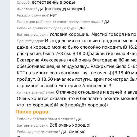
естественные роды
Способ:
да (не эпидуральную)
Анестезия?
нет
Рожали с мужем?
да
Положили ребенка на живот сразу после родов?
да
Ребенка приложили сразу к груди?
Условия хорошие...Честно говоря не по
Бытовые условия:
Из отделения патологии в родовое меня пе
Процесс родов:
даже и хорошо,можно было спокойно походить)В 16.
раскрытие, было 2-3 см. В 18.00,раскрытие было 4-5
Екатерина Алексеевна (я ей очень благодарна!!!Она мо
обезболивающее,не эпидуралку...Раскрытие было 5-6с
КТГ на животе со схватками...ну...не очень)))В 18.40 
пройдут. В 18.50 начались потуги...врач посмотрел,бы
огромное спасибо Екатерине Алексеевне!!!
Отличное отношение и врачей и акуш
Личные впечатления:
Очень хочется сказать,что и бесплатно рожать можно!
что-то хорошее))И всё пройдёт хорошо))
После родов:
да
Ребенок лежал с Вами в палате?
Всё очень хорошо!
Бытовые условия:
да, смесью
Ребенка докармливали?