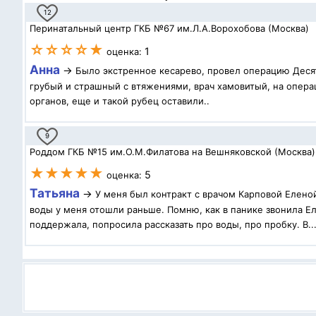
12
Перинатальный центр ГКБ №67 им.Л.А.Ворохобова (Москва)
☆☆☆☆★
1
оценка:
Анна
→
Было экстренное кесарево, провел операцию Десят
грубый и страшный с втяжениями, врач хамовитый, на операц
органов, еще и такой рубец оставили..
9
Роддом ГКБ №15 им.О.М.Филатова на Вешняковской (Москва)
★★★★★
5
оценка:
Татьяна
→
У меня был контракт с врачом Карповой Елено
воды у меня отошли раньше. Помню, как в панике звонила Ел
поддержала, попросила рассказать про воды, про пробку. В..