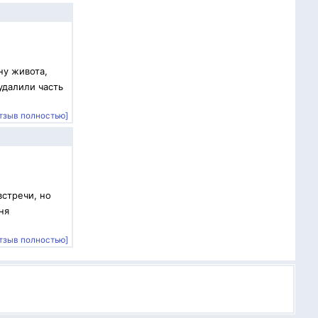
ну живота,
удалили часть
тзыв полностью]
встречи, но
ня
тзыв полностью]