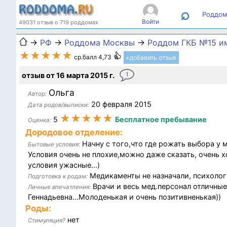
⌕
Роддом
Войти
49031 отзыв о 719 роддомах
→
РФ
→
Роддома Москвы
→
Роддом ГКБ №15 им
★★★★★
ср.балл 4,73
+добавить отзыв
отзыв от 16 марта 2015 г.
1
Ольга
Автор:
20 февраля 2015
Дата родов/выписки:
★★★★★
5
Бесплатное пребывание
Оценка:
Дородовое отделение:
Начну с того,что где рожать выбора у м
Бытовые условия:
Условия очень не плохие,можно даже сказать, очень х
условия ужасные...)
Медикаменты не назначали, психологиче
Подготовка к родам:
Врачи и весь мед.персонал отличные
Личные впечатления:
Геннадьевна...Молоденькая и очень позитивненькая))
Роды:
нет
Стимуляция?