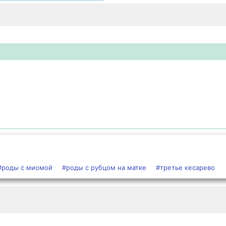
#роды с миомой
#роды с рубцом на матке
#третье кесарево