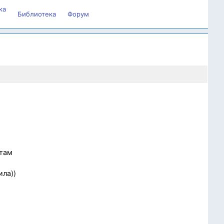
ка
Библиотека
Форум
 там
ила))