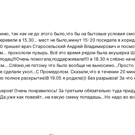
мню, так как не до этого было,что бы на бытовые условия смо
ревели в 15.30... мест не было,минут 15-20 посидела в кори
20 пришел врач Старосельский Андрей Владимирович и посмо
см... прокололи пузырь. Всё это время рядом была акушерка 
лодец!!!Очень помогала,поддерживала!!!) в 18.30 я слёзно нач
м....Слёзно,не потому что было вообще не выносимо...Просто
мне сделали укол...С Промедолом. Сказали,что в течении 20 ми
ло полное раскрытие)В 19.05 я родила))) Без разрывов! За что
еров! Очень понравилось! За третьим обязательно туда приду
Да,уже как повезёт...на какую смену попадешь...Но надо во в