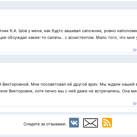
ник К.А. Шов у меня, как будто зашивал сапожник, ровно наполови
ии обсуждал какие-то салаты.. с ассистентом. Мало того, что мне 
[о
й Викторовной. Мне посоветовал её другой врач. Мы ждали нашей 
ене Викторовне, хотя лично мы с ней даже не встречались. Она ме
.
[о
Следите за отзывами: