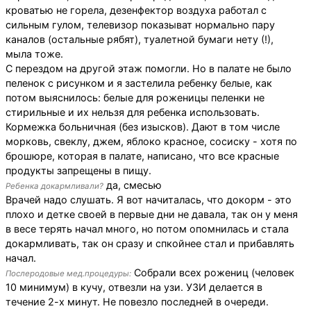
кроватью не горела, дезенфектор воздуха работал с
сильным гулом, телевизор показыват нормально пару
каналов (остальные рябят), туалетной бумаги нету (!),
мыла тоже.
С перездом на другой этаж помогли. Но в палате не было
пеленок с рисунком и я застелила ребенку белые, как
потом выяснилось: белые для роженицы пеленки не
стирильные и их нельзя для ребенка использовать.
Кормежка больничная (без изысков). Дают в том числе
морковь, свеклу, джем, яблоко красное, сосиску - хотя по
брошюре, которая в палате, написано, что все красные
продукты запрещены в пищу.
да, смесью
Ребенка докармливали?
Врачей надо слушать. Я вот начиталась, что докорм - это
плохо и детке своей в первые дни не давала, так он у меня
в весе терять начал много, но потом опомнилась и стала
докармливать, так он сразу и спкойнее стал и прибавлять
начал.
Собрали всех рожениц (человек
Послеродовые мед.процедуры:
10 минимум) в кучу, отвезли на узи. УЗИ делается в
течение 2-х минут. Не повезло последней в очереди.