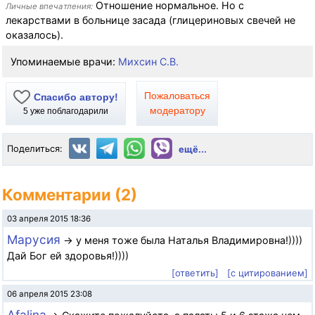
Отношение нормальное. Но с
Личные впечатления:
лекарствами в больнице засада (глицериновых свечей не
оказалось).
Упоминаемые врачи:
Михсин С.В.
Пожаловаться
Спасибо автору!
модератору
5
уже поблагодарили
Поделиться:
ещё...
Комментарии (2)
03 апреля 2015 18:36
Марусия
→ у меня тоже была Наталья Владимировна!))))
Дай Бог ей здоровья!))))
[ответить]
[с цитированием]
06 апреля 2015 23:08
Afalina