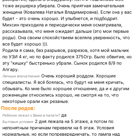
тоже акушерка убирала. Очень приятная замечательная
женщина (Ковалева Наталья Владимировна). Если она у вас
будет - это очень хорошо. И улыбнется, и подбодрит.
Михсин приходила и периодически меня осматривала,
рассказывала, что меня ожидает дальше (это мои первые
роды). Она своим спокойствием вселяла уверенность, что
все будет хорошо ))).
Родила я сама, без разрывов, разрезов, хотя мой мальчик
по УЗИ 4 кг, но по факту родился 375Огр. Было обвитие, но
эту "кишку" быстренько убрали. Сынок родился 8/9 по
Апгару.
Очень хороший роддом. Хорошие
Личные впечатления:
специалисты. Я всё боялась, что будут на меня кричать,
обзывать. Ко мне было хорошее отношение, да и к другим
роженицам относились хорошо, не смотря на то, что
некоторые орали как резаные.
После родов:
да
Ребенок лежал с Вами в палате?
2 дня лежала на 5 этаже, а потом по
Бытовые условия:
непонятным причинам перевели на 6 этаж. Условия
нормальные, но если попревередничать, то лампа над