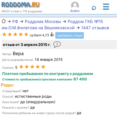
☰
⌕
Войти
49031 отзыв о 719 роддомах
→
РФ
→
Роддома Москвы
→
Роддом ГКБ №15
им.О.М.Филатова на Вешняковской
→
1447 отзывов
★★★★★
ср.балл 4,73
+добавить отзыв
отзыв от 3 апреля 2015 г.
2
Вера
Автор:
14 января 2015
Дата родов/выписки:
★★★★★
5
Оценка:
Платное пребывание по контракту с роддомом
87 400
Стоимость пребывания/страховая компания:
Роды:
нет
Стимуляция?
естественные роды
Способ:
да (эпидуральную)
Анестезия?
да
Рожали с мужем?
да
Положили ребенка на живот сразу после родов?