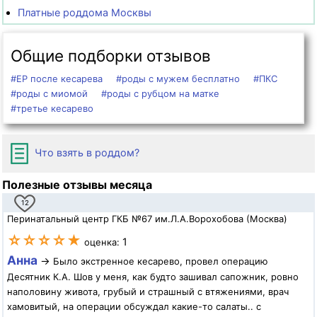
Платные роддома Москвы
Общие подборки отзывов
#ЕР после кесарева
#роды с мужем бесплатно
#ПКС
#роды с миомой
#роды с рубцом на матке
#третье кесарево
Что взять в роддом?
Полезные отзывы месяца
12
Перинатальный центр ГКБ №67 им.Л.А.Ворохобова (Москва)
☆☆☆☆★
1
оценка:
Анна
→
Было экстренное кесарево, провел операцию
Десятник К.А. Шов у меня, как будто зашивал сапожник, ровно
наполовину живота, грубый и страшный с втяжениями, врач
хамовитый, на операции обсуждал какие-то салаты.. с