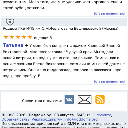
ассистентом. Мало того, что мне удалили часть органов, еще и
такой рубец оставили..
[отзыв полностью]
9
Роддом ГКБ №15 им.О.М.Филатова на Вешняковской (Москва)
★★★★★
5
оценка:
Татьяна
→
У меня был контракт с врачом Карповой Еленой
Викторовной. Мне посоветовал её другой врач. Мы ждали
нашей встречи, но воды у меня отошли раньше. Помню, как в
панике звонила Елене Викторовне, хотя лично мы с ней даже не
встречались. Она меня поддержала, попросила рассказать про
воды, про пробку. В...
[отзыв полностью]
Следите за отзывами:
© 1998-2026, "Роддома.ру". 08 августа 15:43:32.
О проекте
,
Обратная связь
,
Рекламодателям
,
info@roddoma.org
Использование материалов сайта в СМИ или в коммерческих целях
без разрешения авторов запрещается. Имейте совесть - не воруйте!