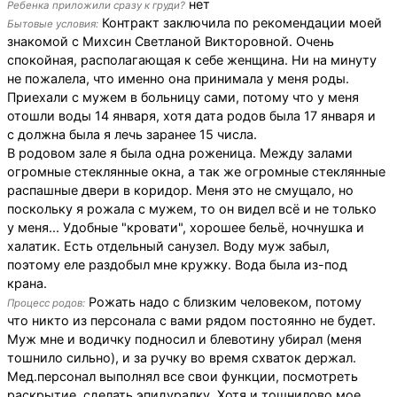
нет
Ребенка приложили сразу к груди?
Контракт заключила по рекомендации моей
Бытовые условия:
знакомой с Михсин Светланой Викторовной. Очень
спокойная, располагающая к себе женщина. Ни на минуту
не пожалела, что именно она принимала у меня роды.
Приехали с мужем в больницу сами, потому что у меня
отошли воды 14 января, хотя дата родов была 17 января и
с должна была я лечь заранее 15 числа.
В родовом зале я была одна роженица. Между залами
огромные стеклянные окна, а так же огромные стеклянные
распашные двери в коридор. Меня это не смущало, но
поскольку я рожала с мужем, то он видел всё и не только
у меня... Удобные "кровати", хорошее бельё, ночнушка и
халатик. Есть отдельный санузел. Воду муж забыл,
поэтому еле раздобыл мне кружку. Вода была из-под
крана.
Рожать надо с близким человеком, потому
Процесс родов:
что никто из персонала с вами рядом постоянно не будет.
Муж мне и водичку подносил и блевотину убирал (меня
тошнило сильно), и за ручку во время схваток держал.
Мед.персонал выполнял все свои функции, посмотреть
раскрытие, сделать эпидуралку. Хотя и тошнилово мое