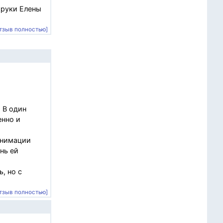
 руки Елены
тзыв полностью]
 В один
енно и
анимации
нь ей
, но с
тзыв полностью]