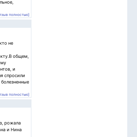
льное,
тзыв полностью]
кто не
кту.В общем,
ому
нтов, и
ня спросили
е болезненные
тзыв полностью]
з, рожала
вна и Нина