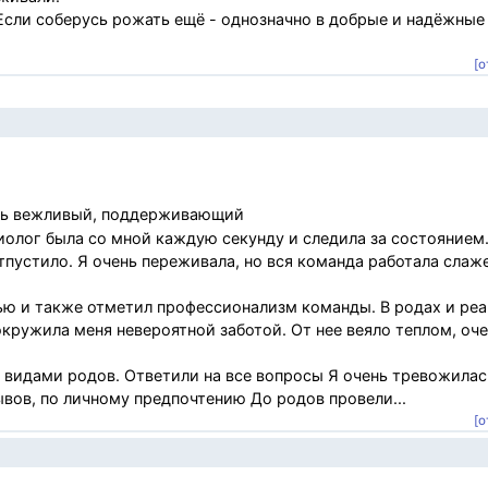
Если соберусь рожать ещё - однозначно в добрые и надёжные
[о
нь вежливый, поддерживающий
иолог была со мной каждую секунду и следила за состоянием.
тпустило. Я очень переживала, но вся команда работала слаж
рью и также отметил профессионализм команды. В родах и ре
кружила меня невероятной заботой. От нее веяло теплом, оче
с видами родов. Ответили на все вопросы Я очень тревожилась
вов, по личному предпочтению До родов провели...
[о