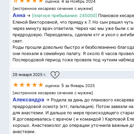
☆★★★★
4
оценка:
за Ноябрь 2024
[экстренное кесарево сечение с мужем]
Анна
→
[платное пребывание: 245000]
Плановое кесаре
Еленой Викторовной, что приеду к 7. Но сын решил чуть
через минуту врач ответила. Через час мы уже были с 
предродовую. Переоделись, сделали ктг и укол с антиби
свет.
Роды прошли довольно быстро и безболезненно благода
они поехали в семейную палату. Я около 6 часов провел
Послеродовой период тоже провела под чутким наблюде
29 января 2025 г.
4
★★★★★
5
оценка:
за Январь 2025
[экстренное кесарево сечение с мужем]
Александра
→ Родила за день до планового кесарева
предродовой осмотр (ктг, пальпация). Потом завезли 
для анастезии. И дальше по мере происходящего стара
Я договаривалась с врачом ( и командой ) Карповой Е
хорошо. Анастезиолог до операции уточнила важные дл
анастезии.