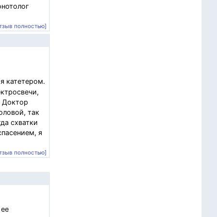
онотолог
тзыв полностью]
я катетером.
ектросвечи,
. Доктор
оловой, так
да схватки
спасением, я
тзыв полностью]
 ее