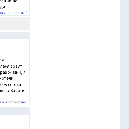
рации во
и...
тзыв полностью]
ли
 Меня зовут
раз жизни, я
 хотели
е было два
обы сообщить
тзыв полностью]