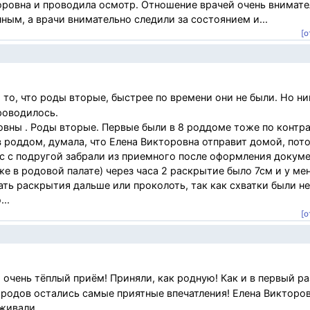
оровна и проводила осмотр. Отношение врачей очень внимате
ым, а врачи внимательно следили за состоянием и...
[о
то, что роды вторые, быстрее по времени они не были. Но ни
роводилось.
овны . Роды вторые. Первые были в 8 роддоме тоже по контра
в роддом, думала, что Елена Викторовна отправит домой, пот
ас с подругой забрали из приемного после оформления докуме
 в родовой палате) через часа 2 раскрытие было 7см и у ме
ть раскрытия дальше или проколоть, так как схватки были н
..
[о
очень тёплый приём! Приняли, как родную! Как и в первый ра
т родов остались самые приятные впечатления! Елена Викторо
живали.