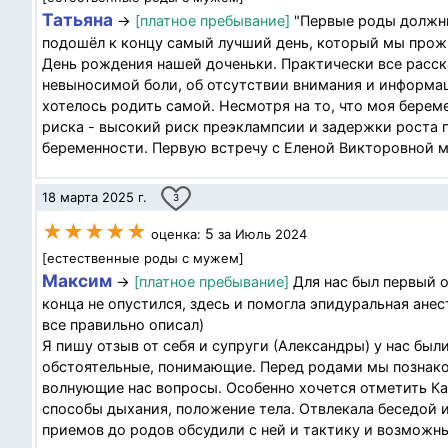
Татьяна
→
[платное пребывание]
"Первые роды должны
подошёл к концу самый лучший день, который мы прож
День рождения нашей доченьки. Практически все расск
невыносимой боли, об отсутствии внимания и информац
хотелось родить самой. Несмотря на то, что моя берем
риска - высокий риск преэклампсии и задержки роста п
беременности. Первую встречу с Еленой Викторовной мы
18 марта 2025 г.
3
★★★★★
5
оценка:
за Июль 2024
[естественные роды с мужем]
Максим
→
[платное пребывание]
Для нас был первый о
конца не опустился, здесь и помогла эпидуральная анес
все правильно описал)
Я пишу отзыв от себя и супруги (Александры) у нас бы
обстоятельные, понимающие. Перед родами мы познако
волнующие нас вопросы. Особенно хочется отметить Кар
способы дыхания, положение тела. Отвлекала беседой и
приемов до родов обсудили с ней и тактику и возможны