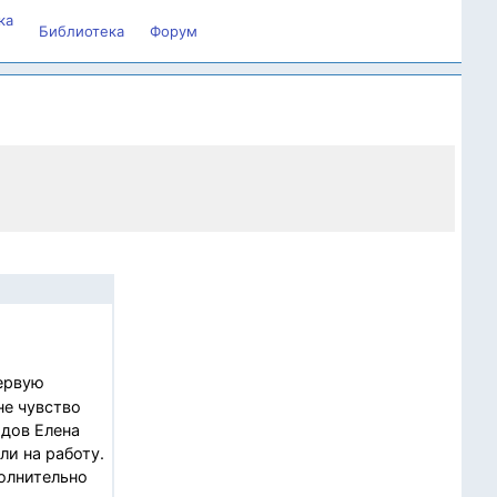
ка
Библиотека
Форум
первую
не чувство
одов Елена
и на работу.
полнительно