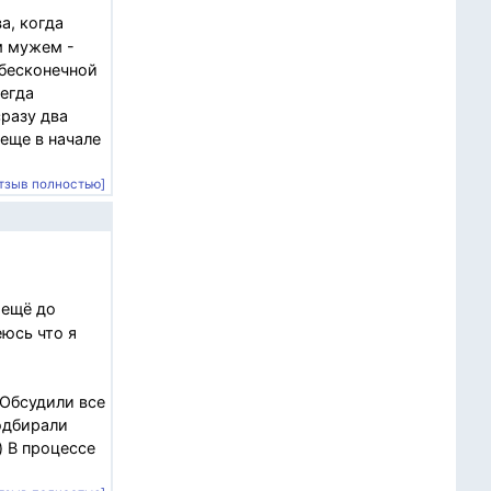
а, когда
м мужем -
 бесконечной
егда
разу два
еще в начале
тзыв полностью]
 ещё до
еюсь что я
 Обсудили все
подбирали
) В процессе