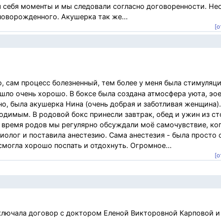
я себя моменты и мы следовали согласно договоренности. Не
новорожденного. Акушерка так же...
[о
, сам процесс болезненный, тем более у меня была стимуляци
шло очень хорошо. В боксе была создана атмосфера уюта, эо
но, была акушерка Нина (очень добрая и заботливая женщина)
ходимым. В родовой бокс принесли завтрак, обед и ужин из ст
о время родов мы регулярно обсуждали моё самочувствие, ког
иолог и поставила анестезию. Сама анестезия - была просто 
смогла хорошо поспать и отдохнуть. Огромное...
[о
лючала договор с доктором Еленой Викторовной Карповой и