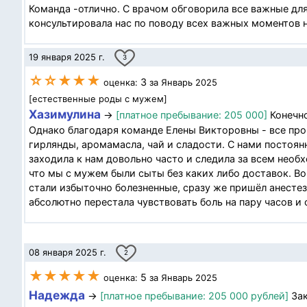
Команда -отлично. С врачом обговорила все важные дл
консультировала нас по поводу всех важных моментов 
19 января 2025 г.
3
☆☆★★★
3
оценка:
за Январь 2025
[естественные роды с мужем]
Хазимулина
→
[платное пребывание: 205 000]
Конечно
Однако благодаря команде Елены Викторовны - все про
гирлянды, аромамасла, чай и сладости. С нами постоян
заходила к нам довольно часто и следила за всем необ
что мы с мужем были сыты без каких либо доставок. В
стали избыточно болезненные, сразу же пришёл анестез
абсолютно перестала чувствовать боль на пару часов и 
08 января 2025 г.
2
★★★★★
5
оценка:
за Январь 2025
Надежда
→
[платное пребывание: 205 000 рублей]
Зак