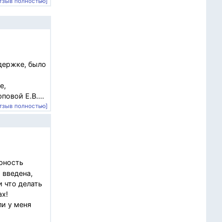
тзыв полностью]
держке, было
е,
овой Е.В....
тзыв полностью]
рность
 введена,
 что делать
ах!
ли у меня