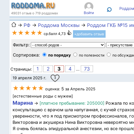
⌕
Роддом
Войти
49031 отзыв о 719 роддомах
→
РФ
→
Роддома Москвы
→
Роддом ГКБ №15 им
★★★★★
ср.балл 4,73
+добавить отзыв
Фильтр:
Сортировка:
по порядку
по полезности
по обсужда
1
2
3
4
73
Страницы:
...
19 апреля 2025 г.
3
★★★★★
5
оценка:
за Апрель 2025
[естественные роды с мужем]
Марина
→
[платное пребывание: 205000]
Рожала по ко
консультацию с врачом шла напуганная, с кучей страхо
уверенности, что я под присмотром профессионалов, г
Викторовна и акушерка Нина Викторовна невероятно мн
Я очень боялась эпидуральной анестезии, но все прошл