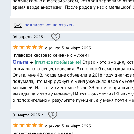
пообщалась с анестезиологом, которая терпеливо отве
время ввода анестезии. После родов у нас с малышкой б
подписаться на отзывы
09 апреля 2025 г.
12
★★★★★
5
оценка:
за Март 2025
[плановое кесарево сечение с мужем]
Ольга
→
[платное пребывание]
Страх - это эмоция, ко
социального существования. Это способ самосохранения 
Ольга, мне 43. Когда мне объявили в 2018 году диагно
подумала, что мир рухнул! У меня уже было двое сынове
малышей. На тот момент мне было 36 лет и, в принципе,
выкидыша к этому моменту! И тут - онкология! Я никогд
о положительном результате пункции, а у меня почти ме
31 марта 2025 г.
4
★★★★★
5
оценка:
за Март 2025
[естественные роды с мужем]