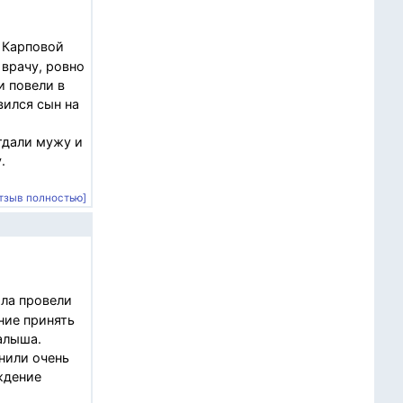
с Карповой
 врачу, ровно
и повели в
вился сын на
тдали мужу и
.
тзыв полностью]
ала провели
ние принять
алыша.
нили очень
ждение