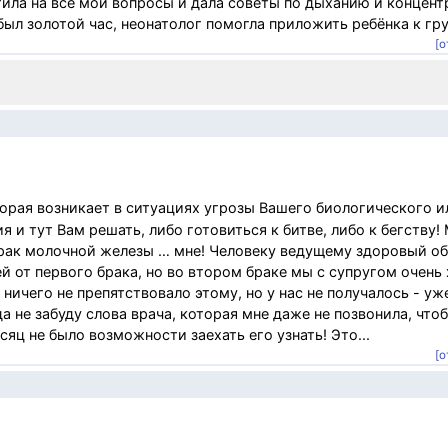
тила на все мои вопросы и дала советы по дыханию и концент
ыл золотой час, неонатолог помогла приложить ребёнка к груд
[о
торая возникает в ситуациях угрозы Вашего биологического и
и тут Вам решать, либо готовиться к битве, либо к бегству!
з рак молочной железы … мне! Человеку ведущему здоровый об
й от первого брака, но во втором браке мы с супругом очень
 ничего не препятствовало этому, но у нас не получалось - уж
а не забуду слова врача, которая мне даже не позвонила, чт
сяц не было возможности заехать его узнать! Это...
[о