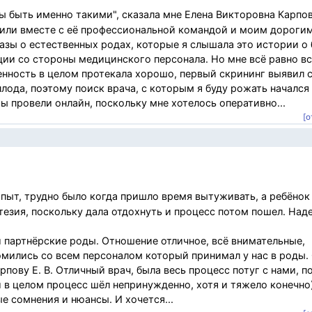
 быть именно такими", сказала мне Елена Викторовна Карпов
или вместе с её профессиональной командой и моим дороги
азы о естественных родах, которые я слышала это истории о
ии со стороны медицинского персонала. Но мне всё равно вс
енность в целом протекала хорошо, первый скрининг выявил с
лода, поэтому поиск врача, с которым я буду рожать начался 
 провели онлайн, поскольку мне хотелось оперативно...
[о
пыт, трудно было когда пришло время вытуживать, а ребёнок
тезия, поскольку дала отдохнуть и процесс потом пошел. Над
ли партнёрские роды. Отношение отличное, всё внимательные,
мились со всем персоналом который принимал у нас в роды.
пову Е. В. Отличный врач, была весь процесс потуг с нами, 
 в целом процесс шёл непринужденно, хотя и тяжело конечно
е сомнения и нюансы. И хочется...