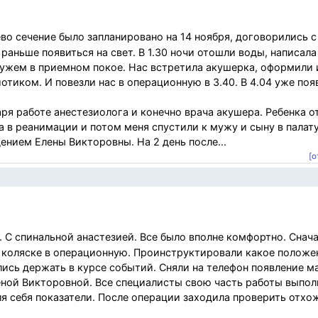
во сечение было запланировано на 14 ноября, договорились 
 раньше появиться на свет. В 1.30 ночи отошли воды, написала
мужем в приемном покое. Нас встретила акушерка, оформили 
отиком. И повезли нас в операционную в 3.40. В 4.04 уже поя
ря работе анестезиолога и конечно врача акушера. Ребенка о
а в реанимации и потом меня спустили к мужу и сыну в палату
нием Елены Викторовны. На 2 день после...
[о
. С спинальной анастезией. Все было вполне комфортно. Снач
на коляске в операционную. Проинструктировали какое положе
лись держать в курсе событий. Сняли на телефон появление м
леной Викторовной. Все специалисты свою часть работы выпол
я себя показатели. После операции заходила проверить отхо