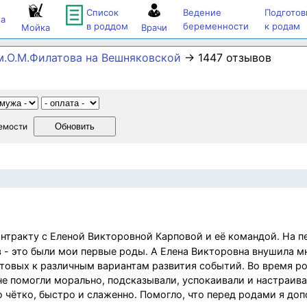
Список
Ведение
Подготов
а
в роддом
беременности
к родам
Мойка
Врачи
.О.М.Филатова на Вешняковской
→ 1447 отзывов
емости
нтракту с Еленой Викторовной Карповой и её командой. На 
в - это были мои первые роды. А Елена Викторовна внушила м
отовых к различным вариантам развития событий. Во время р
е помогли морально, подсказывали, успокаивали и настраивал
о чётко, быстро и слаженно. Помогло, что перед родами я до