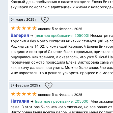
Каждый день пребывания в палате заходила Елена Викт
акушерки помогали с адаптацией к жизни с новорожденн
04 марта 2025 г.
6
★★★★★
5
оценка:
за Февраль 2025
Валерия
→
[платное пребывание: 205000]
Несмотря на 
торопил и без моего согласия никаких стимуляций не п
Родила сына 14.02) с командой Карповой Елены Виктор
я в диком восторге! Схватки были терпимые, приехала 
ощущались как треники, а оказалось, что уже 5-6см! Н
первичный осмотр проводила Елена Викторовна сама уже
как я хочу дальше поступить. Можно было спокойно жда
и не нарастали, то я решила ускорить процесс и с моего.
27 февраля 2025 г.
4
★★★★★
5
оценка:
за Февраль 2025
Наталия
→
[платное пребывание: 205000]
Мне оказали 
сама. В этот раз было немного сложнее, но все равно о
Викторовна были всегда рядом и всячески меня поддер