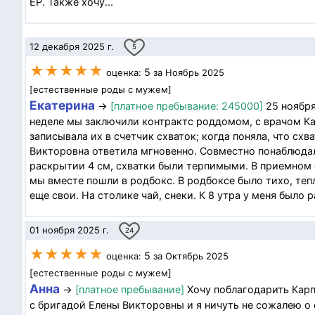
ЕР. Также хочу...
12 декабря 2025 г.
5
★★★★★
5
оценка:
за Ноябрь 2025
[естественные роды с мужем]
Екатерина
→
[платное пребывание: 245000]
25 ноября
неделе мы заключили контрактс роддомом, с врачом Ка
записывала их в счетчик схваток; когда поняла, что схв
Викторовна ответила мгновенно. Совместно понаблюдали
раскрытии 4 см, схватки были терпимыми. В приемном 
мы вместе пошли в родбокс. В родбоксе было тихо, теп
еще свои. На столике чай, снеки. К 8 утра у меня было 
01 ноября 2025 г.
24
★★★★★
5
оценка:
за Октябрь 2025
[естественные роды с мужем]
Анна
→
[платное пребывание]
Хочу поблагодарить Карп
с бригадой Елены Викторовны и я ничуть не сожалею о