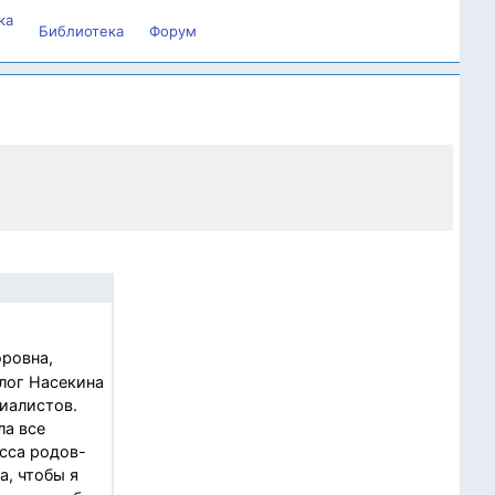
ка
Библиотека
Форум
ровна,
лог Насекина
иалистов.
ла все
сса родов-
а, чтобы я