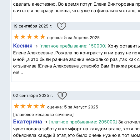
сделать анестезию. Во время потуг Елена Викторовна 
в итоге я не сразу поняла, что уже на финальном этапе,
19 сентября 2025 г.
2
★★★★★
5
оценка:
за Апрель 2025
Ксения
→
[платное пребывание: 150000]
Хочу оставить
Елене Алексеевне .Рожала по контракту и ни разу не по
мной ,а это были ранние звонки несколько раз ,так как 
отзывчива !Елена Алексеевна ,спасибо Вам!!!также ро
ее!...
02 сентября 2025 г.
5
★★★★★
5
оценка:
за Август 2025
[плановое кесарево сечение]
Екатерина
→
[платное пребывание: 205000]
Заключала
чувствовала заботу и комфорт на каждом этапе, хотя п
объясняла каждый этап,это было очень нужно в тот мом