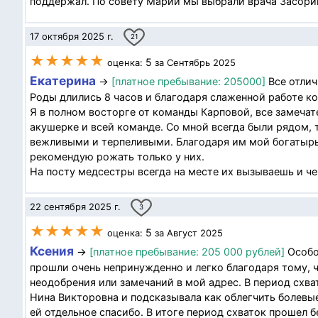
поддержал. По совету Марии мы выбрали врача Засорину
17 октября 2025 г.
21
★★★★★
5
оценка:
за Сентябрь 2025
Екатерина
→
[платное пребывание: 205000]
Все отлич
Роды длились 8 часов и благодаря слаженной работе 
Я в полном восторге от команды Карповой, все замечат
акушерке и всей команде. Со мной всегда были рядом, 
вежливыми и терпеливыми. Благодаря им мой богатырь
рекомендую рожать только у них.
На посту медсестры всегда на месте их вызываешь и чер
22 сентября 2025 г.
3
★★★★★
5
оценка:
за Август 2025
Ксения
→
[платное пребывание: 205 000 рублей]
Особо
прошли очень непринужденно и легко благодаря тому, ч
неодобрения или замечаний в мой адрес. В период схв
Нина Викторовна и подсказывала как облегчить болевые 
ей отдельное спасибо. В итоге период схваток прошел 