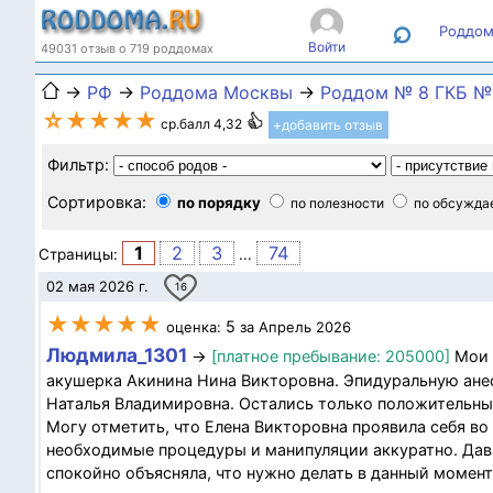
⌕
Роддом
Войти
49031 отзыв о 719 роддомах
→
РФ
→
Роддома Москвы
→
Роддом № 8 ГКБ №1
☆★★★★
ср.балл 4,32
+добавить отзыв
Фильтр:
Сортировка:
по порядку
по полезности
по обсужда
1
2
3
74
Страницы:
...
02 мая 2026 г.
16
★★★★★
5
оценка:
за Апрель 2026
Людмила_1301
→
[платное пребывание: 205000]
Мои 
акушерка Акинина Нина Викторовна. Эпидуральную ане
Наталья Владимировна. Остались только положительны
Могу отметить, что Елена Викторовна проявила себя во
необходимые процедуры и манипуляции аккуратно. Дав
спокойно объясняла, что нужно делать в данный моменты