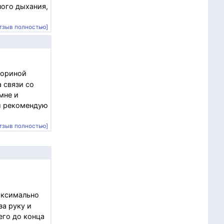
ного дыхания,
тзыв полностью]
сориной
 связи со
мне и
ши рекомендую
тзыв полностью]
аксимально
за руку и
его до конца