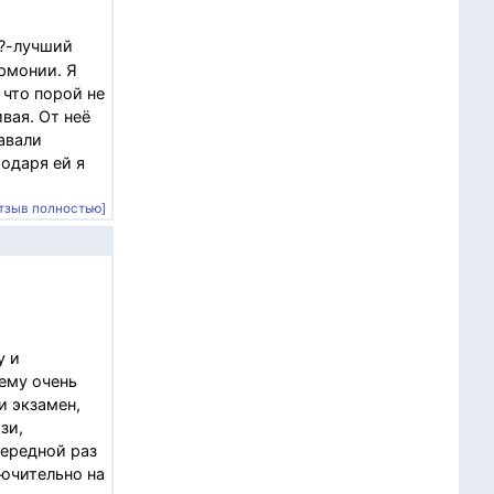
??-лучший
рмонии. Я
 что порой не
вая. От неё
давали
годаря ей я
тзыв полностью]
у и
чему очень
и экзамен,
зи,
чередной раз
лючительно на