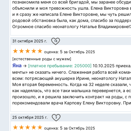
познакомила меня со всей бригадой, мы заранее обсуди
объяснили и моя тревожность ушла. Елена Викторовна в
и я сразу же написала Елене Викторовне, мы чуть решил
родовой обстановка была, как дома, спасибо за подде
Огромное спасибо неонатологу Наталье Владимировне!Э
31 октября 2025 г.
18
★★★★★
5
оценка:
за Октябрь 2025
[естественные роды с мужем]
Яна
→
[платное пребывание: 205000]
10.10.2025 приеха
мечты» не сказать ничего. Слаженная работа всей кома
всем: потрясающей акушерке Ирине, неонатологу Натал
Моя вторая беременность. Когда на 32 неделе сказали,
как надеялась, что все таки малышка перевернется, а ес
произошло, и я решила заключить контракт на роды, с 
порекомендовали врача Карпову Елену Викторовну. При
25 октября 2025 г.
3
★★★★★
5
оценка:
за Октябрь 2025