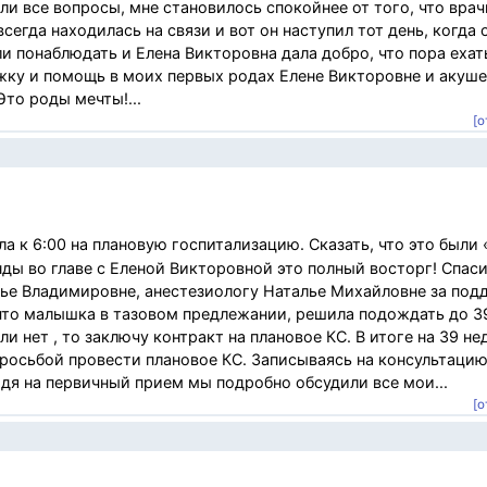
ли все вопросы, мне становилось спокойнее от того, что врач
сегда находилась на связи и вот он наступил тот день, когда
и понаблюдать и Елена Викторовна дала добро, что пора ехат
ржку и помощь в моих первых родах Елене Викторовне и акуше
то роды мечты!...
[о
ла к 6:00 на плановую госпитализацию. Сказать, что это были
нды во главе с Еленой Викторовной это полный восторг! Спас
ье Владимировне, анестезиологу Наталье Михайловне за под
 что малышка в тазовом предлежании, решила подождать до 39
ли нет , то заключу контракт на плановое КС. В итоге на 39 не
просьбой провести плановое КС. Записываясь на консультаци
дя на первичный прием мы подробно обсудили все мои...
[о