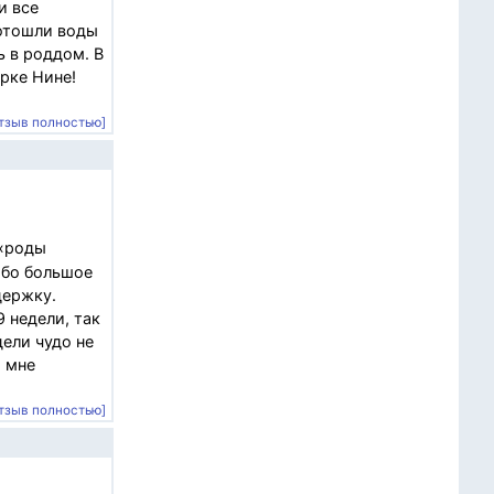
и все
 отошли воды
ь в роддом. В
рке Нине!
тзыв полностью]
 «роды
ибо большое
держку.
 недели, так
дели чудо не
ю мне
тзыв полностью]