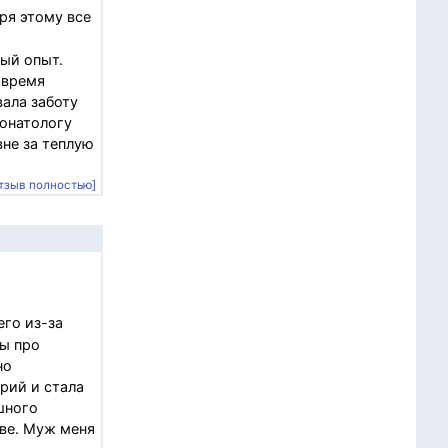
ря этому все
вый опыт.
 время
вала заботу
еонатологу
вне за теплую
тзыв полностью]
го из-за
вы про
но
орий и стала
шного
тве. Муж меня