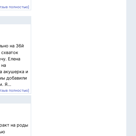
тзыв полностью]
льно на 36й
 схваток
ачу. Елена
 на
а акушерка и
 мы добавили
 Я...
тзыв полностью]
ракт на роды
тью