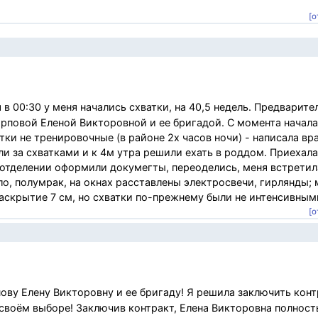
[о
 в 00:30 у меня начались схватки, на 40,5 недель. Предварите
рповой Еленой Викторовной и ее бригадой. С момента начала
атки не тренировочные (в районе 2х часов ночи) - написала вр
 за схватками и к 4м утра решили ехать в роддом. Приехала
отделении оформили докумегты, переоделись, меня встретил
ло, полумрак, на окнах расставлены электросвечи, гирлянды;
раскрытие 7 см, но схватки по-прежнему были не интенсивными.
[о
ову Елену Викторовну и ее бригаду! Я решила заключить конт
 своём выборе! Заключив контракт, Елена Викторовна полнос