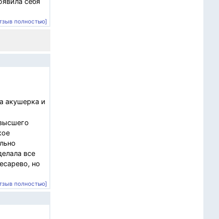
оявила себя
тзыв полностью]
а акушерка и
 высшего
кое
ельно
делала все
есарево, но
тзыв полностью]