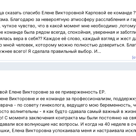
ца сказать спасибо Елене Викторовной Карповой ее команде 
изма. Благодарю за невероятную атмосферу расслабления и га
а, чуткое чувство, что в какой момент мне необходимо ,потому
ее команде была рядом всегда, спокойная, уверенная и заботли
лялась вера в себя?? Каждое её слово, каждый взгляд и жест 
 со мной человек, которому можно полностью довериться. Бла
жнее всего! Я сделала правильный выбор. И...
[о
ой Елене Викторовне за ее приверженность ЕР.
ене Викторовне и ее команде за профессионализм, поддержк
 врача - по совету гинеколога, ведущего мою беременность, 
осто волнительны - я как будто сдавала самый важный в жизн
! С момента заключения контракта мы были постоянно на свя
давали все волнующие нас вопросы. И когда на 40 неделе в о
шки, Елена Викторовна успокаивала меня и настраивала иск