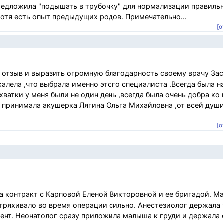
предложила "подышать в трубочку" для нормализации правиль
 хотя есть опыт предыдущих родов. Примечательно...
[о
 отзыв и выразить огромную благодарность своему врачу За
жалела ,что выбрала именно этого специалиста .Всегда была на
схватки у меня были не один день ,всегда была очень добра ко 
ды принимала акушерка Лягина Ольга Михайловна ,от всей ду
[о
 контракт с Карповой Еленой Викторовной и ее бригадой. М
отряхивало во время операции сильно. Анестезиолог держала 
ент. Неонатолог сразу приложила малыша к груди и держала 