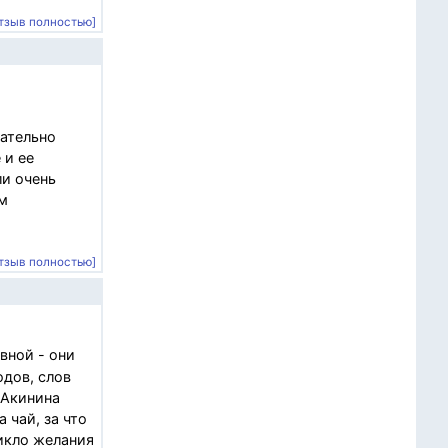
тзыв полностью]
чательно
 и ее
ли очень
ем
тзыв полностью]
вной - они
одов, слов
 Акинина
 чай, за что
никло желания