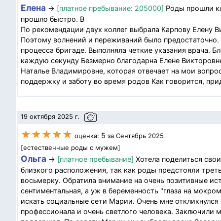
Елена
→
[платное пребывание: 205000]
Роды прошли кла
прошло быстро. В
По рекомендации двух коллег выбрала Карпову Елену В
Поэтому волнений и переживаний было предостаточно. 
процесса бригаде. Выполняла четкие указания врача. Б
каждую секунду Безмерно благодарна Елене Викторовне
Наталье Владимировне, которая отвечает на мои вопрос
поддержку и заботу во время родов Как говорится, прид
19 октября 2025 г.
★★★★★
5
оценка:
за Сентябрь 2025
[естественные роды с мужем]
Ольга
→
[платное пребывание]
Хотела поделиться свои
близкого расположения, так как роды предстояли треть
восьмерку. Обратила внимание на очень позитивные ис
сентиментальная, а уж в беременность "глаза на мокром
искать социальные сети Марии. Очень мне откликнулся
профессионала и очень светлого человека. Заключили м