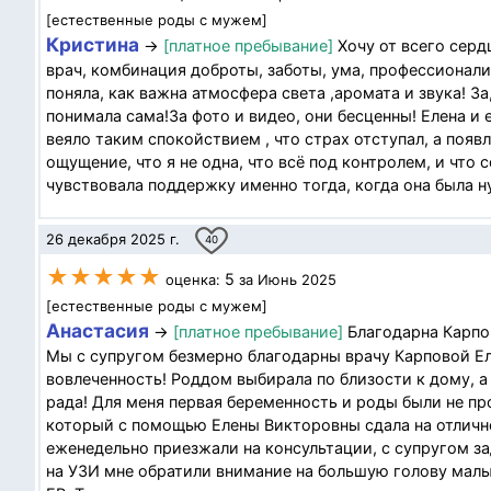
[естественные роды с мужем]
Кристина
→
[платное пребывание]
Хочу от всего серд
врач, комбинация доброты, заботы, ума, профессионал
поняла, как важна атмосфера света ,аромата и звука! З
понимала сама!За фото и видео, они бесценны! Елена и 
веяло таким спокойствием , что страх отступал, а появ
ощущение, что я не одна, что всё под контролем, и что
чувствовала поддержку именно тогда, когда она была ну
26 декабря 2025 г.
40
★★★★★
5
оценка:
за Июнь 2025
[естественные роды с мужем]
Анастасия
→
[платное пребывание]
Благодарна Карпов
Мы с супругом безмерно благодарны врачу Карповой Ел
вовлеченность! Роддом выбирала по близости к дому, а
рада! Для меня первая беременность и роды были не пр
который с помощью Елены Викторовны сдала на отлично
еженедельно приезжали на консультации, с супругом за
на УЗИ мне обратили внимание на большую голову малы