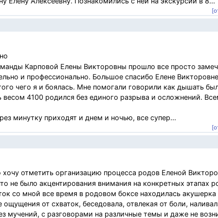
 Елену Алексеевну. Познакомились с ней на экскурсии в 8...
[о
но
команды Карповой Елены Викторовны прошло все просто заме
ельно и профессионально. Большое спасибо Елене Викторовне
того чего я и боялась. Мне помогали говорили как дышать бы
 весом 4100 родился без единого разрыва и осложнений. Вс
ез минутку приходят и днем и ночью, все супер...
[о
 хочу отметить организацию процесса родов Еленой Викторо
то не было акцентирования внимания на конкретных этапах р
аток со мной все время в родовом боксе находилась акушерка
ощущения от схваток, беседовала, отвлекая от боли, наливала
без мучений, с разговорами на различные темы и даже не воз