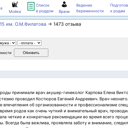
Список
Ведение
Подготов
а
в роддом
беременности
к родам
Мойка
Врачи
5 им. О.М.Филатова
→ 1473 отзыва
емости
роды принимали врач акушер-гинеколог Карпова Елена Викто
стезию проводил Костюров Евгений Андреевич. Врач-неонато
е впечатления об организованности и профессионализме спец
 время родов как очень чуткий и внимательный врач, проводи
ала четкие и конкретные рекомендации во время всего проце
. Всегда была вежлива, проявляла заботу и внимание, следил