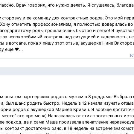
ссно. Врач говорил, что нужно делать. Я слушалась, благода
икторовну и ее команду для контрактных родов. Это мой пер
Хочу отметить профессионализм, я полностью доверилась во
лагодаря этому роды прошли очень быстро и легко! Я чувство
 за непоколебимый контроль над ситуацией и надежность, н
ы в вотсапе, пока я пишу этот отзыв, акушерке Нине Викторо
у еще ♥️...
[о
м опытом партнерских родов с мужем в 8 роддоме. Выбрала е
и, был шанс родить быстро. Недель в 12 начала изучать отзы
тории родов с акушеркой Марией Кривич. Я вообще достаточ
 месте" это про меня) Наплакалась от этих трогательных ист
 ее подход, да и сама Маша произвела впечатление неравноду
ы контракт достаточно рано, в 18 недель на встрече знакомс