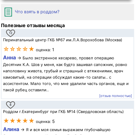
Что взять в роддом?
Полезные отзывы месяца
12
Перинатальный центр ГКБ №67 им.Л.А.Ворохобова (Москва)
☆☆☆☆★
1
оценка:
Анна
→
Было экстренное кесарево, провел операцию
Десятник К.А. Шов у меня, как будто зашивал сапожник, ровно
наполовину живота, грубый и страшный с втяжениями, врач
хамовитый, на операции обсуждал какие-то салаты.. с
ассистентом. Мало того, что мне удалили часть органов, еще и
такой рубец оставили..
[отзыв полностью]
6
Роддом г.Екатеринбург при ГКБ №14 (Свердловская область)
★★★★★
5
оценка:
Алина
→
Я и вся моя семья выражаем глубочайшую