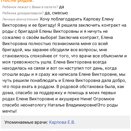
После родов:
да
Ребенок лежал с Вами в палате?
да, смесью
Ребенка докармливали?
Хочу поблагодарить Карпову Елену
Личные впечатления:
Викторовну и ее бригаду! Я решила заключить контракт на
роды с бригадой Елены Викторовны и я ничуть не
сожалею о своём выборе! Заключив контракт, Елена
Викторовна полностью познакомила меня со всей
бригадой, мы заранее обсудили все вопросы, мне
становилось спокойнее от того, что врачи все объяснили и
моя тревожность ушла. Елена Викторовна всегда
находилась на связи и вот он наступил тот день, когда
отошли воды и я сразу же написала Елене Викторовне, мы
чуть решили понаблюдать и Елена Викторовна дала добро,
что пора ехать в роддом. В родовой обстановка была, как
дома, спасибо за поддержку и помощь в моих первых
родах Елене Викторовне и акушерке Нине! Огромное
спасибо неонатологу Наталье Владимировне!Это роды
мечты!
Упоминаемые врачи:
Карпова Е.В.