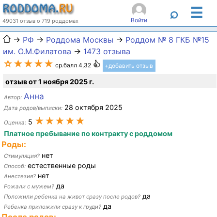
☰
⌕
Войти
49031 отзыв о 719 роддомах
→
РФ
→
Роддома Москвы
→
Роддом № 8 ГКБ №15
им. О.М.Филатова
→
1473 отзыва
☆★★★★
ср.балл 4,32
+добавить отзыв
отзыв от 1 ноября 2025 г.
Анна
Автор:
28 октября 2025
Дата родов/выписки:
★★★★★
5
Оценка:
Платное пребывание по контракту с роддомом
Роды:
нет
Стимуляция?
естественные роды
Способ:
нет
Анестезия?
да
Рожали с мужем?
да
Положили ребенка на живот сразу после родов?
да
Ребенка приложили сразу к груди?