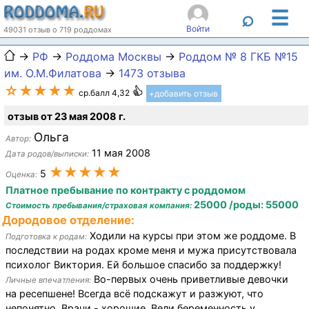
☰
⌕
Войти
49031 отзыв о 719 роддомах
→
РФ
→
Роддома Москвы
→
Роддом № 8 ГКБ №15
им. О.М.Филатова
→
1473 отзыва
☆★★★★
ср.балл 4,32
+добавить отзыв
отзыв от 23 мая 2008 г.
Ольга
Автор:
11 мая 2008
Дата родов/выписки:
★★★★★
5
Оценка:
Платное пребывание по контракту с роддомом
25000 /роды: 55000
Стоимость пребывания/страховая компания:
Дородовое отделение:
Ходили на курсы при этом же роддоме. В
Подготовка к родам:
последствии на родах кроме меня и мужа присутствовала
психолог Виктория. Ей большое спасибо за поддержку!
Во-первых очень приветливые девочки
Личные впечатления:
на ресепшене! Всегда всё подскажут и разжуют, что
непонятно. Врачи - хорошие. Вели беременность у