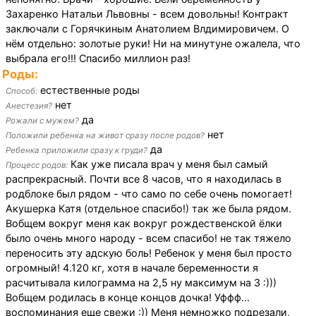
Захаренко Натальи Львовны - всем довольны! Контракт
заключали с Горячкиным Анатолием Влдимировичем. О
нём отдельно: золотые руки! Ни на минутуне ожалела, что
выбрала его!!! Спасибо миллион раз!
Роды:
естественные роды
Способ:
нет
Анестезия?
да
Рожали с мужем?
нет
Положили ребенка на живот сразу после родов?
да
Ребенка приложили сразу к груди?
Как уже писала врач у меня был самый
Процесс родов:
распрекрасный. Почти все 8 часов, что я находилась в
родблоке был рядом - что само по себе очень помогает!
Акушерка Катя (отдельное спасибо!) так же была рядом.
Вобщем вокруг меня как вокруг рождественской ёлки
было очень много народу - всем спасибо! не так тяжело
переносить эту адскую боль! Ребенок у меня был просто
огромный! 4.120 кг, хотя в начале беременности я
расчитывала килограмма на 2,5 ну максимум на 3 :)))
Вобщем родилась в конце концов дочка! Уффф...
воспоминания еще свежи :)) Меня немножко подрезали,