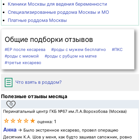
Клиники Москвы для ведения беременности
Специализированные роддома Москвы и МО
Платные роддома Москвы
Общие подборки отзывов
#ЕР после кесарева
#роды с мужем бесплатно
#ПКС
#роды с миомой
#роды с рубцом на матке
#третье кесарево
Что взять в роддом?
Полезные отзывы месяца
12
Перинатальный центр ГКБ №67 им.Л.А.Ворохобова (Москва)
☆☆☆☆★
1
оценка:
Анна
→
Было экстренное кесарево, провел операцию
Десятник К.А. Шов у меня, как будто зашивал сапожник, ровно