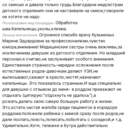
со смесью и давала только грудь.Благодарна медсестрам
детского отделения-они не настаивали на смеси,говорили
не хотите-не надо.
Обработка
Послеродовые мед.процедуры:
шва.Капельницы,уколы,клизма.
Огромное спасибо врачу Кузьминых
Личные впечатления:
Марине Эдуардовне за профессионализм,чувство
юмора,внимание! Медицинские сестры очень вежливы,за
исключением девушек из детского отделения. Но младший
персонал,я считаю,не заслуживает особого внимания.
Единственная странность-нередки осложнения после
естественных родов-девочкам делают УЗИ,не
выписывают,сажают в кресло,чистят,назначают
капельницы. Это показалось странным.И еще специально
для девушки с отзывом до меня- в роддом приезжают не
отдыхать (цитирую:"отдохнуть не удалось"),а
рожать,делать свою самую большую работу в жизни.
Это,кстати,частая жалоба среди пациенток в коридоре
роддома:положили ребенка с мамой сразу после родов,не
дали поспать,поесть,пописать,поболтать с соседкой,и т.д.
Удивительно.Хотя, тележки в 6утра действительно