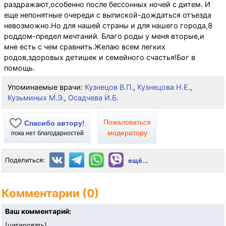
раздражают,особенно после бессонных ночей с дитем. И
еще непонятные очереди с выпиской-дождаться отъезда
невозможно.Но для нашей страны и для нашего города,8
роддом-предел мечтаний. Благо роды у меня вторые,и
мне есть с чем сравнить.Желаю всем легких
родов,здоровых детишек и семейного счастья!Бог в
помощь.
Упоминаемые врачи:
Кузнецов В.П.
,
Кузнецова Н.Е.
,
Кузьминых М.Э.
,
Осадчева И.Б.
Пожаловаться
Спасибо автору!
модератору
пока нет благодарностей
Поделиться:
ещё...
Комментарии (0)
Ваш комментарий:
[
цитировать
]