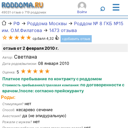
☰
⌕
Войти
49031 отзыв о 719 роддомах
→
РФ
→
Роддома Москвы
→
Роддом № 8 ГКБ №15
им. О.М.Филатова
→
1473 отзыва
☆★★★★
ср.балл 4,32
+добавить отзыв
отзыв от 2 февраля 2010 г.
Светлана
Автор:
08 января 2010
Дата родов/выписки:
★★★★★
5
Оценка:
Платное пребывание по контракту с роддомом
по договоренности с
Стоимость пребывания/страховая компания:
врачом /после: согласно прейскуранту
Роды:
нет
Стимуляция?
кесарево сечение
Способ:
да (не эпидуральную)
Анестезия?
нет
Рожали с мужем?
нет