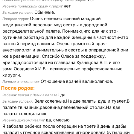
Положили ребенка на живот сразу после родов?
нет
Ребенка приложили сразу к груди?
Обычные.
Бытовые условия:
Очень невежественный младший
Процесс родов:
медицинский персонал:мед сестры в дородовой
распределительной палате. Понимаю,что для них это-
рутинная работа,но для каждой женщины в частности-это
важный период в жизни. Очень грамотный врач-
анестезиолог и внимательные сестры в операционной,они
же в реанимации. Спасибо Олесе за поддержку.
Бригада,сосотоящая из главврача Кузнецова В.П. и его
зама Осадчевой И.Б.- великолепные профессиональные
хирурги.
Отношение врачей великолепное.
Личные впечатления:
После родов:
да
Ребенок лежал с Вами в палате?
Великолепные.На две палаты душ и туалет.В
Бытовые условия:
палате тв,чайник,раковина,пеленельный столик.На две
палаты холодильник.
да, смесью
Ребенка докармливали?
Я забрала ребенка после операции на третий день,и дабы
наладить грудное вскармливание игнорировала бутылочки