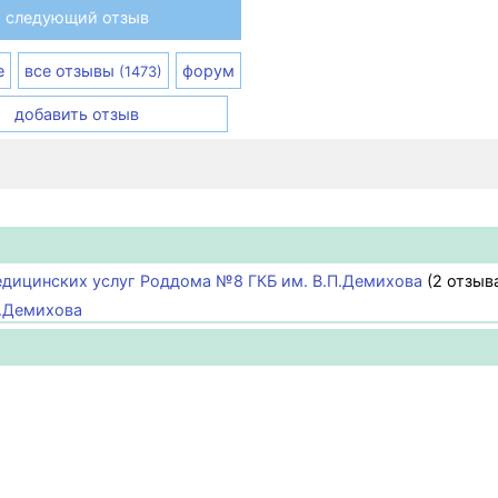
следующий отзыв
е
все отзывы
форум
(1473)
добавить отзыв
едицинских услуг Роддома №8 ГКБ им. В.П.Демихова
(2 отзыв
П.Демихова