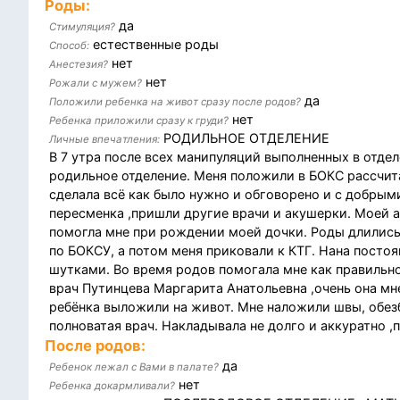
Роды:
да
Стимуляция?
естественные роды
Способ:
нет
Анестезия?
нет
Рожали с мужем?
да
Положили ребенка на живот сразу после родов?
нет
Ребенка приложили сразу к груди?
РОДИЛЬНОЕ ОТДЕЛЕНИЕ
Личные впечатления:
В 7 утра после всех манипуляций выполненных в отде
родильное отделение. Меня положили в БОКС рассчита
сделала всё как было нужно и обговорено и с добрым
пересменка ,пришли другие врачи и акушерки. Моей а
помогла мне при рождении моей дочки. Роды длились в
по БОКСУ, а потом меня приковали к КТГ. Нана постоя
шутками. Во время родов помогала мне как правильн
врач Путинцева Маргарита Анатольевна ,очень она мне
ребёнка выложили на живот. Мне наложили швы, обез
полноватая врач. Накладывала не долго и аккуратно ,
После родов:
да
Ребенок лежал с Вами в палате?
нет
Ребенка докармливали?