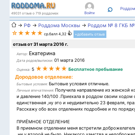
⌕
Роддом
Войти
49031 отзыв о 719 роддомах
→
РФ
→
Роддома Москвы
→
Роддом № 8 ГКБ №1
☆★★★★
ср.балл 4,32
+добавить отзыв
отзыв от 31 марта 2016 г.
Екатерина
Автор:
01 марта 2016
Дата родов/выписки:
★★★★★
5
Бесплатное пребывание
Оценка:
Дородовое отделение:
Бытовые условия отличные.
Бытовые условия:
Получила направление из женской ко
Личные впечатления:
и давление 140/100 .Приехала в роддом своим ходом 
единственная ,ну это и неудивительно 23 февраля, пра
Расскажу обо всех отделениях подробнее и по порядку
ПРИЁМНОЕ ОТДЕЛЕНИЕ
В приемном отделении меня встретили доброжелатель
,ни у второй не было. Никакого хамства и недоброжел