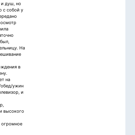
 и душ, но
о с собой у
передано
 осмотр
вила
аточно
был,
ельницу. На
звешивание
ождения в
ену.
ет на
к/обед/ужин
елевизор, и
р,
 и высокого
й огромное