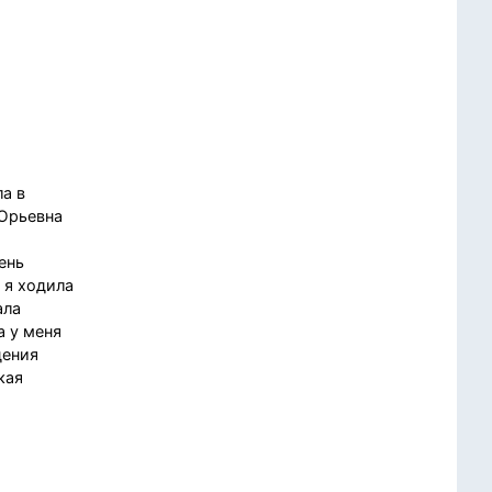
а в
 Юрьевна
ень
 я ходила
ала
а у меня
дения
кая