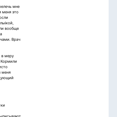
релечь мне
я меня это
осли
лыiкой,
сли вообще
на
чами. Врач
 в меру
. Кормили
исто
я меня
едующий
тки
выписывают,