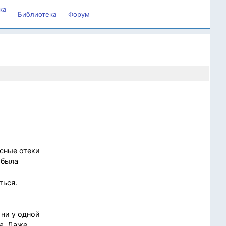
ка
Библиотека
Форум
асные отеки
 была
ться.
ни у одной
а. Даже,