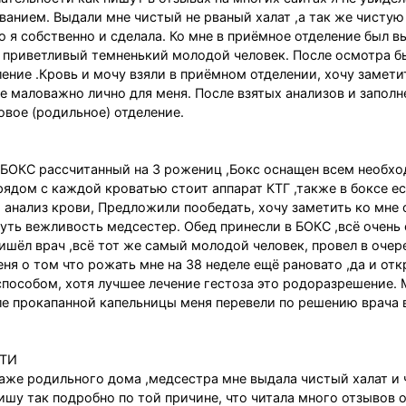
ванием. Выдали мне чистый не рваный халат ,а так же чистую
 я собственно и сделала. Ко мне в приёмное отделение был в
о приветливый темненький молодой человек. После осмотра б
ение .Кровь и мочу взяли в приёмном отделении, хочу замети
не маловажно лично для меня. После взятых анализов и запол
вое (родильное) отделение.
 БОКС рассчитанный на 3 рожениц ,Бокс оснащен всем необх
ядом с каждой кроватью стоит аппарат КТГ ,также в боксе ес
и анализ крови, Предложили пообедать, хочу заметить ко мне
кнуть вежливость медсестер. Обед принесли в БОКС ,всё очень
ишёл врач ,всё тот же самый молодой человек, провел в очер
ня о том что рожать мне на 38 неделе ещё рановато ,да и отк
способом, хотя лучшее лечение гестоза это родоразрешение. 
сле прокапанной капельницы меня перевели по решению врача 
ТИ
таже родильного дома ,медсестра мне выдала чистый халат и
Пишу так подробно по той причине, что читала много отзывов 