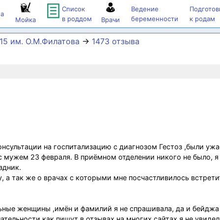
Список
Ведение
Подготов
а
в роддом
беременности
к родам
Мойка
Врачи
5 им. О.М.Филатова
→
1473 отзыва
нсультации на госпитализацию с диагнозом Гестоз ,были уж
с мужем 23 февраля. В приёмном отделении никого не было, я
здник.
, а так же о врачах с которыми мне посчастливилось встрети
ные женщины ,имён и фамилий я не спрашивала, да и бейджа 
ательности как пишут в отзывах на многих сайтах я не увидел