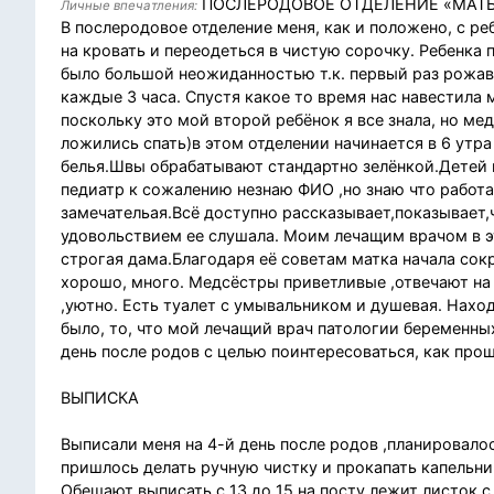
ПОСЛЕРОДОВОЕ ОТДЕЛЕНИЕ «МАТЬ
Личные впечатления:
В послеродовое отделение меня, как и положено, с ре
на кровать и переодеться в чистую сорочку. Ребенка 
было большой неожиданностью т.к. первый раз рожав 
каждые 3 часа. Спустя какое то время нас навестила 
поскольку это мой второй ребёнок я все знала, но ме
ложились спать)в этом отделении начинается в 6 утр
белья.Швы обрабатывают стандартно зелёнкой.Детей н
педиатр к сожалению незнаю ФИО ,но знаю что работа
замечательая.Всё доступно рассказывает,показывает,ч
удовольствием ее слушала. Моим лечащим врачом в э
строгая дама.Благодаря её советам матка начала со
хорошо, много. Медсёстры приветливые ,отвечают на в
,уютно. Есть туалет с умывальником и душевая. Нах
было, то, что мой лечащий врач патологии беременн
день после родов с целью поинтересоваться, как прош
ВЫПИСКА
Выписали меня на 4-й день после родов ,планировалос
пришлось делать ручную чистку и прокапать капельн
Обещают выписать с 13 до 15,на посту лежит листок 