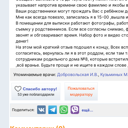
указывает напротив времени свою фамилию и якобы в 
Ваши родственники могут прождать Вас с ребёнком д
Мне как всегда повезло, записалась я в 15-00 ,вышла и
В помещении для выписки работают фотографы, работ
съемку у родственников. Если все согласны снимаю, 
звонят и обговаривают время. Набор фото и видео ст
денег!
На этом мой краткий отзыв подошел к концу, Всех всп
согласитесь, вернулась ли я в этот роддом, если там 
сотрудникам родильного дома №8, которые встретили
,всё вранье. Будьте проще и не ищите в каждом слове
Упоминаемые врачи:
Добровольская И.В.
,
Кузьминых М.
Пожаловаться
Спасибо автору!
модератору
53
уже поблагодарили
Поделиться:
ещё...