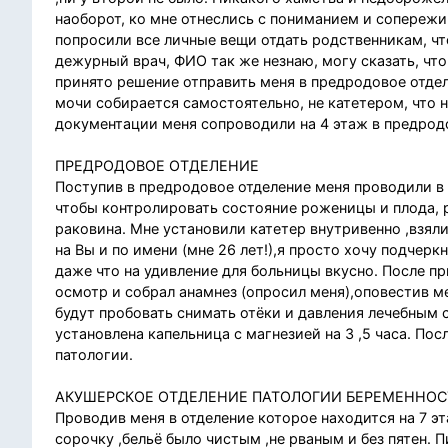
наоборот, ко мне отнеслись с пониманием и сопережи
попросили все личные вещи отдать родственникам, что
дежурный врач, ФИО так же незнаю, могу сказать, чт
принято решение отправить меня в предродовое отдел
мочи собирается самостоятельно, не катетером, что 
документации меня сопроводили на 4 этаж в предродо
ПРЕДРОДОВОЕ ОТДЕЛЕНИЕ
Поступив в предродовое отделение меня проводили в
чтобы контролировать состояние роженицы и плода, р
раковина. Мне установили катетер внутривенно ,взял
на Вы и по имени (мне 26 лет!),я просто хочу подчер
даже что на удивление для больницы вкусно. После пр
осмотр и собрал анамнез (опросил меня),оповестив ме
будут пробовать снимать отёки и давления лечебным 
установлена капельница с магнезией на 3 ,5 часа. По
патологии.
АКУШЕРСКОЕ ОТДЕЛЕНИЕ ПАТОЛОГИИ БЕРЕМЕННОС
Проводив меня в отделение которое находится на 7 э
сорочку ,бельё было чистым ,не рваным и без пятен. 