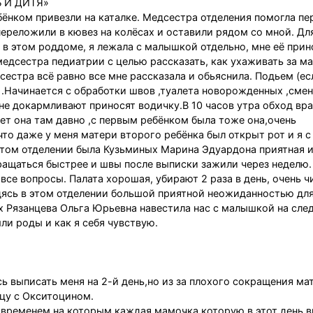
 И ДИТЯ»
бёнком привезли на каталке. Медсестра отделения помогла пе
переложили в кювез на колёсах и оставили рядом со мной. Дл
в этом роддоме, я лежала с малышкой отдельно, мне её прин
медсестра педиатрии с целью рассказать, как ухаживать за ма
дсестра всё равно все мне рассказала и обьяснила. Подьем (е
а .Начинается с обработки швов ,туалета новорожденных ,сме
е докармливают приносят водичку.В 10 часов утра обход вра
ет она там давно ,с первым ребёнком была тоже она,очень
то даже у меня матери второго ребёнка был открыт рот и я с
том отделении была Кузьминых Марина Эдуардона приятная и
кращаться быстрее и швы после выписки зажили через неделю
се вопросы. Палата хорошая, убирают 2 раза в день, очень ч
одясь в этом отделении большой приятной неожиданностью дл
ых Рязанцева Ольга Юрьевна навестила нас с малышкой на сл
ли роды и как я себя чувствую.
ь выписать меня на 2-й день,но из за плохого сокращения ма
ицу с Окситоцином.
с временем на которым каждая мамочка которую в этот день 