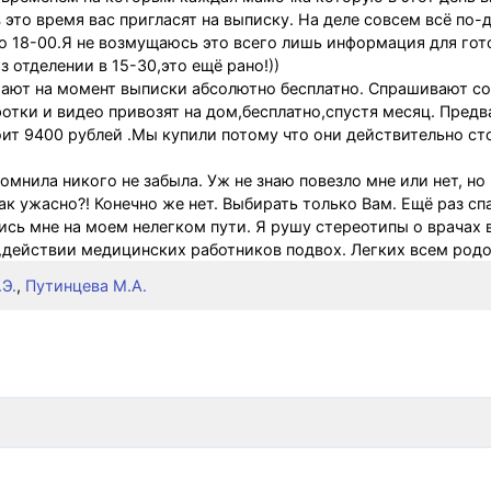
это время вас пригласят на выписку. На деле совсем всё по-
о 18-00.Я не возмущаюсь это всего лишь информация для гот
з отделении в 15-30,это ещё рано!))
ают на момент выписки абсолютно бесплатно. Спрашивают сог
фотки и видео привозят на дом,бесплатно,спустя месяц. Пред
оит 9400 рублей .Мы купили потому что они действительно ст
омнила никого не забыла. Уж не знаю повезло мне или нет, но
так ужасно?! Конечно же нет. Выбирать только Вам. Ещё раз с
сь мне на моем нелегком пути. Я рушу стереотипы о врачах 
 ,действии медицинских работников подвох. Легких всем родо
Э.
,
Путинцева М.А.