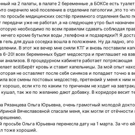
ный на 2 палаты, в палате 2 беременные ,в БОКСе есть туалет
что омрачило моё поселение в отделение патологии ,это то чт
сё по просьбе медицинских сестёр приемного отделения было 
т передачи уже не работал ,а на следующее утро был назначен
, которую необходимо по всем правилам сдавать соблюдая пра
о ничего кроме бутылки воды ,телефона и подзарядки?! Я дост
гель для душа соседка вошла в положение. Ну да ладно, это 
лении. В этот же вечер мне сняли КТГ и вновь поставили кап
 в 6-20! всех беременных будит медсестра и приглашает на в
ачи анализов. В процедурном кабинете работает потрясающая
елает всё)Берёт кровь и ставит капельницы. За мой опыт нах
оторая не оставляет после себя синяков и попадает точно в в
ила все смены постовых медсестер, претензий у меня к ним н
т хорошо, если кто по каким то причинам не ходит на завтра
 кушал, так же по желанию дают добавку. В коридоре весит т
а Рязанцева Ольга Юрьевна, очень грамотный молодой докто
риной Вячеславовной спасали меня, как могли от отёчности
азрешению.
й просьбе Ольга Юрьевна перенесла дату на 1 марта. За что е
ал тоже хороший.