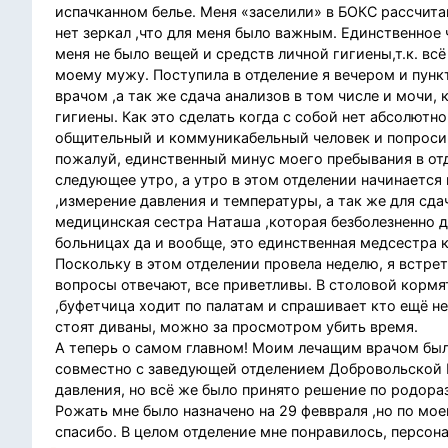
испачканном белье. Меня «заселили» в БОКС рассчитан
нет зеркал ,что для меня было важным. Единственное 
меня не было вещей и средств личной гигиены,т.к. в
моему мужу. Поступила в отделение я вечером и пунк
врачом ,а так же сдача анализов в том числе и мочи
гигиены. Как это сделать когда с собой нет абсолютн
общительный и коммуникабельный человек и попросив 
пожалуй, единственный минус моего пребывания в отде
следующее утро, а утро в этом отделении начинается
,измерение давления и температуры, а так же для сд
медицинская сестра Наташа ,которая безболезненно д
больницах да и вообще, это единственная медсестра к
Поскольку в этом отделении провела неделю, я встрет
вопросы отвечают, все приветливы. В столовой кормя
,буфетчица ходит по палатам и спрашивает кто ещё не
стоят диваны, можно за просмотром убить время.
А теперь о самом главном! Моим лечащим врачом был
совместно с заведующей отделением Добровольской И
давления, но всё же было принято решение по родор
Рожать мне было назначено на 29 феввраля ,но по мое
спасибо. В целом отделение мне понравилось, персон