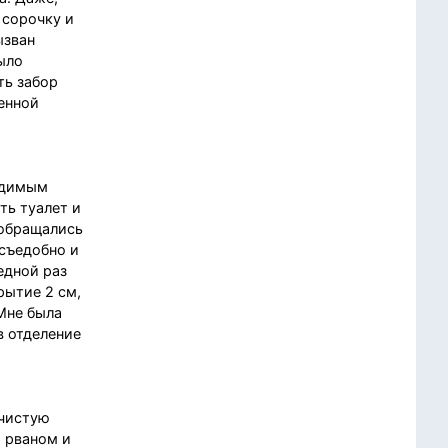
 сорочку и
ызван
ыло
ть забор
ненной
одимым
ть туалет и
 обращались
 съедобно и
едной раз
рытие 2 см,
Мне была
в отделение
 чистую
о рваном и