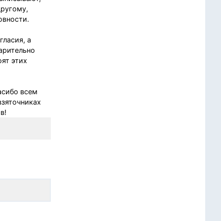
другому,
овности.
ласия, а
варительно
оят этих
пасибо всем
взяточниках
в!