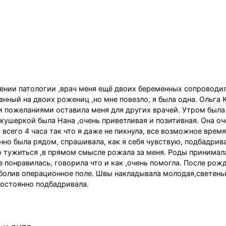
лении патологии ,врач меня ещё двоих беременных сопроводил
нный на двоих рожениц ,но мне повезло, я была одна. Ольга
и пожеланиями оставила меня для других врачей. Утром была
кушеркой была Нана ,очень приветливая и позитивная. Она оч
сего 4 часа так что я даже не пикнула, все возможное время
нно была рядом, спрашивала, как я себя чувствую, подбадрив
о тужиться ,в прямом смысле рожала за меня. Роды принимал
 понравилась, говорила что и как ,очень помогла. После рож
болив операционное поле. Швы накладывала молодая,светень
постоянно подбадривала.