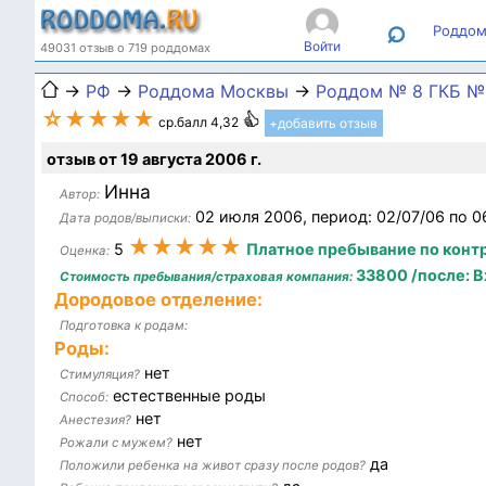
⌕
Роддом
Войти
49031 отзыв о 719 роддомах
→
РФ
→
Роддома Москвы
→
Роддом № 8 ГКБ №1
☆★★★★
ср.балл 4,32
+добавить отзыв
отзыв от 19 августа 2006 г.
Инна
Автор:
02 июля 2006, период: 02/07/06 по 0
Дата родов/выписки:
★★★★★
5
Платное пребывание по конт
Оценка:
33800 /после: В
Стоимость пребывания/страховая компания:
Дородовое отделение:
Подготовка к родам:
Роды:
нет
Стимуляция?
естественные роды
Способ:
нет
Анестезия?
нет
Рожали с мужем?
да
Положили ребенка на живот сразу после родов?