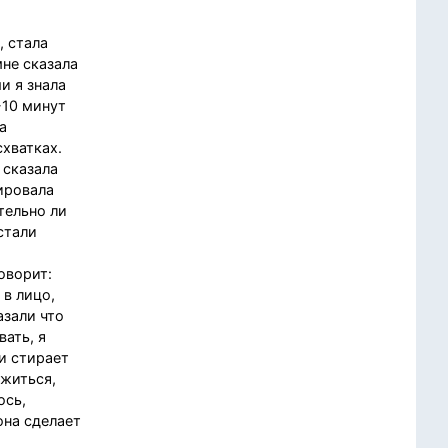
, стала
мне сказала
и я знала
-10 минут
а
схватках.
 сказала
сировала
тельно ли
стали
оворит:
 в лицо,
азали что
вать, я
и стирает
ужиться,
ось,
она сделает