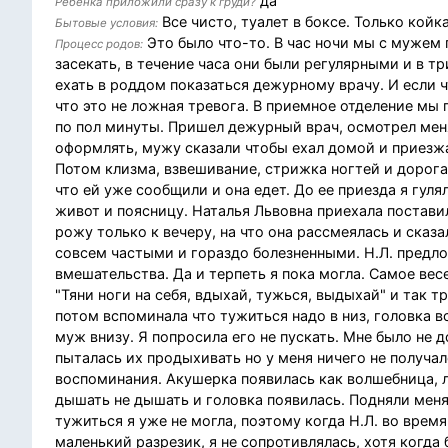
да
Ребенка приложили сразу к груди?
Все чисто, туалет в боксе. Только койк
Бытовые условия:
Это было что-то. В час ночи мы с мужем 
Процесс родов:
засекать, в течение часа они были регулярными и в т
ехать в роддом показаться дежурному врачу. И если чт
что это не ложная тревога. В приемное отделение мы 
по пол минуты. Пришел дежурный врач, осмотрел меня
оформлять, мужу сказали чтобы ехал домой и приезжал
Потом клизма, взвешивание, стрижка ногтей и дорога 
что ей уже сообщили и она едет. До ее приезда я гул
живот и поясницу. Наталья Львовна приехала постави
рожу только к вечеру, на что она рассмеялась и сказа
совсем частыми и гораздо болезненными. Н.Л. предло
вмешательства. Да и терпеть я пока могла. Самое весе
"Тяни ноги на себя, вдыхай, тужься, выдыхай" и так тр
потом вспоминала что тужиться надо в низ, головка в
муж внизу. Я попросила его не пускать. Мне было не 
пыталась их продыхивать но у меня ничего не получа
воспоминания. Акушерка появилась как волшебница, ле
дышать не дышать и головка появилась. Подняли меня 
тужиться я уже не могла, поэтому когда Н.Л. во время
маленький разрезик, я не сопротивлялась, хотя когда