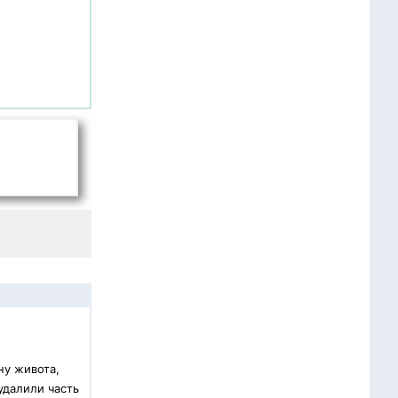
ну живота,
удалили часть