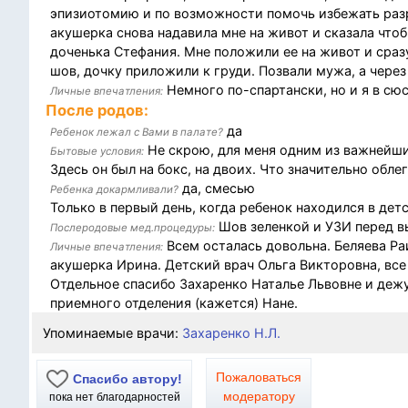
эпизиотомию и по возможности помочь избежать разр
акушерка снова надавила мне на живот и сказала чтоб
доченька Стефания. Мне положили ее на живот и сразу
шов, дочку приложили к груди. Позвали мужа, а через 
Немного по-спартански, но и я в сю
Личные впечатления:
После родов:
да
Ребенок лежал с Вами в палате?
Не скрою, для меня одним из важнейши
Бытовые условия:
Здесь он был на бокс, на двоих. Что значительно обле
да, смесью
Ребенка докармливали?
Только в первый день, когда ребенок находился в дет
Шов зеленкой и УЗИ перед в
Послеродовые мед.процедуры:
Всем осталась довольна. Беляева Ра
Личные впечатления:
акушерка Ирина. Детский врач Ольга Викторовна, все
Отдельное спасибо Захаренко Наталье Львовне и деж
приемного отделения (кажется) Нане.
Упоминаемые врачи:
Захаренко Н.Л.
Пожаловаться
Спасибо автору!
модератору
пока нет благодарностей