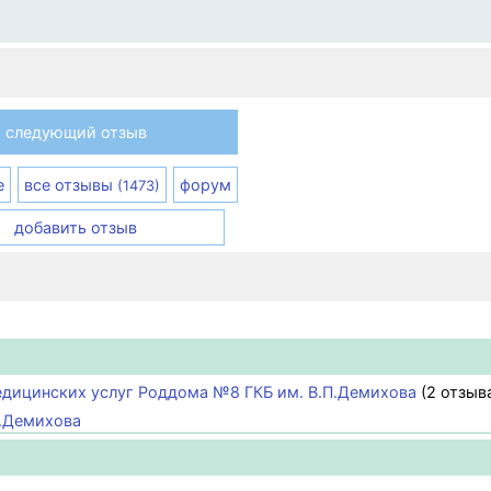
следующий отзыв
е
все отзывы
форум
(1473)
добавить отзыв
едицинских услуг Роддома №8 ГКБ им. В.П.Демихова
(2 отзыв
П.Демихова