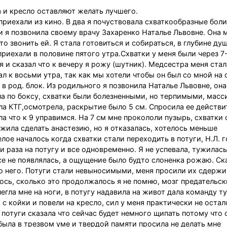
а и кресло оставляют желать лучшего.
приехали из кино. В два я почуствовала схваткообразные боли
ри я позвонила своему врачу Захаренко Наталье Львовне. Она 
о звонить ей. Я стала готовиться и собираться, в глубине душ
приехали в половине пятого утра.Схватки у меня были через 7
 и сказал что к вечеру я рожу (шутник). Медсестра меня стал
 к восьми утра, так как мы хотели чтобы он был со мной на 
в род. блок. Из родильного я позвонила Наталье Львовне, она
яла по боксу, схватки были болезненными, но терпимыми, мас
ла КТГ,осмотрела, раскрытие было 5 см. Спросила ее действи
ла что к 9 управимся. На 7 см мне прокололи пузырь, схватки 
жила сделать анастезию, но я отказалась, хотелось меньше
лое началось когда схватки стали переходить в потуги, Н.Л. г
и раза на потугу и все одновременно. Я не успевала, тужилась
се не появлялась, а ощущение было будто слоненка рожаю. Ск
до него. Потуги стали невыносимыми, меня просили их сдержи
лось, сколько это продолжалось я не помню, мозг предательск
гла мне на ноги, в потугу надавила на живот дала команду т
с койки и повели на кресло, сил у меня практически не остал
 потуги сказала что сейчас будет немного щипать потому что 
 была в трезвом уме и твердой памяти просила не делать мне