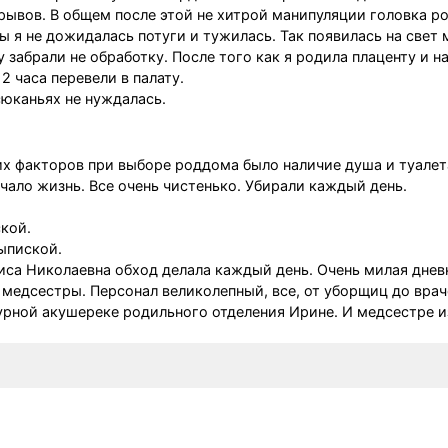
ывов. В общем после этой не хитрой манипуляции головка ро
ы я не дожидалась потуги и тужилась. Так появилась на свет 
 забрали не обработку. После того как я родила плаценту и 
2 часа перевели в палату.
сюканьях не нуждалась.
х факторов при выборе роддома было наличие душа и туалета
гчало жизнь. Все очень чистенько. Убирали каждый день.
ской.
ыпиской.
иса Николаевна обход делала каждый день. Очень милая днев
 медсестры. Персонал великолепный, все, от уборщиц до врач
урной акушереке родильного отделения Ирине. И медсестре и