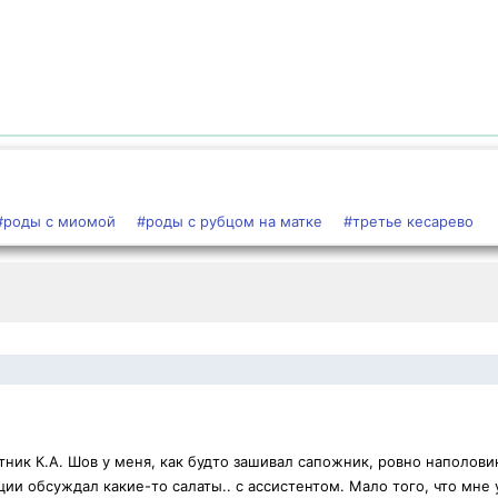
#роды с миомой
#роды с рубцом на матке
#третье кесарево
ник К.А. Шов у меня, как будто зашивал сапожник, ровно наполови
ии обсуждал какие-то салаты.. с ассистентом. Мало того, что мне 