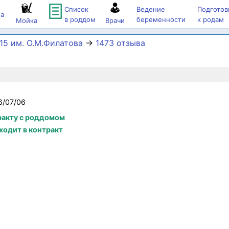
Список
Ведение
Подготов
а
в роддом
беременности
к родам
Мойка
Врачи
5 им. О.М.Филатова
→
1473 отзыва
6/07/06
ракту с роддомом
ходит в контракт