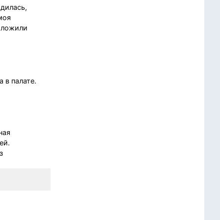
дилась,
моя
наложили
 в палате.
ная
ей.
з