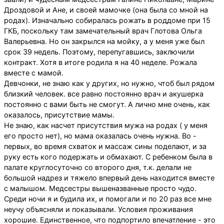
Дроздовой и Ане, и своей мамочке (она была со мной на
родах). Изначально собиралась рожать в роддоме при 15
ГКБ, поскольку там замечательный врач Глотова Ольга
Валерьевна. Но он закрылся на мойку, а у меня уже был
срок 39 недель. Поэтому, перепугавшись, заключили
контракт. Хотя в итоге родила я на 40 неделе. Рожала
вместе с мамой.
Девчонки, не знаю как у других, но нужно, чтоб был рядом
близкий человек. все равно постоянно врач и акушерка
постоянно с вами быть не смогут. А лично мне очень, как
оказалось, присутствие мамы.
Не знаю, как насчет присутствия мужа на родах ( у меня
его просто нет), но мама оказалась очень нужна. Во -
первых, во время схваток и массаж сины поделают, и за
руку есть кого подержать и обмахают. С ребенком была в
палате круглосуточно со второго дня, т.к. делали не
большой надрез и тяжело впервый день находится вместе
с малышом. Медсестры вышеназванные просто чудо.
Среди ночи я и будила их, и помогали и по 20 раз все мне
неучу объясняли и показывали. Условия проживания
хорошие. Единственное, что подпортило впечатление - это