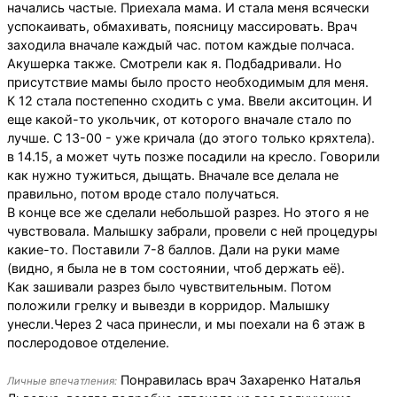
начались частые. Приехала мама. И стала меня всячески
успокаивать, обмахивать, поясницу массировать. Врач
заходила вначале каждый час. потом каждые полчаса.
Акушерка также. Смотрели как я. Подбадривали. Но
присутствие мамы было просто необходимым для меня.
К 12 стала постепенно сходить с ума. Ввели акситоцин. И
еще какой-то укольчик, от которого вначале стало по
лучше. С 13-00 - уже кричала (до этого только кряхтела).
в 14.15, а может чуть позже посадили на кресло. Говорили
как нужно тужиться, дыщать. Вначале все делала не
правильно, потом вроде стало получаться.
В конце все же сделали небольшой разрез. Но этого я не
чувствовала. Малышку забрали, провели с ней процедуры
какие-то. Поставили 7-8 баллов. Дали на руки маме
(видно, я была не в том состоянии, чтоб держать её).
Как зашивали разрез было чувствительным. Потом
положили грелку и вывезди в корридор. Малышку
унесли.Через 2 часа принесли, и мы поехали на 6 этаж в
послеродовое отделение.
Понравилась врач Захаренко Наталья
Личные впечатления: