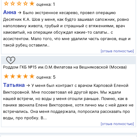
☆☆☆☆★
1
оценка:
Анна
→
Было экстренное кесарево, провел операцию
Десятник К.А. Шов у меня, как будто зашивал сапожник, ровно
наполовину живота, грубый и страшный с втяжениями, врач
хамовитый, на операции обсуждал какие-то салаты.. с
ассистентом. Мало того, что мне удалили часть органов, еще и
такой рубец оставили..
[отзыв полностью]
9
Роддом ГКБ №15 им.О.М.Филатова на Вешняковской (Москва)
★★★★★
5
оценка:
Татьяна
→
У меня был контракт с врачом Карповой Еленой
Викторовной. Мне посоветовал её другой врач. Мы ждали
нашей встречи, но воды у меня отошли раньше. Помню, как в
панике звонила Елене Викторовне, хотя лично мы с ней даже не
встречались. Она меня поддержала, попросила рассказать про
воды, про пробку. В...
[отзыв полностью]