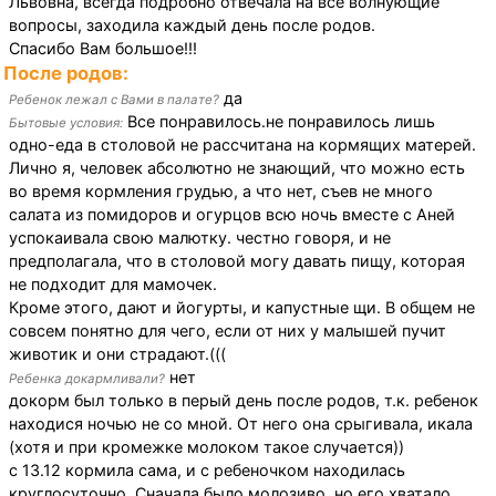
Львовна, всегда подробно отвечала на все волнующие
вопросы, заходила каждый день после родов.
Спасибо Вам большое!!!
После родов:
да
Ребенок лежал с Вами в палате?
Все понравилось.не понравилось лишь
Бытовые условия:
одно-еда в столовой не рассчитана на кормящих матерей.
Лично я, человек абсолютно не знающий, что можно есть
во время кормления грудью, а что нет, съев не много
салата из помидоров и огурцов всю ночь вместе с Аней
успокаивала свою малютку. честно говоря, и не
предполагала, что в столовой могу давать пищу, которая
не подходит для мамочек.
Кроме этого, дают и йогурты, и капустные щи. В общем не
совсем понятно для чего, если от них у малышей пучит
животик и они страдают.(((
нет
Ребенка докармливали?
докорм был только в перый день после родов, т.к. ребенок
находися ночью не со мной. От него она срыгивала, икала
(хотя и при кромежке молоком такое случается))
с 13.12 кормила сама, и с ребеночком находилась
круглосуточно. Сначала было молозиво. но его хватало,