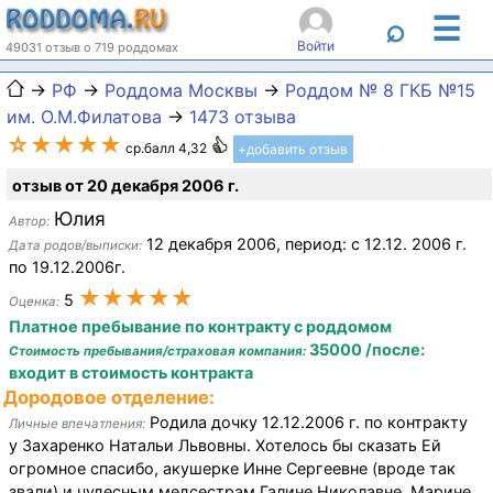
☰
⌕
Войти
49031 отзыв о 719 роддомах
→
РФ
→
Роддома Москвы
→
Роддом № 8 ГКБ №15
им. О.М.Филатова
→
1473 отзыва
☆★★★★
ср.балл 4,32
+добавить отзыв
отзыв от 20 декабря 2006 г.
Юлия
Автор:
12 декабря 2006, период: с 12.12. 2006 г.
Дата родов/выписки:
по 19.12.2006г.
★★★★★
5
Оценка:
Платное пребывание по контракту с роддомом
35000 /после:
Стоимость пребывания/страховая компания:
входит в стоимость контракта
Дородовое отделение:
Родила дочку 12.12.2006 г. по контракту
Личные впечатления:
у Захаренко Натальи Львовны. Хотелось бы сказать Ей
огромное спасибо, акушерке Инне Сергеевне (вроде так
звали) и чудесным медсестрам Галине Николавне, Марине