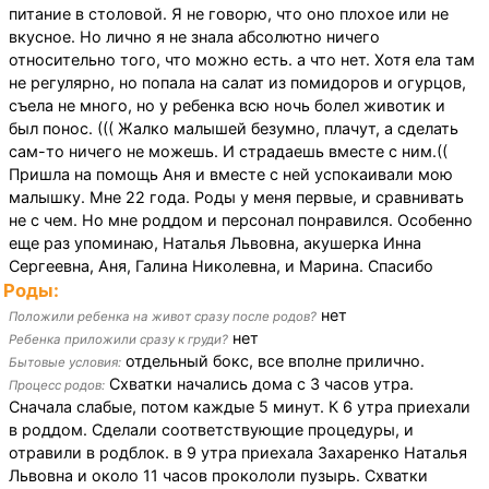
питание в столовой. Я не говорю, что оно плохое или не
вкусное. Но лично я не знала абсолютно ничего
относительно того, что можно есть. а что нет. Хотя ела там
не регулярно, но попала на салат из помидоров и огурцов,
съела не много, но у ребенка всю ночь болел животик и
был понос. ((( Жалко малышей безумно, плачут, а сделать
сам-то ничего не можешь. И страдаешь вместе с ним.((
Пришла на помощь Аня и вместе с ней успокаивали мою
малышку. Мне 22 года. Роды у меня первые, и сравнивать
не с чем. Но мне роддом и персонал понравился. Особенно
еще раз упоминаю, Наталья Львовна, акушерка Инна
Сергеевна, Аня, Галина Николевна, и Марина. Спасибо
Роды:
нет
Положили ребенка на живот сразу после родов?
нет
Ребенка приложили сразу к груди?
отдельный бокс, все вполне прилично.
Бытовые условия:
Схватки начались дома с 3 часов утра.
Процесс родов:
Сначала слабые, потом каждые 5 минут. К 6 утра приехали
в роддом. Сделали соответствующие процедуры, и
отравили в родблок. в 9 утра приехала Захаренко Наталья
Львовна и около 11 часов прокололи пузырь. Схватки