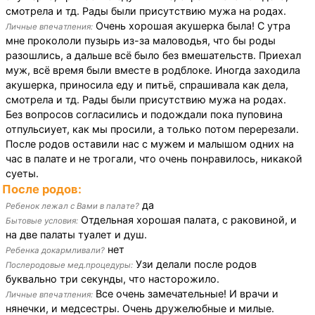
смотрела и тд. Рады были присутствию мужа на родах.
Очень хорошая акушерка была! С утра
Личные впечатления:
мне прокололи пузырь из-за маловодья, что бы роды
разошлись, а дальше всё было без вмешательств. Приехал
муж, всё время были вместе в родблоке. Иногда заходила
акушерка, приносила еду и питьё, спрашивала как дела,
смотрела и тд. Рады были присутствию мужа на родах.
Без вопросов согласились и подождали пока пуповина
отпульсиует, как мы просили, а только потом перерезали.
После родов оставили нас с мужем и малышом одних на
час в палате и не трогали, что очень понравилось, никакой
суеты.
После родов:
да
Ребенок лежал с Вами в палате?
Отдельная хорошая палата, с раковиной, и
Бытовые условия:
на две палаты туалет и душ.
нет
Ребенка докармливали?
Узи делали после родов
Послеродовые мед.процедуры:
буквально три секунды, что насторожило.
Все очень замечательные! И врачи и
Личные впечатления:
нянечки, и медсестры. Очень дружелюбные и милые.