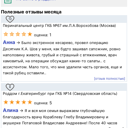
Полезные отзывы месяца
12
Перинатальный центр ГКБ №67 им.Л.А.Ворохобова (Москва)
☆☆☆☆★
1
оценка:
Анна
→
Было экстренное кесарево, провел операцию
Десятник К.А. Шов у меня, как будто зашивал сапожник, ровно
наполовину живота, грубый и страшный с втяжениями, врач
хамовитый, на операции обсуждал какие-то салаты.. с
ассистентом. Мало того, что мне удалили часть органов, еще и
такой рубец оставили..
[отзыв полностью]
6
Роддом г.Екатеринбург при ГКБ №14 (Свердловская область)
★★★★★
5
оценка:
Алина
→
Я и вся моя семья выражаем глубочайшую
благодарность врачу Кораблеву Глебу Владимировичу и
акушерке Потаповой Владиславе Андреевне! После 40 часов