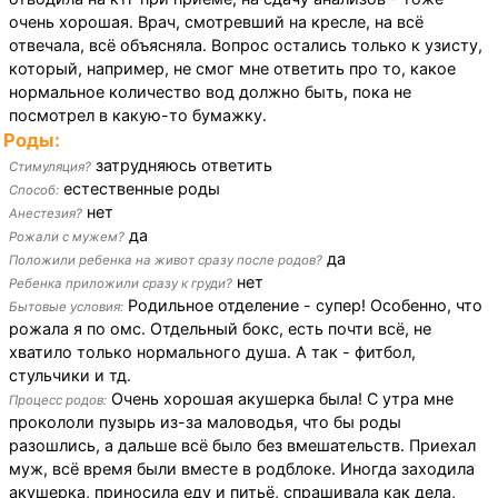
очень хорошая. Врач, смотревший на кресле, на всё
отвечала, всё объясняла. Вопрос остались только к узисту,
который, например, не смог мне ответить про то, какое
нормальное количество вод должно быть, пока не
посмотрел в какую-то бумажку.
Роды:
затрудняюсь ответить
Стимуляция?
естественные роды
Способ:
нет
Анестезия?
да
Рожали с мужем?
да
Положили ребенка на живот сразу после родов?
нет
Ребенка приложили сразу к груди?
Родильное отделение - супер! Особенно, что
Бытовые условия:
рожала я по омс. Отдельный бокс, есть почти всё, не
хватило только нормального душа. А так - фитбол,
стульчики и тд.
Очень хорошая акушерка была! С утра мне
Процесс родов:
прокололи пузырь из-за маловодья, что бы роды
разошлись, а дальше всё было без вмешательств. Приехал
муж, всё время были вместе в родблоке. Иногда заходила
акушерка, приносила еду и питьё, спрашивала как дела,