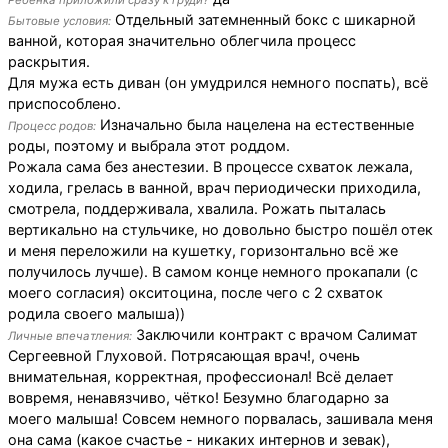
Ребенка приложили сразу к груди?
Отдельный затемненный бокс с шикарной
Бытовые условия:
ванной, которая значительно облегчила процесс
раскрытия.
Для мужа есть диван (он умудрился немного поспать), всё
приспособлено.
Изначально была нацелена на естественные
Процесс родов:
роды, поэтому и выбрала этот роддом.
Рожала сама без анестезии. В процессе схваток лежала,
ходила, грелась в ванной, врач периодически приходила,
смотрела, поддерживала, хвалила. Рожать пыталась
вертикально на стульчике, но довольно быстро пошёл отек
и меня переложили на кушетку, горизонтально всё же
получилось лучше). В самом конце немного прокапали (с
моего согласия) окситоцина, после чего с 2 схваток
родила своего малыша))
Заключили контракт с врачом Салимат
Личные впечатления:
Сергеевной Глуховой. Потрясающая врач!, очень
внимательная, корректная, профессионал! Всё делает
вовремя, ненавязчиво, чётко! Безумно благодарно за
моего малыша! Совсем немного порвалась, зашивала меня
она сама (какое счастье - никаких интернов и зевак),