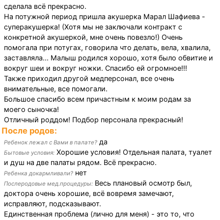
сделала всё прекрасно.
На потужной период пришла акушерка Марал Шафиева -
суперакушерка! (Хотя мы не заключали контракт с
конкретной акушеркой, мне очень повезло!) Очень
помогала при потугах, говорила что делать, вела, хвалила,
заставляла... Малыш родился хорошо, хотя было обвитие и
вокруг шеи и вокруг ножки. Спасибо ей огромное!!!
Также приходил другой медперсонал, все очень
внимательные, все помогали.
Большое спасибо всем причастным к моим родам за
моего сыночка!
Отличный роддом! Подбор персонала прекрасный!
После родов:
да
Ребенок лежал с Вами в палате?
Хорошие условия! Отдельная палата, туалет
Бытовые условия:
и душ на две палаты рядом. Всё прекрасно.
нет
Ребенка докармливали?
Весь плановый осмотр был,
Послеродовые мед.процедуры:
доктора очень хорошие, всё вовремя замечают,
исправляют, подсказывают.
Единственная проблема (лично для меня) - это то, что