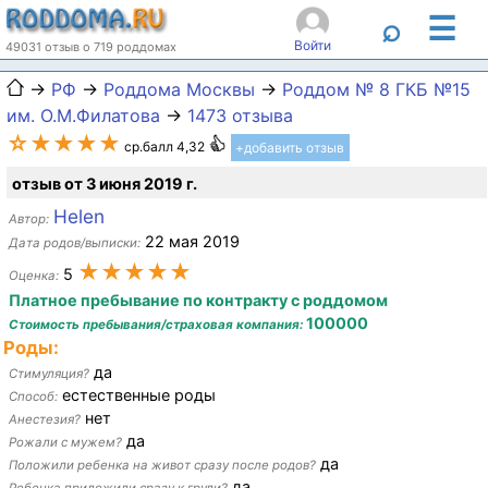
☰
⌕
Войти
49031 отзыв о 719 роддомах
→
РФ
→
Роддома Москвы
→
Роддом № 8 ГКБ №15
им. О.М.Филатова
→
1473 отзыва
☆★★★★
ср.балл 4,32
+добавить отзыв
отзыв от 3 июня 2019 г.
Helen
Автор:
22 мая 2019
Дата родов/выписки:
★★★★★
5
Оценка:
Платное пребывание по контракту с роддомом
100000
Стоимость пребывания/страховая компания:
Роды:
да
Стимуляция?
естественные роды
Способ:
нет
Анестезия?
да
Рожали с мужем?
да
Положили ребенка на живот сразу после родов?
да