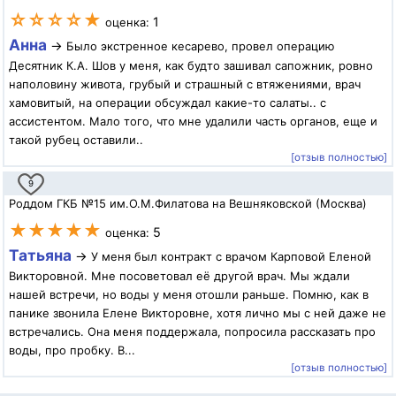
☆☆☆☆★
1
оценка:
Анна
→
Было экстренное кесарево, провел операцию
Десятник К.А. Шов у меня, как будто зашивал сапожник, ровно
наполовину живота, грубый и страшный с втяжениями, врач
хамовитый, на операции обсуждал какие-то салаты.. с
ассистентом. Мало того, что мне удалили часть органов, еще и
такой рубец оставили..
[отзыв полностью]
9
Роддом ГКБ №15 им.О.М.Филатова на Вешняковской (Москва)
★★★★★
5
оценка:
Татьяна
→
У меня был контракт с врачом Карповой Еленой
Викторовной. Мне посоветовал её другой врач. Мы ждали
нашей встречи, но воды у меня отошли раньше. Помню, как в
панике звонила Елене Викторовне, хотя лично мы с ней даже не
встречались. Она меня поддержала, попросила рассказать про
воды, про пробку. В...
[отзыв полностью]