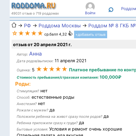
⌕
Роддом
Войти
49031 отзыв о 719 роддомах
→
РФ
→
Роддома Москвы
→
Роддом № 8 ГКБ №1
☆★★★★
ср.балл 4,32
+добавить отзыв
отзыв от 20 апреля 2021 г.
Анна
Автор:
11 апреля 2021
Дата родов/выписки:
★★★★★
5
Платное пребывание по конт
Оценка:
100,000₽
Стоимость пребывания/страховая компания:
Роды:
нет
Стимуляция?
естественные роды
Способ:
нет
Анестезия?
да
Рожали с мужем?
да
Положили ребенка на живот сразу после родов?
да
Ребенка приложили сразу к груди?
Условия и ремонт очень хорошие
Бытовые условия:
Отдельная палата, еда вкусная