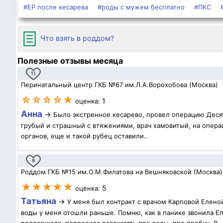
#ЕР после кесарева
#роды с мужем бесплатно
#ПКС
Что взять в роддом?
Полезные отзывы месяца
11
Перинатальный центр ГКБ №67 им.Л.А.Ворохобова (Москва)
☆☆☆☆★
1
оценка:
Анна
→
Было экстренное кесарево, провел операцию Десят
грубый и страшный с втяжениями, врач хамовитый, на операц
органов, еще и такой рубец оставили..
9
Роддом ГКБ №15 им.О.М.Филатова на Вешняковской (Москва)
★★★★★
5
оценка:
Татьяна
→
У меня был контракт с врачом Карповой Елено
воды у меня отошли раньше. Помню, как в панике звонила Ел