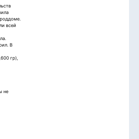
льств
шила
 роддоме.
ли всей
ла.
рил. В
600 гр),
ы не