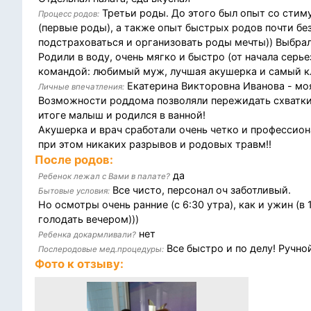
Третьи роды. До этого был опыт со стим
Процесс родов:
(первые роды), а также опыт быстрых родов почти без
подстраховаться и организовать роды мечты)) Выбрал
Родили в воду, очень мягко и быстро (от начала серь
командой: любимый муж, лучшая акушерка и самый к
Екатерина Викторовна Иванова - моя
Личные впечатления:
Возможности роддома позволяли пережидать схватки в
итоге малыш и родился в ванной!
Акушерка и врач сработали очень четко и профессион
при этом никаких разрывов и родовых травм!!
После родов:
да
Ребенок лежал с Вами в палате?
Все чисто, персонал оч заботливый.
Бытовые условия:
Но осмотры очень ранние (с 6:30 утра), как и ужин (в
голодать вечером)))
нет
Ребенка докармливали?
Все быстро и по делу! Ручно
Послеродовые мед.процедуры:
Фото к отзыву: