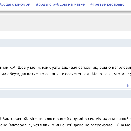
#роды с миомой
#роды с рубцом на матке
#третье кесарево
ник К.А. Шов у меня, как будто зашивал сапожник, ровно наполови
ии обсуждал какие-то салаты.. с ассистентом. Мало того, что мне 
[о
й Викторовной. Мне посоветовал её другой врач. Мы ждали нашей 
ене Викторовне, хотя лично мы с ней даже не встречались. Она ме