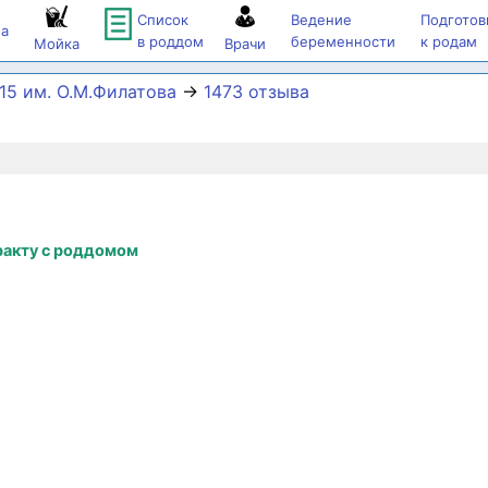
Список
Ведение
Подготов
а
в роддом
беременности
к родам
Мойка
Врачи
5 им. О.М.Филатова
→
1473 отзыва
ракту с роддомом