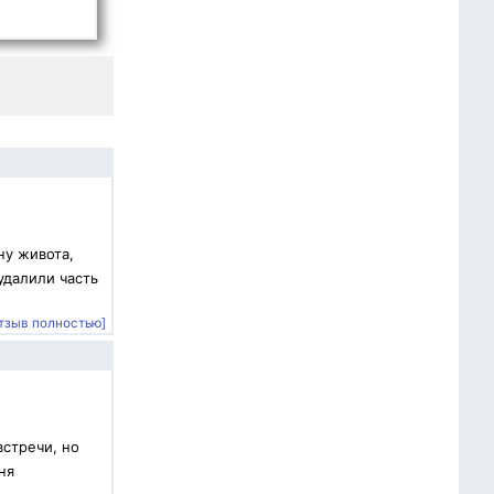
ну живота,
удалили часть
тзыв полностью]
встречи, но
ня