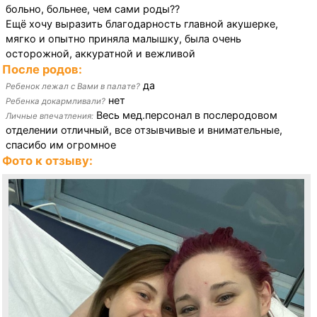
больно, больнее, чем сами роды??
Ещё хочу выразить благодарность главной акушерке,
мягко и опытно приняла малышку, была очень
осторожной, аккуратной и вежливой
После родов:
да
Ребенок лежал с Вами в палате?
нет
Ребенка докармливали?
Весь мед.персонал в послеродовом
Личные впечатления:
отделении отличный, все отзывчивые и внимательные,
спасибо им огромное
Фото к отзыву: