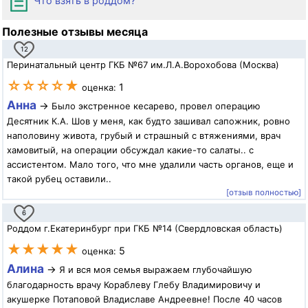
Что взять в роддом?
Полезные отзывы месяца
12
Перинатальный центр ГКБ №67 им.Л.А.Ворохобова (Москва)
☆☆☆☆★
1
оценка:
Анна
→
Было экстренное кесарево, провел операцию
Десятник К.А. Шов у меня, как будто зашивал сапожник, ровно
наполовину живота, грубый и страшный с втяжениями, врач
хамовитый, на операции обсуждал какие-то салаты.. с
ассистентом. Мало того, что мне удалили часть органов, еще и
такой рубец оставили..
[отзыв полностью]
6
Роддом г.Екатеринбург при ГКБ №14 (Свердловская область)
★★★★★
5
оценка:
Алина
→
Я и вся моя семья выражаем глубочайшую
благодарность врачу Кораблеву Глебу Владимировичу и
акушерке Потаповой Владиславе Андреевне! После 40 часов