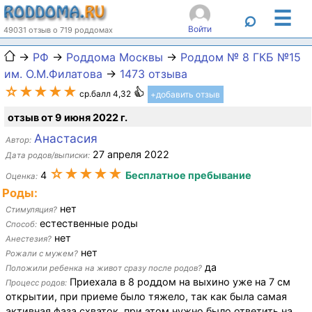
☰
⌕
Войти
49031 отзыв о 719 роддомах
→
РФ
→
Роддома Москвы
→
Роддом № 8 ГКБ №15
им. О.М.Филатова
→
1473 отзыва
☆★★★★
ср.балл 4,32
+добавить отзыв
отзыв от 9 июня 2022 г.
Анастасия
Автор:
27 апреля 2022
Дата родов/выписки:
☆★★★★
4
Бесплатное пребывание
Оценка:
Роды:
нет
Стимуляция?
естественные роды
Способ:
нет
Анестезия?
нет
Рожали с мужем?
да
Положили ребенка на живот сразу после родов?
Приехала в 8 роддом на выхино уже на 7 см
Процесс родов:
открытии, при приеме было тяжело, так как была самая
активная фаза схваток, при этом нужно было ответить на