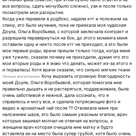
все вопросы, сдать мочу(было сложно), узи и после только
посмотрели мое раскрытие.
Когда уже перевели в родбокс, надели ктг и положили на
спину, это было мучение, пока не приехала моя чудесная
Доула, Ольга Воробьева, с которой заключала контракт и
разрешила перевернуться на бок, до этого момента меня
оставили одну и никто после ктг не приходил, а это были
мои первые роды, врачи пришли только тогда, когда меня
уже тужило, сказали почему не приходили, думая что это
мои вторые роды и я знаю что делать, может из-за этого я
и порвалась) Хотя врачи сказали, что сильно мягкие ткани
Хочу выразить огромную благодарность
Личные впечатления:
моей Доуле, Ольге Воробьевой, которая помогала мне
правильно дышать и не растеряться, поддерживала, была
очень заботливой и нежной, дала осознать, что я
справлюсь и могу все, и сделала потрясающие фото и
видео и ароматный чай после ?? Отвлекала меня при
наложении швов, это было самым ужасным этапом, врач
которые зашивал молчал не отвечая на вопросы, а
женщина врач которая очищала мне матку и будто
вставляла ее на место была супер грубой, хотя было очень