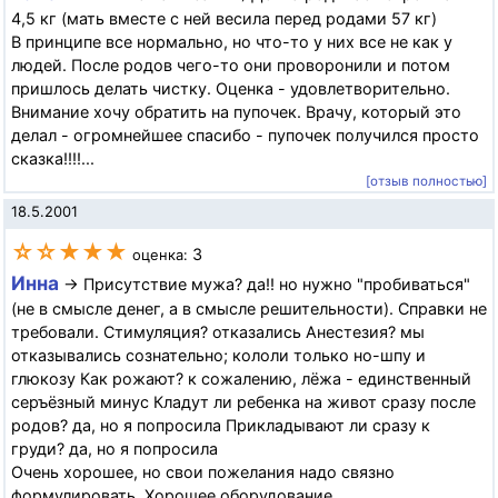
4,5 кг (мать вместе с ней весила перед родами 57 кг)
В принципе все нормально, но что-то у них все не как у
людей. После родов чего-то они проворонили и потом
пришлось делать чистку. Оценка - удовлетворительно.
Внимание хочу обратить на пупочек. Врачу, который это
делал - огромнейшее спасибо - пупочек получился просто
сказка!!!!...
[отзыв полностью]
18.5.2001
☆☆★★★
3
оценка:
Инна
→ Присутствие мужа? да!! но нужно "пробиваться"
(не в смысле денег, а в смысле решительности). Справки не
требовали. Стимуляция? отказались Анестезия? мы
отказывались сознательно; кололи только но-шпу и
глюкозу Как рожают? к сожалению, лёжа - единственный
серъёзный минус Кладут ли ребенка на живот сразу после
родов? да, но я попросила Прикладывают ли сразу к
груди? да, но я попросила
Очень хорошее, но свои пожелания надо связно
формулировать. Хорошее оборудование