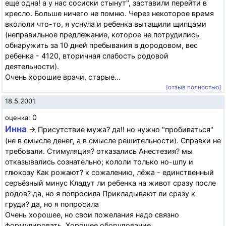
еще одна! а у нас сосиски стынут", заставили перейти в
кресло. Больше ничего не помню. Через некоторое время
вкололи что-то, я уснула и ребенка вытащили щипцами
(неправильное предлежание, которое не потрудились
обнаружить за 10 дней пребывания в дородовом, вес
ребенка - 4120, вторичная слабость родовой
деятельности).
Очень хорошие врачи, старые...
[отзыв полностью]
18.5.2001
0
оценка:
Инна
→ Присутствие мужа? да!! но нужно "пробиваться"
(не в смысле денег, а в смысле решительности). Справки не
требовали. Стимуляция? отказались Анестезия? мы
отказывались сознательно; кололи только но-шпу и
глюкозу Как рожают? к сожалению, лёжа - единственный
серъёзный минус Кладут ли ребенка на живот сразу после
родов? да, но я попросила Прикладывают ли сразу к
груди? да, но я попросила
Очень хорошее, но свои пожелания надо связно
формулировать. Хорошее оборудование