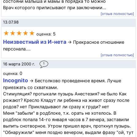
состояни малыша и мамы в порядка то можно
Врач которого приписывают при заключении...
[отзыв полностью]
13.07.98
★★★★★
5
оценка:
Неизвестный из И-нета
→ Прекрасное отношение
персонала....
[отзыв полностью]
16 марта 2000 г.
1
0
оценка:
Incognito
→ Бестолково проведенное время. Лучше
приезжать со схватками.
Стимуляция? протыкали пузырь Анестезия? не было Как
рожают? Кресло Кладут ли ребенка на живот сразу после
родов? нет Прикладывают ли сразу к груди? нет
Меня "забыли" в родблоке, т.к. орать не хотелось. В
родблок попала 14-го января часов в 7 вечера, заставили
выпить снотворное. Утром пришел врач, проткнул пузырь.
"Обнаружили" меня поздно вечером, выдали фразу "ой, тут