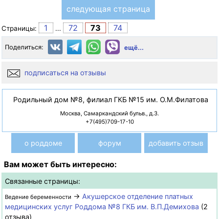
следующая страница
1
72
73
74
Страницы:
...
Поделиться:
ещё...
подписаться на отзывы
Родильный дом №8, филиал ГКБ №15 им. О.М.Филатова
Москва, Самаркандский бульв., д.3.
+7(495)709-17-10
о роддоме
форум
добавить отзыв
Вам может быть интересно:
Связанные страницы:
→
Акушерское отделение платных
Ведение беременности
медицинских услуг Роддома №8 ГКБ им. В.П.Демихова
(2
отзыва)