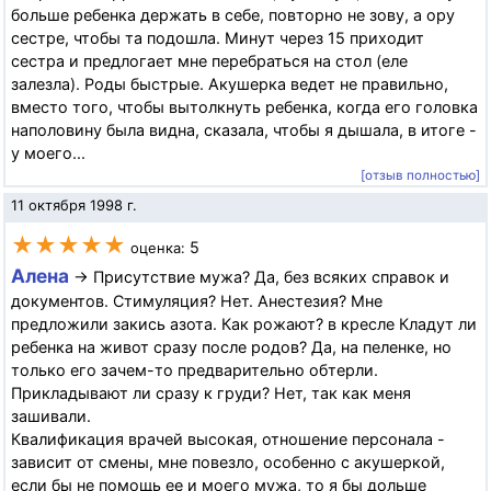
больше ребенка держать в себе, повторно не зову, а ору
сестре, чтобы та подошла. Минут через 15 приходит
сестра и предлогает мне перебраться на стол (еле
залезла). Роды быстрые. Акушерка ведет не правильно,
вместо того, чтобы вытолкнуть ребенка, когда его головка
наполовину была видна, сказала, чтобы я дышала, в итоге -
у моего...
[отзыв полностью]
11 октября 1998 г.
★★★★★
5
оценка:
Алена
→ Присутствие мужа? Да, без всяких справок и
документов. Стимуляция? Нет. Анестезия? Мне
предложили закись азота. Как рожают? в кресле Кладут ли
ребенка на живот сразу после родов? Да, на пеленке, но
только его зачем-то предварительно обтерли.
Прикладывают ли сразу к груди? Нет, так как меня
зашивали.
Квалификация врачей высокая, отношение персонала -
зависит от смены, мне повезло, особенно с акушеркой,
если бы не помощь ее и моего мужа, то я бы дольше