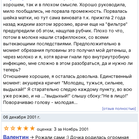
хорошем, так и в плохом смысле. Хорошо руководила,
мило пообщались, не порвала промежность. Порвалась
шейка матки, но тут сама виновата т.к. прижгла 2 года
назад жидким азотом эррозию, врачи еще на "фильтре"
предупредили об этом, нащупав рубчик. Плохо то что,
потом в молоке нашли стафиллококк, со всеми
вытекающими последствиями. Предположительно в
момент обрезания пуповины это получил мой детеныш, а
через молоко и я, хотя врачи гнали про внутриутробную
инфекцию, мне сложно в этом разобраться, да и нужно ли
теперь?
Отношение хорошее, я осталась довольна. Единственный
момент: акушерка кричит "Молодец, тужься, сильнее,
выдыхай!" Я старательно следую каждому пункту, во всю
уже рожаю, и на ..."выдыхый!" слышу сбоку:"Не в лицо!"
Поворачиваю голову - молодая...
[отзыв полностью]
06 декабря 2001 г.
☆☆★★★
3
оценка:
за Ноябрь 2001
Валентин
→ Рожали сами :) Дочка родилась огромная