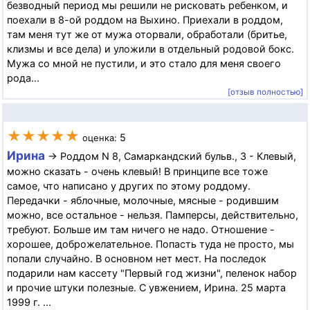
безводный период мы решили не рисковать ребенком, и
поехали в 8-ой роддом на Выхино. Приехали в роддом,
там меня тут же от мужа оторвали, обработали (бритье,
клизмы и все дела) и уложили в отдельный родовой бокс.
Мужа со мной не пустили, и это стало для меня своего
рода...
[отзыв полностью]
★★★★★
5
оценка:
Ирина
→ Роддом N 8, Самаркандский бульв., 3 - Клевый,
можно сказать - очень клевый! В принципе все тоже
самое, что написано у других по этому роддому.
Передачки - яблочные, молочные, мясные - родившим
можно, все остальное - нельзя. Памперсы, действительно,
требуют. Больше им там ничего не надо. Отношение -
хорошее, доброжелательное. Попасть туда не просто, мы
попали случайно. В основном нет мест. На последок
подарили нам кассету "Первый год жизни", пеленок набор
и прочие штуки полезные. С увжением, Ирина. 25 марта
1999 г. ...