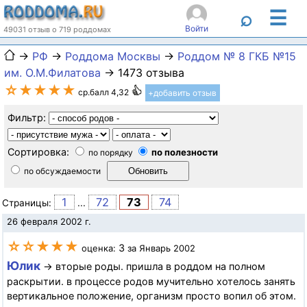
☰
⌕
Войти
49031 отзыв о 719 роддомах
→
РФ
→
Роддома Москвы
→
Роддом № 8 ГКБ №15
им. О.М.Филатова
→ 1473 отзыва
☆★★★★
ср.балл 4,32
+добавить отзыв
Фильтр:
Сортировка:
по полезности
по порядку
по обсуждаемости
1
72
73
74
Страницы:
...
26 февраля 2002 г.
☆☆★★★
3
оценка:
за Январь 2002
Юлик
→ вторые роды. пришла в роддом на полном
раскрытии. в процессе родов мучительно хотелось занять
вертикальное положение, организм просто вопил об этом.