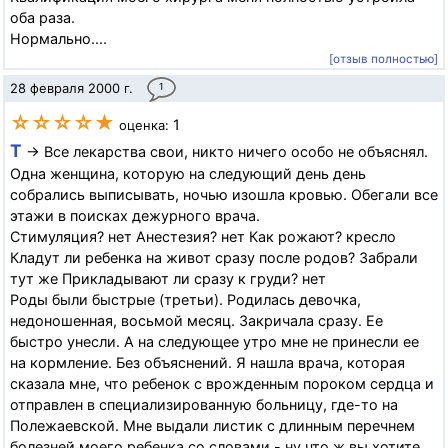
оба раза.
Нормально....
[отзыв полностью]
28 февраля 2000 г.
1
☆☆☆☆★
1
оценка:
Т
→ Все лекарства свои, никто ничего особо не объяснял.
Одна женщина, которую на следующий день день
собрались выписывать, ночью изошла кровью. Обегали все
этажи в поисках дежурного врача.
Стимуляция? нет Анестезия? нет Как рожают? кресло
Кладут ли ребенка на живот сразу после родов? Забрали
тут же Прикладывают ли сразу к груди? нет
Роды были быстрые (третьи). Родилась девочка,
недоношенная, восьмой месяц. Закричала сразу. Ее
быстро унесли. А на следующее утро мне не принесли ее
на кормление. Без объяснений. Я нашла врача, которая
сказала мне, что ребенок с врожденным пороком сердца и
отправлен в специализированную больницу, где-то на
Полежаевской. Мне выдали листик с длинным перечнем
болезней моего ребенка со словами - ну что ж вы хотите,