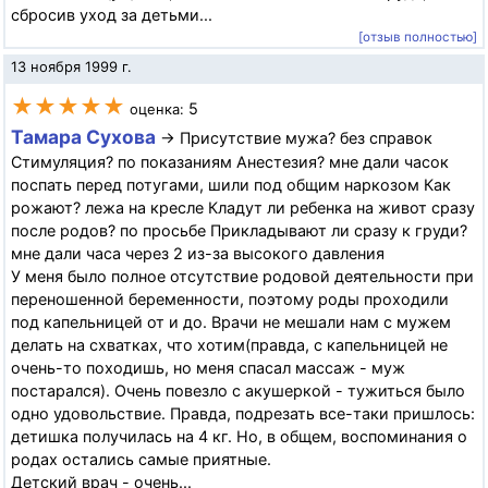
сбросив уход за детьми...
[отзыв полностью]
13 ноября 1999 г.
★★★★★
5
оценка:
Тамара Сухова
→ Присутствие мужа? без справок
Стимуляция? по показаниям Анестезия? мне дали часок
поспать перед потугами, шили под общим наркозом Как
рожают? лежа на кресле Кладут ли ребенка на живот сразу
после родов? по просьбе Прикладывают ли сразу к груди?
мне дали часа через 2 из-за высокого давления
У меня было полное отсутствие родовой деятельности при
переношенной беременности, поэтому роды проходили
под капельницей от и до. Врачи не мешали нам с мужем
делать на схватках, что хотим(правда, с капельницей не
очень-то походишь, но меня спасал массаж - муж
постарался). Очень повезло с акушеркой - тужиться было
одно удовольствие. Правда, подрезать все-таки пришлось:
детишка получилась на 4 кг. Но, в общем, воспоминания о
родах остались самые приятные.
Детский врач - очень...