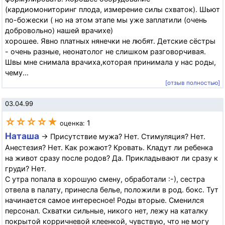
(кардиомониторинг плода, измерение силы схваток). Шьют
по-божески ( но на этом этапе мы уже заплатили (очень
добровольно) нашей врачихе)
хорошее. Явно платных нянечки не любят. Детские сёстры
- очень разные, неонатолог не слишком разговорчивая.
Швы мне снимала врачиха,которая принимала у нас роды,
чему...
[отзыв полностью]
03.04.99
☆☆☆☆★
1
оценка:
Наташа
→ Присутствие мужа? Нет. Стимуляция? Нет.
Анестезия? Нет. Как рожают? Кровать. Кладут ли ребенка
на живот сразу после родов? Да. Прикладывают ли сразу к
груди? Нет.
С утра попала в хорошую смену, обработали :-), сестра
отвела в палату, принесла белье, положили в род. бокс. Тут
начинается самое интересное! Роды вторые. Сменился
персонал. Схватки сильные, никого нет, лежу на каталку
покрытой корричневой клеенкой, чувствую, что не могу