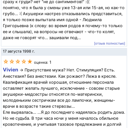
сразу к груди? нет "не до сантиментов!" :((
понятно, что я была у смены уже 13-ая или 15-ая, но как-то
грубо... :( Акушерки наотрез отказывались представиться,
я только позже выпытала имя одной - Людмила
Григорьевна (к слову: во время родов я почему-то только
ее и слышала), на вопросы не отвечают - что-то колят,
даже не говорят что... зашивали под...
[отзыв полностью]
17 августа 1998 г.
☆☆☆☆★
1
оценка:
Vivien
→ Присутствие мужа? Нет. Стимуляция? Есть.
Анестезия? Без анестезии. Как рожают? Лежа в кресле.
Квалификация врачей хорошая, отношение персонала
оставляет желать лучшего, исключение - совсем старые
акушерки-медсестры относятся по-матерински,
молоденьким сестричкам все до лампочки, женщины-
врачи в возрасте такие стервозы...
Еле вырвалась... ...Я до последнего надеялась родить дома.
Hо не судьба. В три часа ночи у меня началось обильное
кровотечение, и учитывая тазовое предлежание и долгий