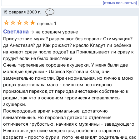
[отзыв полностью]
15 февраля 2000 г.
1
☆☆☆☆★
1
оценка:
Светлана
→ на среднем уровне
Присутствие мужа? разрешают без справок Стимуляция?
да Анестезия? да Как рожают? кресло Кладут ли ребенка
на живот сразу после родов? да Прикладывают ли сразу к
груди? если не было анестезии
Очень терпеливые хорошие акушерки. У меня были две
молодые девушки - Лариса Кустова и Юля, они
замечательно помогли. Врач нормальная, но лично в моих
родах участвовала мало - слишком неожиданно
произошел переход от периода анестезии собственно к
родам, так что в основном героически справлялись
акушерки.
Послеродовые врачи нормальные, достаточно
внимательные. Но персонал детского отделения
отличается грубостью, начиная с мужчины - заведующего.
Некоторые детские медсестры, особенно старшего
возраста - просто фурии, люто ненавидят родительниц как