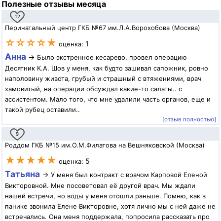
Полезные отзывы месяца
12
Перинатальный центр ГКБ №67 им.Л.А.Ворохобова (Москва)
☆☆☆☆★
1
оценка:
Анна
→
Было экстренное кесарево, провел операцию
Десятник К.А. Шов у меня, как будто зашивал сапожник, ровно
наполовину живота, грубый и страшный с втяжениями, врач
хамовитый, на операции обсуждал какие-то салаты.. с
ассистентом. Мало того, что мне удалили часть органов, еще и
такой рубец оставили..
[отзыв полностью]
9
Роддом ГКБ №15 им.О.М.Филатова на Вешняковской (Москва)
★★★★★
5
оценка:
Татьяна
→
У меня был контракт с врачом Карповой Еленой
Викторовной. Мне посоветовал её другой врач. Мы ждали
нашей встречи, но воды у меня отошли раньше. Помню, как в
панике звонила Елене Викторовне, хотя лично мы с ней даже не
встречались. Она меня поддержала, попросила рассказать про