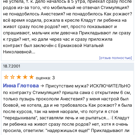
не успела, т. к. дело началось в 5 утра, приехал сразу после
родов из-за того, что мобильный не отвечал Стимуляция?
не понадобилось Анестезия? не понадобилось Как рожают?
всё время ходила, рожала в кресле Кладут ли ребенка на
живот сразу после родов? нет, просто показывают и
спрашивают, мальчик или девочка Прикладывают ли сразу
к груди? нет, но дали через час и сразу приложила
контракт был заключён с Ермаковой Натальей
Николаевной...
[отзыв полностью]
18.7.2001
☆☆★★★
3
оценка:
Инна Глотова
→ Присутствие мужа? ИСКЛЮЧИТЕЛЬНО
по контракту Стимуляция? пришла сама с открытием 6 см,
только пузырь прокололи Анестезия? у меня настрой был
боевой, не хотела, да и не требовалось Как рожают? я была
после курсов, так на меня наорали, что потуги я стоя
"передыхивала", заставляли лечь и не рыпаться... :( Кладут
ли ребенка на живот сразу после родов? нет, хотя я очень
просила, ответили: "надержишься еще!" Прикладывают ли