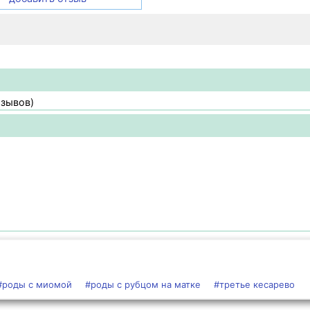
тзывов)
#роды с миомой
#роды с рубцом на матке
#третье кесарево