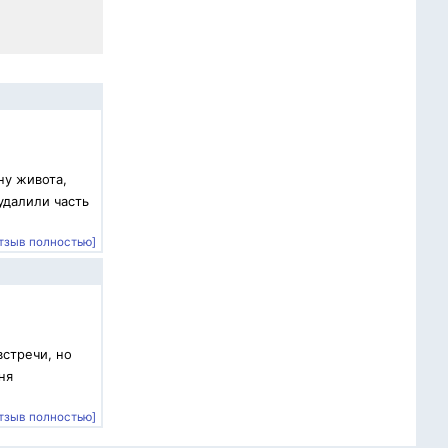
ну живота,
удалили часть
тзыв полностью]
встречи, но
ня
тзыв полностью]