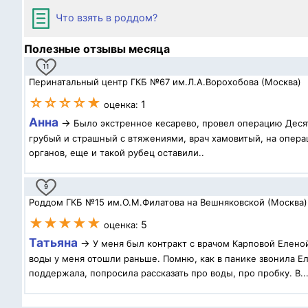
Что взять в роддом?
Полезные отзывы месяца
11
Перинатальный центр ГКБ №67 им.Л.А.Ворохобова (Москва)
☆☆☆☆★
1
оценка:
Анна
→
Было экстренное кесарево, провел операцию Десят
грубый и страшный с втяжениями, врач хамовитый, на операц
органов, еще и такой рубец оставили..
9
Роддом ГКБ №15 им.О.М.Филатова на Вешняковской (Москва)
★★★★★
5
оценка:
Татьяна
→
У меня был контракт с врачом Карповой Елено
воды у меня отошли раньше. Помню, как в панике звонила Ел
поддержала, попросила рассказать про воды, про пробку. В..