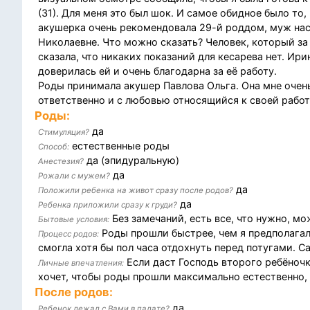
(31). Для меня это был шок. И самое обидное было то,
акушерка очень рекомендовала 29-й роддом, муж нас
Николаевне. Что можно сказать? Человек, который за
сказала, что никаких показаний для кесарева нет. Ир
доверилась ей и очень благодарна за её работу.
Роды принимала акушер Павлова Ольга. Она мне очен
ответственно и с любовью относящийся к своей работ
Роды:
да
Стимуляция?
естественные роды
Способ:
да (эпидуральную)
Анестезия?
да
Рожали с мужем?
да
Положили ребенка на живот сразу после родов?
да
Ребенка приложили сразу к груди?
Без замечаний, есть все, что нужно, мо
Бытовые условия:
Роды прошли быстрее, чем я предполагал
Процесс родов:
смогла хотя бы пол часа отдохнуть перед потугами. 
Если даст Господь второго ребёночк
Личные впечатления:
хочет, чтобы роды прошли максимально естественно, 
После родов:
да
Ребенок лежал с Вами в палате?