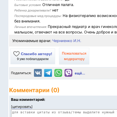
Отличная палата.
Бытовые условия:
нет
Ребенка докармливали?
На физиотерапию возможност
Послеродовые мед.процедуры:
без внимания.
Прекрасный педиатр и врач гинекол
Личные впечатления:
малышом, отвечают на все вопросы. Очень доброе и 
Упоминаемые врачи:
Черниенко И.Н.
Пожаловаться
Спасибо автору!
модератору
9
уже поблагодарили
Поделиться:
ещё...
Комментарии (0)
Ваш комментарий:
[
цитировать
]