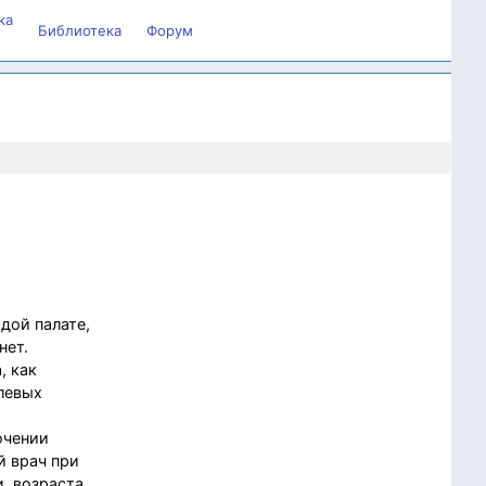
ка
Библиотека
Форум
ждой палате,
нет.
, как
левых
ючении
й врач при
и, возраста