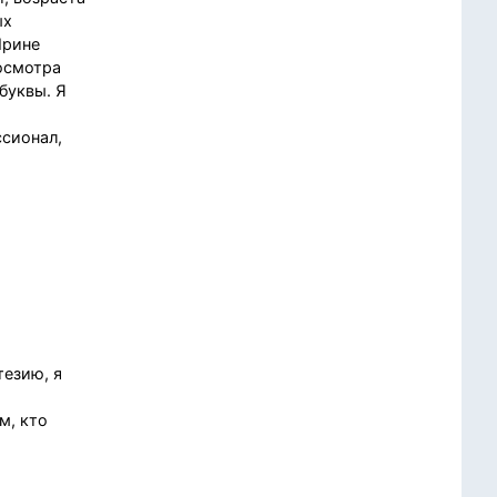
ых
Ирине
 осмотра
буквы. Я
ссионал,
тезию, я
м, кто