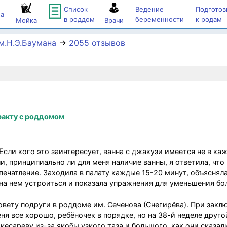
Список
Ведение
Подготов
а
в роддом
беременности
к родам
Мойка
Врачи
м.Н.Э.Баумана
→
2055 отзывов
ракту с роддомом
Если кого это заинтересует, ванна с джакузи имеется не в ка
, принципиально ли для меня наличие ванны, я ответила, что 
ечатление. Заходила в палату каждые 15-20 минут, объясняла
на нем устроиться и показала упражнения для уменьшения бо
вету подруги в роддоме им. Сеченова (Снегирёва). При закл
ня все хорошо, ребёночек в порядке, но на 38-й неделе друго
кесареву из-за якобы узкого таза и большого, как они сказал