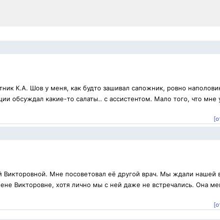
ник К.А. Шов у меня, как будто зашивал сапожник, ровно наполови
ии обсуждал какие-то салаты.. с ассистентом. Мало того, что мне 
[о
й Викторовной. Мне посоветовал её другой врач. Мы ждали нашей 
ене Викторовне, хотя лично мы с ней даже не встречались. Она ме
.
[о