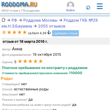
☰
⌕
Войти
49031 отзыв о 719 роддомах
→
РФ
→
Роддома Москвы
→
Роддом ГКБ №29
им.Н.Э.Баумана
→
2055 отзывов
☆★★★★
ср.балл 4,39
+добавить отзыв
отзыв от 18 марта 2016 г.
Анна
Автор:
19 октября 2015
Дата родов/выписки:
★★★★★
5
Оценка:
Платное пребывание по контракту с роддомом
110000
Стоимость пребывания/страховая компания:
Роды:
нет
Стимуляция?
естественные роды
Способ:
нет
Анестезия?
да
Рожали с мужем?
да
Положили ребенка на живот сразу после родов?
да