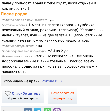
палату приносят, врачи к тебе ходят, лежи отдыхай и
корми ляльку!!!
После родов:
да
Ребенок лежал с Вами в палате?
1-местная палата (кровать, тумбочка,
Бытовые условия:
пеленальный столик, раковина, телевизор). Холодильник,
чайник, туалет, душ -- на две палаты. В целом, отличные
условия - не припомню каких-либо недостатков.
нет
Ребенка докармливали?
УЗИ на 2 день
Послеродовые мед.процедуры:
Отличные впечатления. Все очень
Личные впечатления:
доброжелательные и внимательные. Спасибо всему
персоналу роддома при гкб 29 за профессионализм и
человечность!
Упоминаемые врачи:
Рогова Ю.В.
Пожаловаться
Спасибо автору!
модератору
4
уже поблагодарили