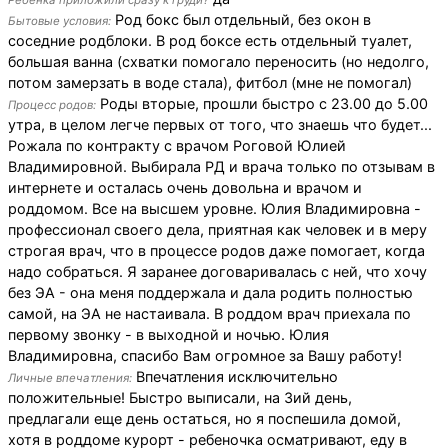
Ребенка приложили сразу к груди?
Род бокс был отдельный, без окон в
Бытовые условия:
соседние родблоки. В род боксе есть отдельный туалет,
большая ванна (схватки помогало переносить (но недолго,
потом замерзать в воде стала), фитбол (мне не помогал)
Роды вторые, прошли быстро с 23.00 до 5.00
Процесс родов:
утра, в целом легче первых от того, что знаешь что будет...
Рожала по контракту с врачом Роговой Юлией
Владимировной. Выбирала РД и врача только по отзывам в
интернете и осталась очень довольна и врачом и
роддомом. Все на высшем уровне. Юлия Владимировна -
профессионал своего дела, приятная как человек и в меру
строгая врач, что в процессе родов даже помогает, когда
надо собраться. Я заранее договаривалась с ней, что хочу
без ЭА - она меня поддержала и дала родить полностью
самой, на ЭА не настаивала. В роддом врач приехала по
первому звонку - в выходной и ночью. Юлия
Владимировна, спасибо Вам огромное за Вашу работу!
Впечатления исключительно
Личные впечатления:
положительные! Быстро выписали, на 3ий день,
предлагали еще день остаться, но я поспешила домой,
хотя в роддоме курорт - ребеночка осматривают, еду в