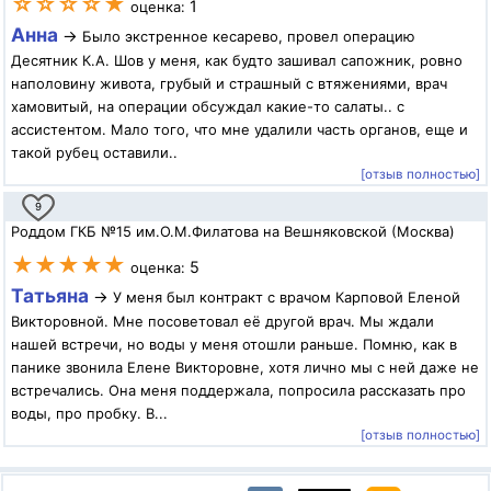
☆☆☆☆★
1
оценка:
Анна
→
Было экстренное кесарево, провел операцию
Десятник К.А. Шов у меня, как будто зашивал сапожник, ровно
наполовину живота, грубый и страшный с втяжениями, врач
хамовитый, на операции обсуждал какие-то салаты.. с
ассистентом. Мало того, что мне удалили часть органов, еще и
такой рубец оставили..
[отзыв полностью]
9
Роддом ГКБ №15 им.О.М.Филатова на Вешняковской (Москва)
★★★★★
5
оценка:
Татьяна
→
У меня был контракт с врачом Карповой Еленой
Викторовной. Мне посоветовал её другой врач. Мы ждали
нашей встречи, но воды у меня отошли раньше. Помню, как в
панике звонила Елене Викторовне, хотя лично мы с ней даже не
встречались. Она меня поддержала, попросила рассказать про
воды, про пробку. В...
[отзыв полностью]