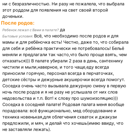
ни с безразличностью. Ни разу не пожалела, что выбрала
этот роддом для появления на свет своей второй
доченьки.
После родов:
да
Ребенок лежал с Вами в палате?
Всё, что необходимо после родов и для
Бытовые условия:
мамы и для ребёночка есть! Честно, даже то, что собирала
для себя и ребёнка практически не потребовалось! Бельё
меняли и предлагали так часто,что было проще взять, чем
отказаться))) В палате убирали 2 раза в день, сантехнику
чистили и мыли,наверное, и того чаще,еду всегда
приносили горячую, персонал всегда в перчаточках,
детские сёстры и дежурные акушерочки всегда помогут.
Соседка очень часто вызывала дежурную смену в первую
ночь после родов и я не разу не услышала от них слов
недовольства и т.п. Вот! к слову про шумоизоляцию)))
Соседка в соседней палате! Родовая палата меня вообще
порадовала: всё функционально, мед оборудование и
техника новенькая,для облегчения схваток и джакузи
предложили, и мяч, и делай что хочешь(имею ввиду, что
не заставляли лежать).