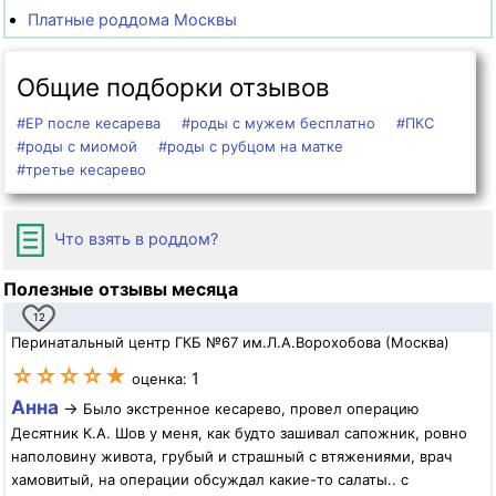
Платные роддома Москвы
Общие подборки отзывов
#ЕР после кесарева
#роды с мужем бесплатно
#ПКС
#роды с миомой
#роды с рубцом на матке
#третье кесарево
Что взять в роддом?
Полезные отзывы месяца
12
Перинатальный центр ГКБ №67 им.Л.А.Ворохобова (Москва)
☆☆☆☆★
1
оценка:
Анна
→
Было экстренное кесарево, провел операцию
Десятник К.А. Шов у меня, как будто зашивал сапожник, ровно
наполовину живота, грубый и страшный с втяжениями, врач
хамовитый, на операции обсуждал какие-то салаты.. с