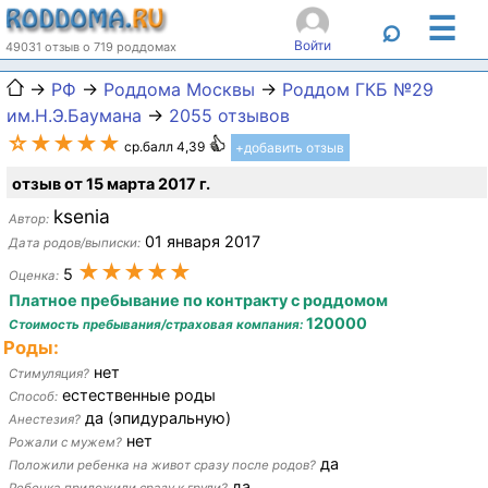
☰
⌕
Войти
49031 отзыв о 719 роддомах
→
РФ
→
Роддома Москвы
→
Роддом ГКБ №29
им.Н.Э.Баумана
→
2055 отзывов
☆★★★★
ср.балл 4,39
+добавить отзыв
отзыв от 15 марта 2017 г.
ksenia
Автор:
01 января 2017
Дата родов/выписки:
★★★★★
5
Оценка:
Платное пребывание по контракту с роддомом
120000
Стоимость пребывания/страховая компания:
Роды:
нет
Стимуляция?
естественные роды
Способ:
да (эпидуральную)
Анестезия?
нет
Рожали с мужем?
да
Положили ребенка на живот сразу после родов?
да