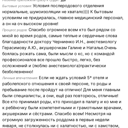
Ребенка приложили сразу к груди?
Условия послеродового отделения
Бытовые условия:
нормальные, шумоизоляции не хватало)))) К бытовым
условиям не придиралась, главное медицинский персонал,
а он на оч высоком уровне!
Спасибо огромное всем кто был рядом со
Процесс родов:
мной во время родов, самые теплые и сердечные слова
благодарности доктору Черниенко И.Н., анестезиологу
Герасимову А.Ю., акушерочкам Галине и Наталье.Очень
боялась рожать сама, были мысли о кс, но с командой
профессионалов все прошло быстро, легко, без
осложнений и (люблю анестезиолога)практически
безболезненно!
Если не ждать условий 5* отеля и
Личные впечатления:
раболепского отношения к своей персоне, то роды и
пребывание после пройдут на отлично! Для меня главным
были специалисты, а они, ещё раз повторюсь, отличные!
Все кто принимал роды, кто приходил в палату и ко мне и
к ребёночку были компетентными и грамотными врачами,
акушерками и сёстрами. Спасибо всем! Несмотря на
огромную загруженность роддома в первые недели
января, не столкнулась ни с халатностью, ни с хамством,