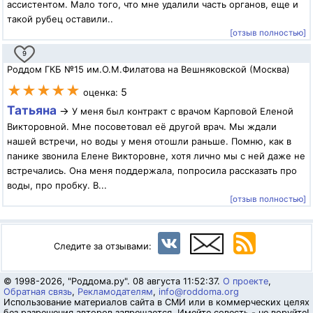
ассистентом. Мало того, что мне удалили часть органов, еще и
такой рубец оставили..
[отзыв полностью]
9
Роддом ГКБ №15 им.О.М.Филатова на Вешняковской (Москва)
★★★★★
5
оценка:
Татьяна
→
У меня был контракт с врачом Карповой Еленой
Викторовной. Мне посоветовал её другой врач. Мы ждали
нашей встречи, но воды у меня отошли раньше. Помню, как в
панике звонила Елене Викторовне, хотя лично мы с ней даже не
встречались. Она меня поддержала, попросила рассказать про
воды, про пробку. В...
[отзыв полностью]
Следите за отзывами:
© 1998-2026, "Роддома.ру". 08 августа 11:52:37.
О проекте
,
Обратная связь
,
Рекламодателям
,
info@roddoma.org
Использование материалов сайта в СМИ или в коммерческих целях
без разрешения авторов запрещается. Имейте совесть - не воруйте!