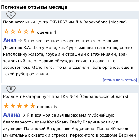
Полезные отзывы месяца
12
Перинатальный центр ГКБ №67 им.Л.А.Ворохобова (Москва)
☆☆☆☆★
1
оценка:
Анна
→
Было экстренное кесарево, провел операцию
Десятник К.А. Шов у меня, как будто зашивал сапожник, ровно
наполовину живота, грубый и страшный с втяжениями, врач
хамовитый, на операции обсуждал какие-то салаты.. с
ассистентом. Мало того, что мне удалили часть органов, еще и
такой рубец оставили..
[отзыв полностью]
6
Роддом г.Екатеринбург при ГКБ №14 (Свердловская область)
★★★★★
5
оценка:
Алина
→
Я и вся моя семья выражаем глубочайшую
благодарность врачу Кораблеву Глебу Владимировичу и
акушерке Потаповой Владиславе Андреевне! После 40 часов
мучительных схваток и стресса, пережитого в роддоме Верхней