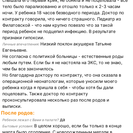
слышала его первый крик, не обняла и не поцеловала - все
тело было парализованно и отошло только к 2-3 часам
ночи. У ребенка 18 часов безводного периода. Доктор по
контракту говорила, что ничего страшного. Педиатр из
Филатовской - что нам крупно повезло что за такой
период ребенок не подцепил инфекцию. В результате
признаки гипоксии.
Низкий поклон акушерке Татьяне
Личные впечатления:
Евгеньевне.
Не согласна с политикой больницы - естественные роды
любым путем. Если бы я не настояла на ЭКС, то не знаю,
чем бы все закончилось
Но благодарна доктору по контракту, что она сказала в
операционной неонатологам, которые уносили моего
ребенка когда я пришла в себя - чтобы хотя бы дали
поцеловать. Также доктор по контракту
проконсультировала несколько раз после родов и
выписки.
После родов:
да
Ребенок лежал с Вами в палате?
В целом хорошо, если бы только в конце
Бытовые условия:
марта было отопление. С новорожденным мерзли в