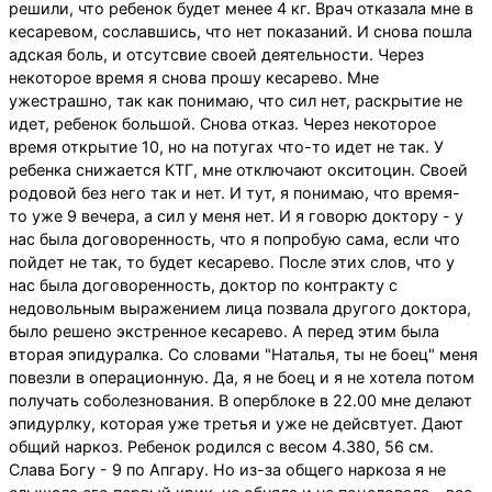
решили, что ребенок будет менее 4 кг. Врач отказала мне в
кесаревом, сославшись, что нет показаний. И снова пошла
адская боль, и отсутсвие своей деятельности. Через
некоторое время я снова прошу кесарево. Мне
ужестрашно, так как понимаю, что сил нет, раскрытие не
идет, ребенок большой. Снова отказ. Через некоторое
время открытие 10, но на потугах что-то идет не так. У
ребенка снижается КТГ, мне отключают окситоцин. Своей
родовой без него так и нет. И тут, я понимаю, что время-
то уже 9 вечера, а сил у меня нет. И я говорю доктору - у
нас была договоренность, что я попробую сама, если что
пойдет не так, то будет кесарево. После этих слов, что у
нас была договоренность, доктор по контракту с
недовольным выражением лица позвала другого доктора,
было решено экстренное кесарево. А перед этим была
вторая эпидуралка. Со словами "Наталья, ты не боец" меня
повезли в операционную. Да, я не боец и я не хотела потом
получать соболезнования. В оперблоке в 22.00 мне делают
эпидурлку, которая уже третья и уже не дейсвтует. Дают
общий наркоз. Ребенок родился с весом 4.380, 56 см.
Слава Богу - 9 по Апгару. Но из-за общего наркоза я не