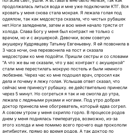
погасив свет, ушли. А вставать мне было нельзя, так как
продолжалась литься вода и мне уже подключили КТГ. Вся
кровать у меня снова стала мокрая. Я лежала голая под
одеялом, так как медсестра сказала, что чистых рубашек
нет.Ноги заледенели, затем и всю меня начало трясти от
холода. Слава Богу у меня был контракт не только с
врачом, но и с акушеркой. Девочки, всем советую
акушерку Кудрявцеву Татьяну Евгеньевну. Я ей позвонила в
3 часа ночи, она перезвонила на пост и сказала
медсестрам ко мне подойти. Пришли сестры и со словами
"А что же вы не сказали, что у вас контракт с акушеркой"
стали мне перестилать мокрую постель и были немного
любезнее. Через час ко мне подошел врач, спросил как
дела и почему я лежу голая. Услышав ответ сказал, что
сейчас мне принесут рубашку. ее действительно принесли
через 5 минут. Но согреться я так и не смогла до утра,
лежала с ледяными руками и ногами. Под утро добрая
доктор принесла мне обогреватель, который едва согрел.
А совсем утром у меня охрипло горло. В процессе родов
днем у меня поднялась температура, возможно, из-за
этого холода и мне помимо всего прочего еще прокололи
антибиотик, прямо во время родов. А так доктор по