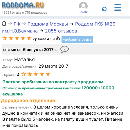
☰
⌕
Войти
49031 отзыв о 719 роддомах
→
РФ
→
Роддома Москвы
→
Роддом ГКБ №29
им.Н.Э.Баумана
→
2055 отзывов
☆★★★★
ср.балл 4,39
+добавить отзыв
отзыв от 6 августа 2017 г.
2
Наталья
Автор:
29 марта 2017
Дата родов/выписки:
☆★★★★
4
Оценка:
Платное пребывание по контракту с роддомом
120000+10000
Стоимость пребывания/страховая компания:
акушерка
Дородовое отделение:
В целом хорошие условия, только очень
Бытовые условия:
душно в комнатах и на окнах нет ни занавесок, ни жалюзи.
В палате было 5 человек, на палату душ и туалет. Питание
мне понравилось