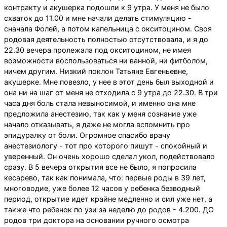
контракту и акушерка подошли к 9 утра. У меня не было
схваток до 11.00 и мне начали делать стимуляцию -
сначала Фолей, а потом капельница с окситоцином. Своя
родовая деятельность полностью отсутствовала, и я до
22.30 вечера пролежала под окситоцином, не имея
возможности воспользоваться ни ванной, ни фитболом,
ничем другим. Низкий поклон Татьяне Евгеньевне,
акушерке. Мне повезло, у нее в этот день был выходной и
она ни на шаг от меня не отходила с 9 утра до 22.30. В три
часа дня боль стала невыносимой, и именно она мне
предложила анестезию, так как у меня сознание уже
начало отказывать, я даже не могла вспомнить про
эпидуралку от боли. Огромное спасибо врачу
анестезиологу - тот про которого пишут - спокойный и
уверенный. Он очень хорошо сделал укол, подействовало
сразу. В 5 вечера открытия все не было, я попросила
кесарево, так как понимала, что: первые роды в 39 лет,
многоводие, уже более 12 часов у ребенка безводный
период, открытие идет крайне медленно и сил уже нет, а
также что ребенок по узи за неделю до родов - 4.200. ДО
родов три доктора на основании ручного осмотра