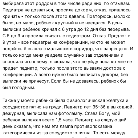
выбирала этот роддом в том числе ради них, по отзывам.
Педиатра не дозваться, просила докорм, отказ, пришлось
кричать - только после этого давали. Повторюсь, молоко
было, но мало, ребенок крупный и не наедался. В день
выписки ребенок кричал с 6 утра до 12 дня без перерыва.
С 6 до 9 я просила связать с педиатром. Отказ. Предлог в
9 утра - все педиатры на конференции, никто не может
подойти. Я вышла с малышом в коридор, что запрещено. И
только когда меня увидела случайно зав отделением и
спросила что к чему, я сказала, что не уйду пока ко мне не
придет педиатр, только после этого вызвали доктора с
конференции. А всего нужно было выписать докорм, без
выписки не принесут. Если бы не дозвалась, ребенок бы
был голодным.
Также у моего ребенка была физиологическая желтуха и
сосудистое пятно на груди. Педиатр лет 35-36 в выходной,
дежурная, выписала нам фотолампу. Слава Богу, мой
ребенок вылежал всего 1,5 часа. Педиатр на следующий
день сказала, что нам эта лампа противопоказана
категорически из-за сосудистого пятна. То есть между