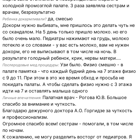
холодной промозглой палате. 3 раза заявляла сестрам и
врачам, безрезультатно
да, смесью
Ребенка докармливали?
Докорм нужно выбивать, мне пришлось это делать чуть не
со скандалом. На 5 день только пришло молоко. но его
было очень мало. Педиатры нажимают на грудь, молоко
потекло и со словами - у вас есть молоко, вам не нужен
докорм, его не выписывают в том числе на ночь. В
результате голодный ребенок, крик, нервы матери....
Узи было. Физио смешно - в
Послеродовые мед.процедуры:
палате памятка - что каждый будний день на 7 этаже физио
с 9 до 11. При этом в это же время обход и просьба не
покидать палаты. А чтобы сделать физио нужно с 3 этажа
идти на 7 и оставлять малыша одного
Палатная врач - Рогова Ю.В. Большое
Личные впечатления:
спасибо за внимание и чуткость.
Благодарю дежурного доктора А.О. Горгидзе за чуткость
и профессионализм.
Огромное спасибо всем! сестрам - помогали, в том числе
по ночам.
К сожалению, не могу разделить восторг от педиатров. Я