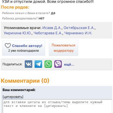
УЗИ и отпустили домой. Всем огромное спасибо!!!
После родов:
да
Ребенок лежал с Вами в палате?
нет
Ребенка докармливали?
Упоминаемые врачи:
Исаев Д.А.
,
Октябрьская Е.А.
,
Умрихина Ю.Ю.
,
Чеботарева Е.А.
,
Черниенко И.Н.
Пожаловаться
Спасибо автору!
модератору
2
уже поблагодарили
Поделиться:
ещё...
Комментарии (0)
Ваш комментарий:
[
цитировать
]