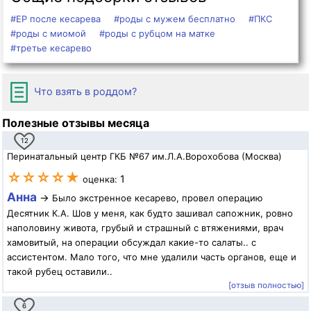
#ЕР после кесарева
#роды с мужем бесплатно
#ПКС
#роды с миомой
#роды с рубцом на матке
#третье кесарево
Что взять в роддом?
Полезные отзывы месяца
12
Перинатальный центр ГКБ №67 им.Л.А.Ворохобова (Москва)
☆☆☆☆★
1
оценка:
Анна
→
Было экстренное кесарево, провел операцию
Десятник К.А. Шов у меня, как будто зашивал сапожник, ровно
наполовину живота, грубый и страшный с втяжениями, врач
хамовитый, на операции обсуждал какие-то салаты.. с
ассистентом. Мало того, что мне удалили часть органов, еще и
такой рубец оставили..
[отзыв полностью]
6