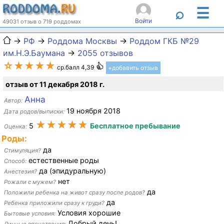
☰
⌕
Войти
49031 отзыв о 719 роддомах
→
РФ
→
Роддома Москвы
→
Роддом ГКБ №29
им.Н.Э.Баумана
→
2055 отзывов
☆★★★★
ср.балл 4,39
+добавить отзыв
отзыв от 11 декабря 2018 г.
Анна
Автор:
19 ноября 2018
Дата родов/выписки:
★★★★★
5
Бесплатное пребывание
Оценка:
Роды:
да
Стимуляция?
естественные роды
Способ:
да (эпидуральную)
Анестезия?
нет
Рожали с мужем?
да
Положили ребенка на живот сразу после родов?
да
Ребенка приложили сразу к груди?
Условия хорошие
Бытовые условия:
Добрый день!