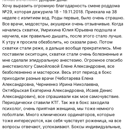
Личные впечатления:
Хочу выразить огромную благодарность смене роддома
№29, которая дежурила 18 - 19.11.2018. Приехала на 38
неделе с излитием вод. Роды первые, было очень страшно.
Все врачи, медсестры, акушерки очень отзывчивые. Когда
начались схватки, Умрихина Юлия Юрьевна подошла и
научила, как правильно дышать, после этого стало лучше.
К утру я просила обезболить, но сказали рано. Потом
схватки стали реже, а дальше вообще прекратились. Мне
поставили окситоцин, схватки стали очень болезненные и
мне сделали эпидуральную анестезию. Огромное спасибо
анестезиологу Самойловой Елене Александровне, все
безболезненно и мастерски. Весь этот период в бокс
приходили разные врачи (Чеботарева Елена
Александровна, Черниенко Ирина Николаевна,
Октябрьская Екатерина Александровна, Исаев Денис
Александрович), все спрашивали как мое самочувствие.
Периодически ставили КТГ. Так же в бокс заходила
психолог, очень приятная женщина, мы тоже немного
поболтали. Много клинических ординаторов, которые
тоже интересуются, как себя чувствует роженица, на все
вопросы отвечают, успокаивают. Боксы индивидуальные,