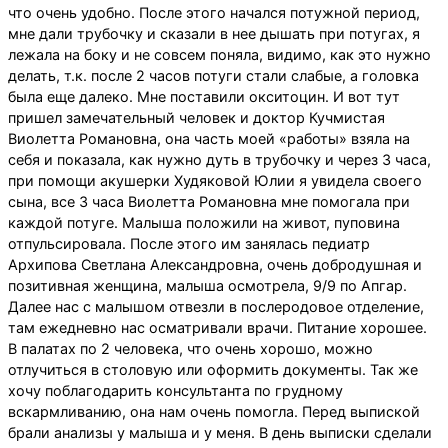
что очень удобно. После этого начался потужной период,
мне дали трубочку и сказали в нее дышать при потугах, я
лежала на боку и не совсем поняла, видимо, как это нужно
делать, т.к. после 2 часов потуги стали слабые, а головка
была еще далеко. Мне поставили окситоцин. И вот тут
пришел замечательный человек и доктор Кучмистая
Виолетта Романовна, она часть моей «работы» взяла на
себя и показала, как нужно дуть в трубочку и через 3 часа,
при помощи акушерки Худяковой Юлии я увидела своего
сына, все 3 часа Виолетта Романовна мне помогала при
каждой потуге. Малыша положили на живот, пуповина
отпульсировала. После этого им занялась педиатр
Архипова Светлана Александровна, очень добродушная и
позитивная женщина, малыша осмотрела, 9/9 по Апгар.
Далее нас с малышом отвезли в послеродовое отделение,
там ежедневно нас осматривали врачи. Питание хорошее.
В палатах по 2 человека, что очень хорошо, можно
отлучиться в столовую или оформить документы. Так же
хочу поблагодарить консультанта по грудному
вскармливанию, она нам очень помогла. Перед выпиской
брали анализы у малыша и у меня. В день выписки сделали