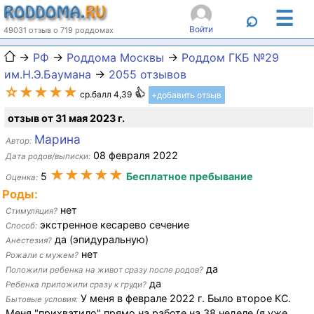
☰
⌕
Войти
49031 отзыв о 719 роддомах
→
РФ
→
Роддома Москвы
→
Роддом ГКБ №29
им.Н.Э.Баумана
→
2055 отзывов
☆★★★★
ср.балл 4,39
+добавить отзыв
отзыв от 31 мая 2023 г.
Марина
Автор:
08 февраля 2022
Дата родов/выписки:
★★★★★
5
Бесплатное пребывание
Оценка:
Роды:
нет
Стимуляция?
экстренное кесарево сечение
Способ:
да (эпидуральную)
Анестезия?
нет
Рожали с мужем?
да
Положили ребенка на живот сразу после родов?
да
Ребенка приложили сразу к груди?
У меня в феврале 2022 г. Было второе КС.
Бытовые условия:
Меня "прихватило" прямо на работе на 38 неделе (я уже