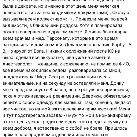
была в декрете, но именно в этот день меня нелегкая
понесла в офис за необходимыми документами) . Скорую
вызывали всем коллективом: -) . Привезли меня, по всей
видимости, в ближайший роддом. Хотя я планировала
рожать совершенно в другом месте. Я очень благодарна
всем врачам и мед. Персоналу, которые в это время
находились рядом со мной. Делал мне операцию Корбут А.
В. - хирург от Бога. Никаких осложнений после КС не
было, сделал все аккуратно, шва уже не заметно!
Анестезиолог - женщина, к сожалению, не помню ее ФИО,
все время находилась рядом, разговаривала со мной,
поддерживала! Мед. Сестра в реанимации очень
внимательные, ни на секунду не оставляли меня. Дочку
мне передали спустя 8 часов, но ее регулярно приносили,
пока я отлеживалась в реанимации. Девочки, обязательно
берите с собой одежду для малыша! Там, конечно, выдают
все чистое, но на мой взгляд пеленки прям жесткие! Меня
и тут подстерегала засада: -) муж то мой в командировку
в этот день уехал, родители в другом городе, а сумку со
всем добром, я естественно с собой не брала. Пришлось
прям в послеродовом отделении искать магаз и