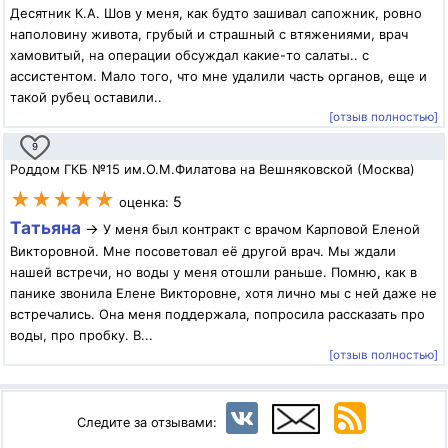
Десятник К.А. Шов у меня, как будто зашивал сапожник, ровно
наполовину живота, грубый и страшный с втяжениями, врач
хамовитый, на операции обсуждал какие-то салаты.. с
ассистентом. Мало того, что мне удалили часть органов, еще и
такой рубец оставили..
[отзыв полностью]
9
Роддом ГКБ №15 им.О.М.Филатова на Вешняковской (Москва)
★★★★★
5
оценка:
Татьяна
→
У меня был контракт с врачом Карповой Еленой
Викторовной. Мне посоветовал её другой врач. Мы ждали
нашей встречи, но воды у меня отошли раньше. Помню, как в
панике звонила Елене Викторовне, хотя лично мы с ней даже не
встречались. Она меня поддержала, попросила рассказать про
воды, про пробку. В...
[отзыв полностью]
Следите за отзывами: