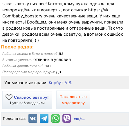
заказывать у них все! Кстати, кому нужна одежда для
новорождённых и конверты, вот ссылка: https: //vk.
Com/baby_boxstory очень качественные вещи. У них еще
инста есть! Вообщем, они меня очень выручили, привезли
в роддом новые постиранные и отпаренные вещи. Так что
девочки, роддом всем очень советую, а вот моих ошибок
не повторяйте) ) )
После родов:
да
Ребенок лежал с Вами в палате?
отличные условия
Бытовые условия:
нет
Ребенка докармливали?
да
Послеродовые мед.процедуры:
Упоминаемые врачи:
Корбут А.В.
Пожаловаться
Спасибо автору!
модератору
1
уже поблагодарили
Поделиться:
ещё...