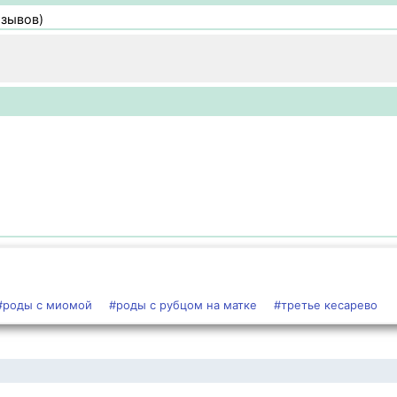
тзывов)
#роды с миомой
#роды с рубцом на матке
#третье кесарево