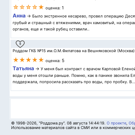
☆☆☆☆★
1
оценка:
Анна
→
Было экстренное кесарево, провел операцию Десят
грубый и страшный с втяжениями, врач хамовитый, на операц
органов, еще и такой рубец оставили..
9
Роддом ГКБ №15 им.О.М.Филатова на Вешняковской (Москва)
★★★★★
5
оценка:
Татьяна
→
У меня был контракт с врачом Карповой Елено
воды у меня отошли раньше. Помню, как в панике звонила Ел
поддержала, попросила рассказать про воды, про пробку. В..
© 1998-2026, "Роддома.ру". 08 августа 14:44:19.
О проекте
,
Обр
Использование материалов сайта в СМИ или в коммерческих це