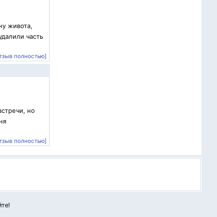
ну живота,
удалили часть
тзыв полностью]
встречи, но
ня
тзыв полностью]
йте!