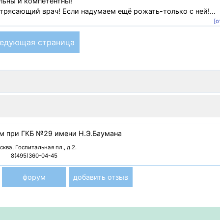
льны и компетентны!
отрясающий врач! Если надумаем ещё рожать-только с ней!...
[о
едующая страница
м при ГКБ №29 имени Н.Э.Баумана
ква, Госпитальная пл., д.2.
8(495)360-04-45
форум
добавить отзыв