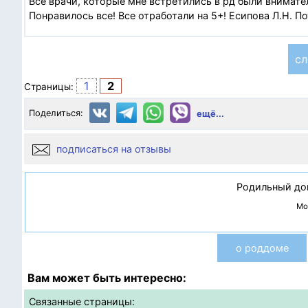
Все врачи, которые мне встретились в рд были внимате
Понравилось все! Все отработали на 5+! Есипова Л.Н. П
сл
1
2
Страницы:
Поделиться:
ещё...
подписаться на отзывы
Родильный до
Мос
о роддоме
Вам может быть интересно:
Связанные страницы: