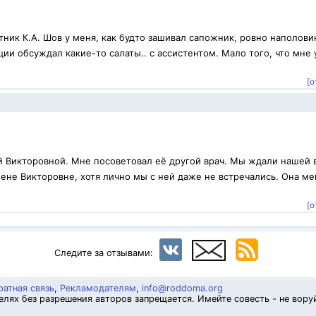
ник К.А. Шов у меня, как будто зашивал сапожник, ровно наполови
ии обсуждал какие-то салаты.. с ассистентом. Мало того, что мне 
[о
й Викторовной. Мне посоветовал её другой врач. Мы ждали нашей 
ене Викторовне, хотя лично мы с ней даже не встречались. Она ме
.
[о
Следите за отзывами:
атная связь
,
Рекламодателям
,
info@roddoma.org
лях без разрешения авторов запрещается. Имейте совесть - не вору