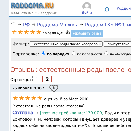
⌕
Роддом
Войти
49031 отзыв о 719 роддомах
→
РФ
→
Роддома Москвы
→
Роддом ГКБ №29 и
☆★★★★
ср.балл 4,39
+добавить отзыв
Фильтр:
Сортировка:
по порядку
по полезности
по обсужда
Отзывы: естественные роды после к
1
2
Страницы:
25 апреля 2016 г.
6
★★★★★
5
оценка:
за Март 2016
[естественные роды после кесарева]
Свтлана
→
[платное пребывание: 170.000]
Роды в вторы
Есиповой Л.Н. Человек, который внушает доверее и увер
ведёшь себя не вполне адыкватно🙃). Помощь её действ