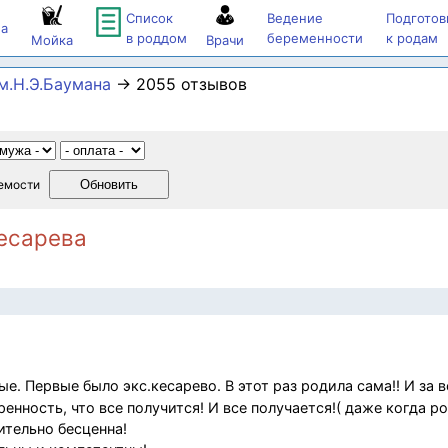
Список
Ведение
Подготов
а
в роддом
беременности
к родам
Мойка
Врачи
м.Н.Э.Баумана
→ 2055 отзывов
емости
есарева
е. Первые было экс.кесарево. В этот раз родила сама!! И за 
енность, что все получится! И все получается!( даже когда р
ительно бесценна!