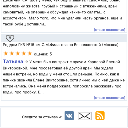
Десятник К.А. Шов у меня, как будто зашивал сапожник, ровно
наполовину живота, грубый и страшный с втяжениями, врач
хамовитый, на операции обсуждал какие-то салаты.. с
ассистентом. Мало того, что мне удалили часть органов, еще и
такой рубец оставили..
[отзыв полностью]
9
Роддом ГКБ №15 им.О.М.Филатова на Вешняковской (Москва)
★★★★★
5
оценка:
Татьяна
→
У меня был контракт с врачом Карповой Еленой
Викторовной. Мне посоветовал её другой врач. Мы ждали
нашей встречи, но воды у меня отошли раньше. Помню, как в
панике звонила Елене Викторовне, хотя лично мы с ней даже не
встречались. Она меня поддержала, попросила рассказать про
воды, про пробку. В...
[отзыв полностью]
Следите за отзывами: