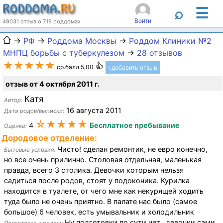
☰
⌕
Войти
49031 отзыв о 719 роддомах
→
РФ
→
Роддома Москвы
→
Роддом Клиники №2
МНПЦ борьбы с туберкулезом
→
28 отзывов
★★★★★
ср.балл 5,00
+добавить отзыв
отзыв от 4 октября 2011 г.
Катя
Автор:
16 августа 2011
Дата родов/выписки:
☆★★★★
4
Бесплатное пребывание
Оценка:
Дородовое отделение:
Чисто! сделан ремонтик, не евро конечно,
Бытовые условия:
но все очень прилично. Столовая отдельная, маленькая
правда, всего 3 столика. Девочки которым нельзя
садиться после родов, стоят у подоконика. Курилка
находится в туалете, от чего мне как некурящей ходить
туда было не очень приятно. В палате нас было (самое
большое) 6 человек, есть умывальник и холодильник
Ну подготовки по сути нет.. девочки сами