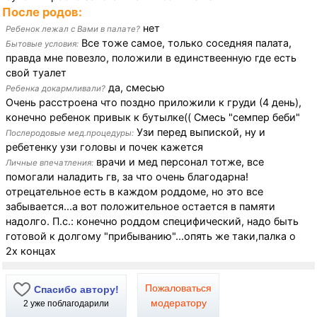
После родов:
нет
Ребенок лежал с Вами в палате?
Все тоже самое, только соседняя палата,
Бытовые условия:
правда мне повезло, положили в единствеенную где есть
свой туалет
да, смесью
Ребенка докармливали?
Очень расстроена что поздно приложили к груди (4 день),
конечно ребенок привык к бутылке(( Смесь "семпер беби"
Узи перед выпиской, ну и
Послеродовые мед.процедуры:
ребетенку узи головы и почек кажется
врачи и мед персонал тотже, все
Личные впечатления:
помогали наладить гв, за что очень благодарна!
отрецательное есть в каждом роддоме, но это все
забывается...а вот положительное остается в памяти
надолго. П.с.: конечно роддом специфический, надо быть
готовой к долгому "прибыванию"...опять же таки,палка о
2х концах
Пожаловаться
Спасибо автору!
модератору
2
уже поблагодарили