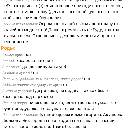
Подготовка к родам:
себя настраивают))) единственное приходит анестезиолог,
но от него мало толку (делают только общую анестезию,
чтобы вы сним не бсуждали)
Огромное спасибо всему персоналу от
Личные впечатления:
врачей до медсестер! Даже перечислять не буду, так как
реально всем. Отношение к девочкам и деткам просто
невероятное.
Роды:
нет
Стимуляция?
кесарево сечение
Способ:
да (не эпидуральную)
Анестезия?
нет
Рожали с мужем?
нет
Положили ребенка на живот сразу после родов?
нет
Ребенка приложили сразу к груди?
Где рожают, не видела, так как было
Бытовые условия:
кессарево под наркозом
ничего не помню, единственное думала что
Процесс родов:
будет эпидуралка, но слушать даже не стали
Тут вообще без комментариев. Акушерка
Личные впечатления:
Людмила Викторовна не отходила ни на шаг в течении
суток - просто золотая. Таких больше нет!