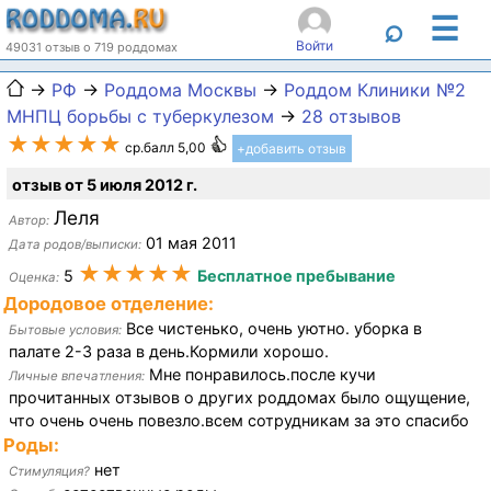
☰
⌕
Войти
49031 отзыв о 719 роддомах
→
РФ
→
Роддома Москвы
→
Роддом Клиники №2
МНПЦ борьбы с туберкулезом
→
28 отзывов
★★★★★
ср.балл 5,00
+добавить отзыв
отзыв от 5 июля 2012 г.
Леля
Автор:
01 мая 2011
Дата родов/выписки:
★★★★★
5
Бесплатное пребывание
Оценка:
Дородовое отделение:
Все чистенько, очень уютно. уборка в
Бытовые условия:
палате 2-3 раза в день.Кормили хорошо.
Мне понравилось.после кучи
Личные впечатления:
прочитанных отзывов о других роддомах было ощущение,
что очень очень повезло.всем сотрудникам за это спасибо
Роды:
нет
Стимуляция?