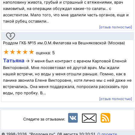
наполовину живота, грубый и страшный с втяжениями, врач
хамовитый, на операции обсуждал какие-то салаты.. с
ассистентом. Мало того, что мне удалили часть органов, еще и
такой рубец оставили..
[отзыв полностью]
9
Роддом ГКБ №15 им.О.М.Филатова на Вешняковской (Москва)
★★★★★
5
оценка:
Татьяна
→
У меня был контракт с врачом Карповой Еленой
Викторовной. Мне посоветовал её другой врач. Мы ждали
нашей встречи, но воды у меня отошли раньше. Помню, как в
панике звонила Елене Викторовне, хотя лично мы с ней даже не
встречались. Она меня поддержала, попросила рассказать про
воды, про пробку. В...
[отзыв полностью]
Следите за отзывами:
© 1998-2026, "Роддома.ру". 08 августа 20:20:51.
О проекте
,