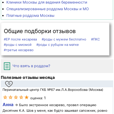
Клиники Москвы для ведения беременности
Специализированные роддома Москвы и МО
Платные роддома Москвы
Общие подборки отзывов
#ЕР после кесарева
#роды с мужем бесплатно
#ПКС
#роды с миомой
#роды с рубцом на матке
#третье кесарево
Что взять в роддом?
Полезные отзывы месяца
12
Перинатальный центр ГКБ №67 им.Л.А.Ворохобова (Москва)
☆☆☆☆★
1
оценка:
Анна
→
Было экстренное кесарево, провел операцию
Десятник К.А. Шов у меня, как будто зашивал сапожник, ровно