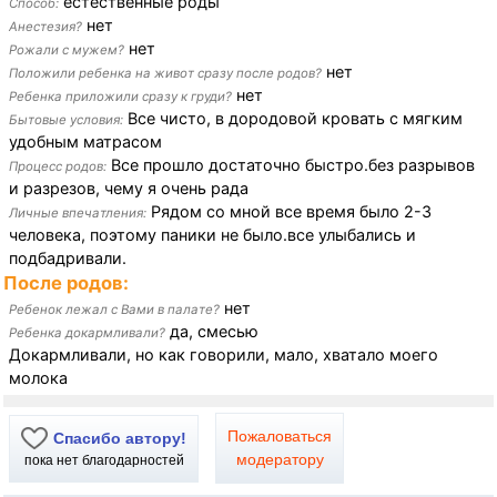
естественные роды
Способ:
нет
Анестезия?
нет
Рожали с мужем?
нет
Положили ребенка на живот сразу после родов?
нет
Ребенка приложили сразу к груди?
Все чисто, в дородовой кровать с мягким
Бытовые условия:
удобным матрасом
Все прошло достаточно быстро.без разрывов
Процесс родов:
и разрезов, чему я очень рада
Рядом со мной все время было 2-3
Личные впечатления:
человека, поэтому паники не было.все улыбались и
подбадривали.
После родов:
нет
Ребенок лежал с Вами в палате?
да, смесью
Ребенка докармливали?
Докармливали, но как говорили, мало, хватало моего
молока
Пожаловаться
Спасибо автору!
модератору
пока нет благодарностей