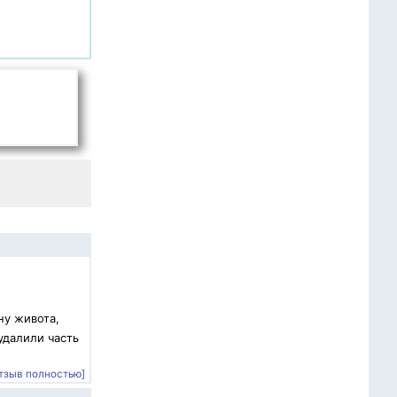
ну живота,
удалили часть
тзыв полностью]