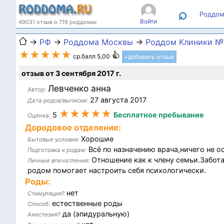
⌕
Роддом
Войти
49031 отзыв о 719 роддомах
→
РФ
→
Роддома Москвы
→
Роддом Клиники №
★★★★★
ср.балл 5,00
+добавить отзыв
отзыв от 3 сентября 2017 г.
Левченко анна
Автор:
27 августа 2017
Дата родов/выписки:
★★★★★
5
Бесплатное пребывание
Оценка:
Дородовое отделение:
Хорошие
Бытовые условия:
Всё по назначению врача,ничего не о
Подготовка к родам:
Отношение как к члену семьи.Забот
Личные впечатления:
родом помогает настроить себя психологически.
Роды:
нет
Стимуляция?
естественные роды
Способ:
да (эпидуральную)
Анестезия?