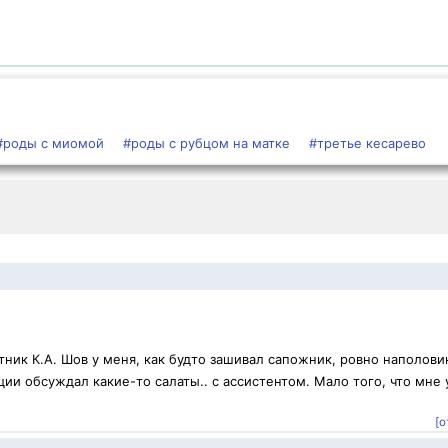
#роды с миомой
#роды с рубцом на матке
#третье кесарево
ник К.А. Шов у меня, как будто зашивал сапожник, ровно наполови
ии обсуждал какие-то салаты.. с ассистентом. Мало того, что мне 
[о