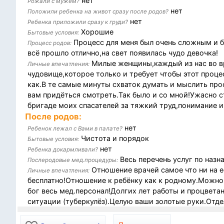
нет
Рожали с мужем?
нет
Положили ребенка на живот сразу после родов?
нет
Ребенка приложили сразу к груди?
Хорошие
Бытовые условия:
Процесс для меня был очень сложным и б
Процесс родов:
всё прошло отлично,на свет появилась чудо девочка!
Милые женщины,каждый из нас во в
Личные впечатления:
чудовище,которое только и требует чтобы этот процес
как.В те самые минуты схваток думать и мыслить прос
вам придёться смотреть.Так было и со мной!Ужасно с
бригаде моих спасателей за тяжкий труд,понимание и 
После родов:
нет
Ребенок лежал с Вами в палате?
Чистота и порядок
Бытовые условия:
нет
Ребенка докармливали?
Весь перечень услуг по назн
Послеродовые мед.процедуры:
Отношение врачей самое что ни на е
Личные впечатления:
бесплатно!Отношение к ребёнку как к родному.Можно
бог весь мед.персонал!Долгих лет работы и процвет
ситуации (туберкулёз).Целую ваши золотые руки.Отде