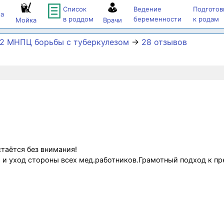
Список
Ведение
Подготов
а
в роддом
беременности
к родам
Мойка
Врачи
2 МНПЦ борьбы с туберкулезом
→
28 отзывов
стаётся без внимания!
а и уход стороны всех мед.работников.Грамотный подход к п