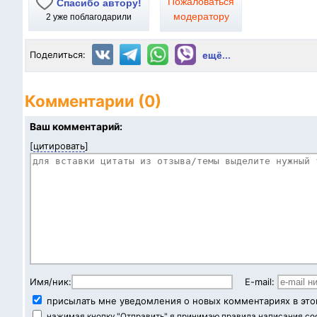
Пожаловаться
Спасибо автору!
модератору
2
уже поблагодарили
Поделиться:
ещё...
Комментарии (0)
Ваш комментарий:
[
цитировать
]
Имя/ник:
E-mail:
присылать мне уведомления о новых комментариях в это
нажимая кнопку "Отправить" я принимаю
правила написания с