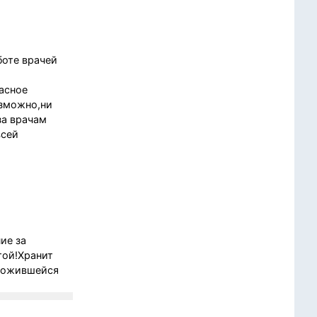
боте врачей
асное
озможно,ни
за врачам
всей
ие за
той!Хранит
сложившейся