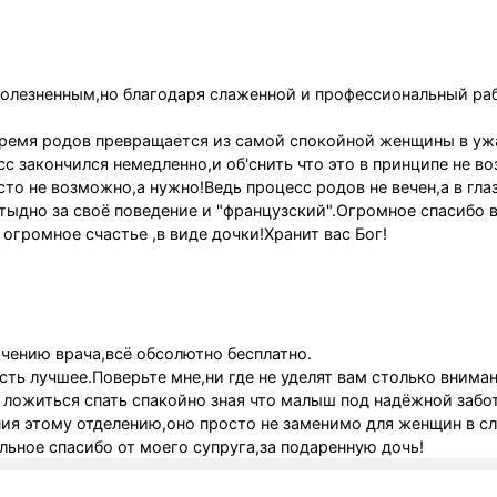
олезненным,но благодаря слаженной и профессиональный ра
ремя родов превращается из самой спокойной женщины в уж
с закончился немедленно,и об'снить что это в принципе не в
то не возможно,а нужно!Ведь процесс родов не вечен,а в гла
тыдно за своё поведение и "французский".Огромное спасибо 
огромное счастье ,в виде дочки!Хранит вас Бог!
ачению врача,всё обсолютно бесплатно.
сть лучшее.Поверьте мне,ни где не уделят вам столько вниман
 ложиться спать спакойно зная что малыш под надёжной забо
ания этому отделению,оно просто не заменимо для женщин в 
льное спасибо от моего супруга,за подаренную дочь!