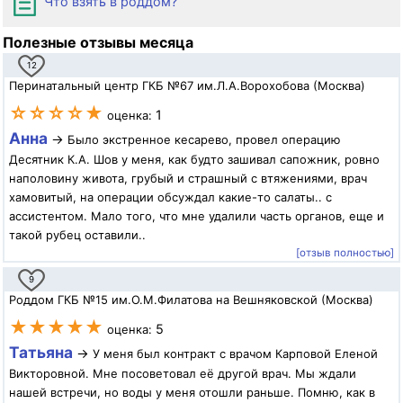
Что взять в роддом?
Полезные отзывы месяца
12
Перинатальный центр ГКБ №67 им.Л.А.Ворохобова (Москва)
☆☆☆☆★
1
оценка:
Анна
→
Было экстренное кесарево, провел операцию
Десятник К.А. Шов у меня, как будто зашивал сапожник, ровно
наполовину живота, грубый и страшный с втяжениями, врач
хамовитый, на операции обсуждал какие-то салаты.. с
ассистентом. Мало того, что мне удалили часть органов, еще и
такой рубец оставили..
[отзыв полностью]
9
Роддом ГКБ №15 им.О.М.Филатова на Вешняковской (Москва)
★★★★★
5
оценка:
Татьяна
→
У меня был контракт с врачом Карповой Еленой
Викторовной. Мне посоветовал её другой врач. Мы ждали
нашей встречи, но воды у меня отошли раньше. Помню, как в