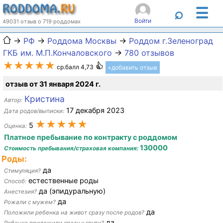
☰
⌕
Войти
49031 отзыв о 719 роддомах
→
РФ
→
Роддома Москвы
→
Роддом г.Зеленоград
ГКБ им. М.П.Кончаловского
→
780 отзывов
★★★★★
ср.балл 4,73
+добавить отзыв
отзыв от 31 января 2024 г.
Кристина
Автор:
17 декабря 2023
Дата родов/выписки:
★★★★★
5
Оценка:
Платное пребывание по контракту с роддомом
130000
Стоимость пребывания/страховая компания:
Роды:
да
Стимуляция?
естественные роды
Способ:
да (эпидуральную)
Анестезия?
да
Рожали с мужем?
да
Положили ребенка на живот сразу после родов?
да