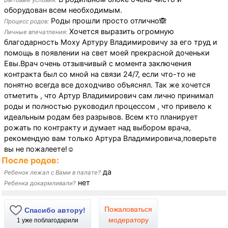
Бытовые условия:
оборудован всем необходимым.
Роды прошли просто отлично🙈
Процесс родов:
Хочется выразить огромную
Личные впечатления:
благодарность Моху Артуру Владимировичу за его труд и
помощь в появлении на свет моей прекрасной доченьки
Евы.Врач очень отзывчивый с момента заключения
контракта был со мной на связи 24/7, если что-то не
понятно всегда все доходчиво объяснял. Так же хочется
отметить , что Артур Владимирович сам лично принимал
роды и полностью руководил процессом , что привело к
идеальным родам без разрывов. Всем кто планирует
рожать по контракту и думает над выбором врача,
рекомендую вам только Артура Владимировича,поверьте
вы не пожалеете!☺️
После родов:
да
Ребенок лежал с Вами в палате?
нет
Ребенка докармливали?
Пожаловаться
Спасибо автору!
модератору
1
уже поблагодарили