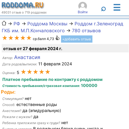
☰
⌕
Войти
49031 отзыв о 719 роддомах
→
РФ
→
Роддома Москвы
→
Роддом г.Зеленоград
ГКБ им. М.П.Кончаловского
→
780 отзывов
★★★★★
ср.балл 4,73
+добавить отзыв
отзыв от 27 февраля 2024 г.
Анастасия
Автор:
11 февраля 2024
Дата родов/выписки:
★★★★★
5
Оценка:
Платное пребывание по контракту с роддомом
100000
Стоимость пребывания/страховая компания:
Роды:
нет
Стимуляция?
естественные роды
Способ:
да (эпидуральную)
Анестезия?
да
Рожали с мужем?
нет
Ребенка приложили сразу к груди?
В родильном блоке очень чисто и