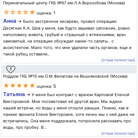
Перинатальный центр ГКБ №67 им.Л.А.Ворохобова (Москва)
☆☆☆☆★
1
оценка:
Анна
→
Было экстренное кесарево, провел операцию
Десятник К.А. Шов у меня, как будто зашивал сапожник, ровно
наполовину живота, грубый и страшный с втяжениями, врач
хамовитый, на операции обсуждал какие-то салаты.. с
ассистентом. Мало того, что мне удалили часть органов, еще и
такой рубец оставили..
[отзыв полностью]
9
Роддом ГКБ №15 им.О.М.Филатова на Вешняковской (Москва)
★★★★★
5
оценка:
Татьяна
→
У меня был контракт с врачом Карповой Еленой
Викторовной. Мне посоветовал её другой врач. Мы ждали
нашей встречи, но воды у меня отошли раньше. Помню, как в
панике звонила Елене Викторовне, хотя лично мы с ней даже не
встречались. Она меня поддержала, попросила рассказать про
воды, про пробку. В...
[отзыв полностью]