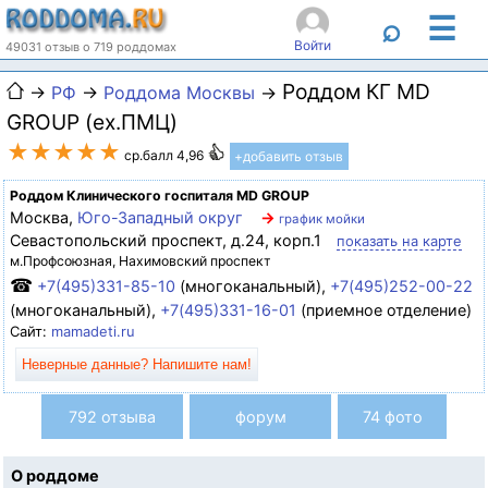
☰
⌕
Войти
49031 отзыв о 719 роддомах
Роддом КГ MD
→
РФ
→
Роддома Москвы
→
GROUP (ex.ПМЦ)
★★★★★
ср.балл 4,96
+добавить отзыв
Роддом Клинического госпиталя MD GROUP
Москва,
Юго-Западный округ
→
график мойки
Севастопольский проспект, д.24, корп.1
показать на карте
м.Профсоюзная, Нахимовский проспект
☎
+7(495)331-85-10
(многоканальный),
+7(495)252-00-22
(многоканальный),
+7(495)331-16-01
(приемное отделение)
Сайт:
mamadeti.ru
Неверные данные? Напишите нам!
792 отзыва
форум
74 фото
О роддоме