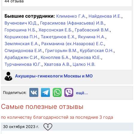
44 отзыва
Бывшие сотрудники:
Клименко Г.А.
,
Найденова И.Е.
,
Вученович Ю.Д.
,
Герасимова (Афанасьева) И.В.
,
Горюшина Н.Б.
,
Херсонская Е.Б.
,
Грабовский В.М.
,
Коршикова П.Н.
,
Тажетдинов Е.Х.
,
Якунина Н.А.
,
Землянская Е.А.
,
Рахманина (ex.Назарова) Е.С.
,
Спиридонова Е.И.
,
Григорьян В.М.
,
Курбатская О.Н.
,
Арабаджян С.И.
,
Коноплев Б.А.
,
Маркова Ю.Е.
,
Турчанинова Ю.Г.
,
Хватова А.В.
,
Цалко Н.В.
Акушеры-гинекологи Москвы и МО
Поделиться:
ещё...
Самые полезные отзывы
по количеству благодарностей за последние 3 года
30 октября 2023 г.
6