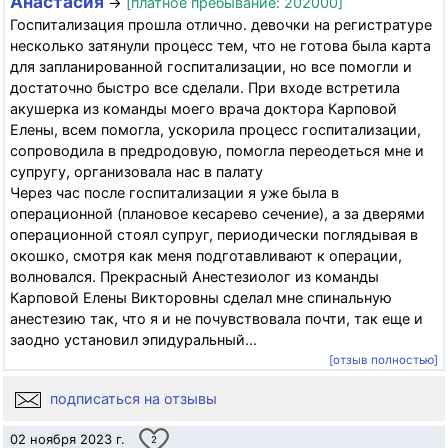
Анастасия
→
[платное пребывание: 202000]
Госпитализация прошла отлично. девочки на регистратуре
несколько затянули процесс тем, что не готова была карта
для запланированной госпитализации, но все помогли и
достаточно быстро все сделали. При входе встретила
акушерка из команды моего врача доктора Карповой
Елены, всем помогла, ускорила процесс госпитализации,
сопроводила в предродовую, помогла переодеться мне и
супругу, организовала нас в палату
Через час после госпитализации я уже была в
операционной (плановое кесарево сечение), а за дверями
операционной стоял супруг, периодически поглядывая в
окошко, смотря как меня подготавливают к операции,
волновался. Прекрасный Анестезиолог из команды
Карповой Елены Викторовны сделал мне спинальную
анестезию так, что я и не почувствовала почти, так еще и
заодно установил эпидуральный...
[отзыв полностью]
подписаться на отзывы
02 ноября 2023 г.
2