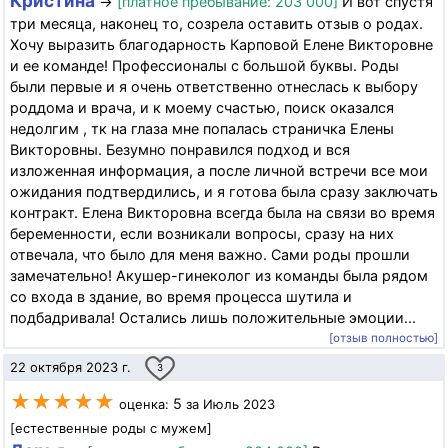
Кристина
→
[платное пребывание: 203 000]
И вот спустя
три месяца, наконец то, созрела оставить отзыв о родах.
Хочу выразить благодарность Карповой Елене Викторовне
и ее команде! Профессионалы с большой буквы. Роды
были первые и я очень ответственно отнеслась к выбору
роддома и врача, и к моему счастью, поиск оказался
недолгим , тк на глаза мне попалась страничка Елены
Викторовны. Безумно понравился подход и вся
изложенная информация, а после личной встречи все мои
ожидания подтвердились, и я готова была сразу заключать
контракт. Елена Викторовна всегда была на связи во время
беременности, если возникали вопросы, сразу на них
отвечала, что было для меня важно. Сами роды прошли
замечательно! Акушер-гинеколог из команды была рядом
со входа в здание, во время процесса шутила и
подбадривала! Остались лишь положительные эмоции...
[отзыв полностью]
22 октября 2023 г.
3
★★★★★
5
оценка:
за Июль 2023
[естественные роды с мужем]