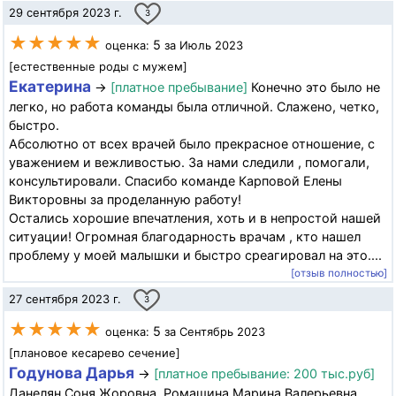
29 сентября 2023 г.
3
★★★★★
5
оценка:
за Июль 2023
[естественные роды с мужем]
Екатерина
→
[платное пребывание]
Конечно это было не
легко, но работа команды была отличной. Слажено, четко,
быстро.
Абсолютно от всех врачей было прекрасное отношение, с
уважением и вежливостью. За нами следили , помогали,
консультировали. Спасибо команде Карповой Елены
Викторовны за проделанную работу!
Остались хорошие впечатления, хоть и в непростой нашей
ситуации! Огромная благодарность врачам , кто нашел
проблему у моей малышки и быстро среагировал на это....
[отзыв полностью]
27 сентября 2023 г.
3
★★★★★
5
оценка:
за Сентябрь 2023
[плановое кесарево сечение]
Годунова Дарья
→
[платное пребывание: 200 тыс.руб]
Данелян Соня Жоровна, Ромашина Марина Валерьевна,