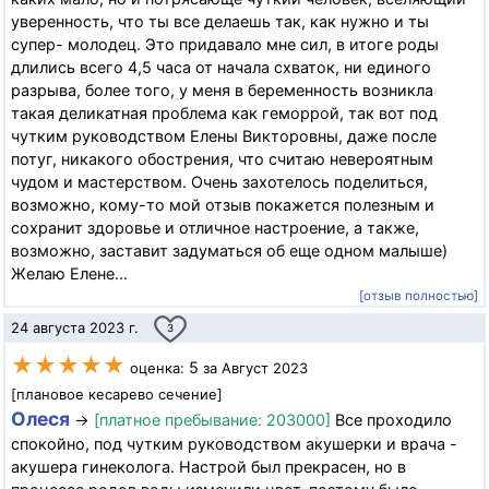
уверенность, что ты все делаешь так, как нужно и ты
супер- молодец. Это придавало мне сил, в итоге роды
длились всего 4,5 часа от начала схваток, ни единого
разрыва, более того, у меня в беременность возникла
такая деликатная проблема как геморрой, так вот под
чутким руководством Елены Викторовны, даже после
потуг, никакого обострения, что считаю невероятным
чудом и мастерством. Очень захотелось поделиться,
возможно, кому-то мой отзыв покажется полезным и
сохранит здоровье и отличное настроение, а также,
возможно, заставит задуматься об еще одном малыше)
Желаю Елене...
[отзыв полностью]
24 августа 2023 г.
3
★★★★★
5
оценка:
за Август 2023
[плановое кесарево сечение]
Олеся
→
[платное пребывание: 203000]
Все проходило
спокойно, под чутким руководством акушерки и врача -
акушера гинеколога. Настрой был прекрасен, но в