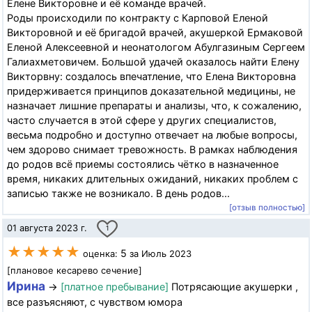
Елене Викторовне и её команде врачей.
Роды происходили по контракту с Карповой Еленой
Викторовной и её бригадой врачей, акушеркой Ермаковой
Еленой Алексеевной и неонатологом Абулгазиным Сергеем
Галиахметовичем. Большой удачей оказалось найти Елену
Викторвну: создалось впечатление, что Елена Викторовна
придерживается принципов доказательной медицины, не
назначает лишние препараты и анализы, что, к сожалению,
часто случается в этой сфере у других специалистов,
весьма подробно и доступно отвечает на любые вопросы,
чем здорово снимает тревожность. В рамках наблюдения
до родов всё приемы состоялись чётко в назначенное
время, никаких длительных ожиданий, никаких проблем с
записью также не возникало. В день родов...
[отзыв полностью]
01 августа 2023 г.
1
★★★★★
5
оценка:
за Июль 2023
[плановое кесарево сечение]
Ирина
→
[платное пребывание]
Потрясающие акушерки ,
все разъясняют, с чувством юмора