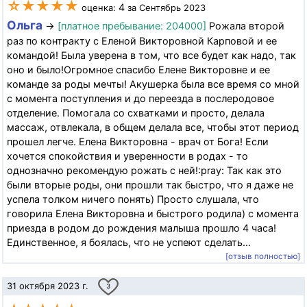
☆★★★★
4
оценка:
за Сентябрь 2023
Ольга
→
[платное пребывание: 204000]
Рожала второй
раз по контракту с Еленой Викторовной Карповой и ее
командой! Была уверена в том, что все будет как надо, так
оно и было!Огромное спасибо Елене Викторовне и ее
команде за роды мечты! Акушерка была все время со мной
с момента поступления и до переезда в послеродовое
отделение. Помогала со схватками и просто, делала
массаж, отвлекала, в общем делала все, чтобы этот период
прошел легче. Елена Викторовна - врач от Бога! Если
хочется спокойствия и уверенности в родах - то
однозначно рекомендую рожать с ней!:pray: Так как это
были вторые роды, они прошли так быстро, что я даже не
успела толком ничего понять) Просто слушала, что
говорила Елена Викторовна и быстрого родила) с момента
приезда в родом до рождения малыша прошло 4 часа!
Единственное, я боялась, что не успеют сделать...
[отзыв полностью]
31 октября 2023 г.
3