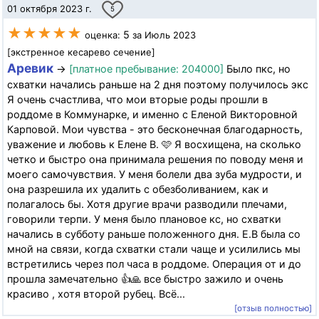
01 октября 2023 г.
5
★★★★★
5
оценка:
за Июль 2023
[экстренное кесарево сечение]
Аревик
→
[платное пребывание: 204000]
Было пкс, но
схватки начались раньше на 2 дня поэтому получилось экс
Я очень счастлива, что мои вторые роды прошли в
роддоме в Коммунарке, и именно с Еленой Викторовной
Карповой. Мои чувства - это бесконечная благодарность,
уважение и любовь к Елене В. 🩷 Я восхищена, на сколько
четко и быстро она принимала решения по поводу меня и
моего самочувствия. У меня болели два зуба мудрости, и
она разрешила их удалить с обезболиванием, как и
полагалось бы. Хотя другие врачи разводили плечами,
говорили терпи. У меня было плановое кс, но схватки
начались в субботу раньше положенного дня. Е.В была со
мной на связи, когда схватки стали чаще и усилились мы
встретились через пол часа в роддоме. Операция от и до
прошла замечательно 👍🙏 все быстро зажило и очень
красиво , хотя второй рубец. Всё...
[отзыв полностью]