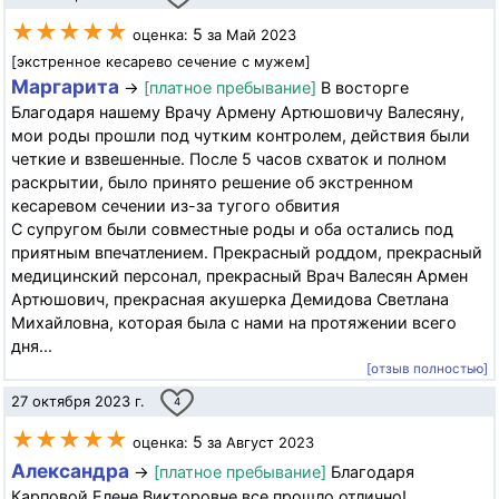
★★★★★
5
оценка:
за Май 2023
[экстренное кесарево сечение с мужем]
Маргарита
→
[платное пребывание]
В восторге
Благодаря нашему Врачу Армену Артюшовичу Валесяну,
мои роды прошли под чутким контролем, действия были
четкие и взвешенные. После 5 часов схваток и полном
раскрытии, было принято решение об экстренном
кесаревом сечении из-за тугого обвития
С супругом были совместные роды и оба остались под
приятным впечатлением. Прекрасный роддом, прекрасный
медицинский персонал, прекрасный Врач Валесян Армен
Артюшович, прекрасная акушерка Демидова Светлана
Михайловна, которая была с нами на протяжении всего
дня...
[отзыв полностью]
27 октября 2023 г.
4
★★★★★
5
оценка:
за Август 2023
Александра
→
[платное пребывание]
Благодаря
Карповой Елене Викторовне все прошло отлично!