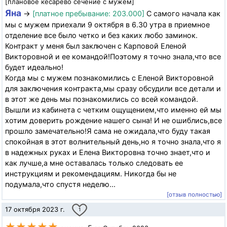
[плановое кесарево сечение с мужем]
Яна
→
[платное пребывание: 203.000]
С самого начала как
мы с мужем приехали 9 октября в 6.30 утра в приемное
отделение все было четко и без каких любо заминок.
Контракт у меня был заключен с Карповой Еленой
Викторовной и ее командой!Поэтому я точно знала,что все
будет идеально!
Когда мы с мужем познакомились с Еленой Викторовной
для заключения контракта,мы сразу обсудили все детали и
в этот же день мы познакомились со всей командой.
Вышли из кабинета с четким ощущением,что именно ей мы
хотим доверить рождение нашего сына! И не ошиблись,все
прошло замечательно!Я сама не ожидала,что буду такая
спокойная в этот волнительный день,но я точно знала,что я
в надежных руках и Елена Викторовна точно знает,что и
как лучше,а мне оставалась только следовать ее
инструкциям и рекомендациям. Никогда бы не
подумала,что спустя неделю...
[отзыв полностью]
17 октября 2023 г.
1