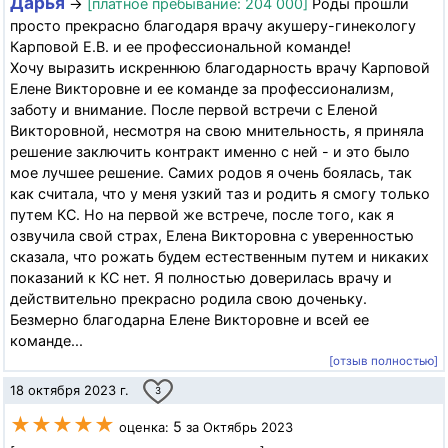
Дарья
→
[платное пребывание: 204 000]
Роды прошли
просто прекрасно благодаря врачу акушеру-гинекологу
Карповой Е.В. и ее профессиональной команде!
Хочу выразить искреннюю благодарность врачу Карповой
Елене Викторовне и ее команде за профессионализм,
заботу и внимание. После первой встречи с Еленой
Викторовной, несмотря на свою мнительность, я приняла
решение заключить контракт именно с ней - и это было
мое лучшее решение. Самих родов я очень боялась, так
как считала, что у меня узкий таз и родить я смогу только
путем КС. Но на первой же встрече, после того, как я
озвучила свой страх, Елена Викторовна с уверенностью
сказала, что рожать будем естественным путем и никаких
показаний к КС нет. Я полностью доверилась врачу и
действительно прекрасно родила свою доченьку.
Безмерно благодарна Елене Викторовне и всей ее
команде...
[отзыв полностью]
18 октября 2023 г.
3
★★★★★
5
оценка:
за Октябрь 2023