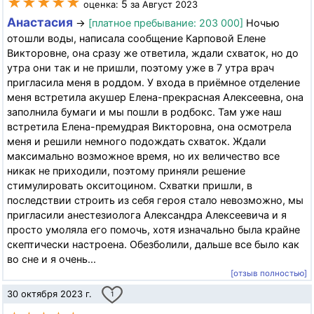
★★★★★
5
оценка:
за Август 2023
Анастасия
→
[платное пребывание: 203 000]
Ночью
отошли воды, написала сообщение Карповой Елене
Викторовне, она сразу же ответила, ждали схваток, но до
утра они так и не пришли, поэтому уже в 7 утра врач
пригласила меня в роддом. У входа в приёмное отделение
меня встретила акушер Елена-прекрасная Алексеевна, она
заполнила бумаги и мы пошли в родбокс. Там уже наш
встретила Елена-премудрая Викторовна, она осмотрела
меня и решили немного подождать схваток. Ждали
максимально возможное время, но их величество все
никак не приходили, поэтому приняли решение
стимулировать окситоцином. Схватки пришли, в
последствии строить из себя героя стало невозможно, мы
пригласили анестезиолога Александра Алексеевича и я
просто умоляла его помочь, хотя изначально была крайне
скептически настроена. Обезболили, дальше все было как
во сне и я очень...
[отзыв полностью]
30 октября 2023 г.
1