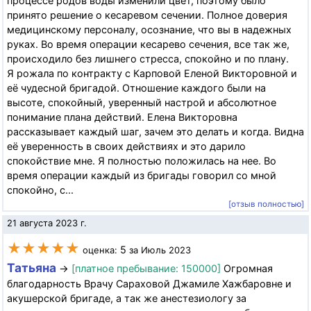
процессе родов воды изменили цвет, поэтому было
принято решение о кесаревом сечении. Полное доверия
медицинскому персоналу, осознание, что вы в надежных
руках. Во время операции кесарево сечения, все так же,
происходило без лишнего стресса, спокойно и по плану.
Я рожала по контракту с Карповой Еленой Викторовной и
её чудесной бригадой. Отношение каждого были на
высоте, спокойный, уверенный настрой и абсолютное
понимание плана действий. Елена Викторовна
рассказывает каждый шаг, зачем это делать и когда. Видна
её уверенность в своих действиях и это дарило
спокойствие мне. Я полностью положилась на нее. Во
время операции каждый из бригады говорил со мной
спокойно, с...
[отзыв полностью]
21 августа 2023 г.
★★★★★
5
оценка:
за Июль 2023
Татьяна
→
[платное пребывание: 150000]
Огромная
благодарность Врачу Сараховой Джамиле Хажбаровне и
акушерской бригаде, а так же анестезиологу за