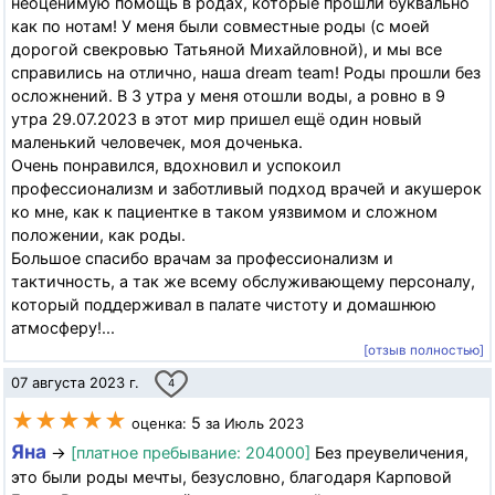
неоценимую помощь в родах, которые прошли буквально
как по нотам! У меня были совместные роды (с моей
дорогой свекровью Татьяной Михайловной), и мы все
справились на отлично, наша dream team! Роды прошли без
осложнений. В 3 утра у меня отошли воды, а ровно в 9
утра 29.07.2023 в этот мир пришел ещё один новый
маленький человечек, моя доченька.
Очень понравился, вдохновил и успокоил
профессионализм и заботливый подход врачей и акушерок
ко мне, как к пациентке в таком уязвимом и сложном
положении, как роды.
Большое спасибо врачам за профессионализм и
тактичность, а так же всему обслуживающему персоналу,
который поддерживал в палате чистоту и домашнюю
атмосферу!...
[отзыв полностью]
07 августа 2023 г.
4
★★★★★
5
оценка:
за Июль 2023
Яна
→
[платное пребывание: 204000]
Без преувеличения,
это были роды мечты, безусловно, благодаря Карповой