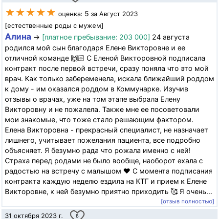
★★★★★
5
оценка:
за Август 2023
[естественные роды с мужем]
Алина
→
[платное пребывание: 203 000]
24 августа
родился мой сын благодаря Елене Викторовне и ее
отличной команде 🙌🏻 С Еленой Викторовной подписала
контракт после первой встречи, сразу поняла что это мой
врач. Как только забеременела, искала ближайший роддом
к дому - им оказался роддом в Коммунарке. Изучив
отзывы о врачах, уже на том этапе выбрала Елену
Викторовну и не пожалела. Также мне ее посоветовали
мои знакомые, что тоже стало решающим фактором.
Елена Викторовна - прекрасный специалист, не назначает
лишнего, учитывает пожелания пациента, все подробно
объясняет. Я безумно рада что рожала именно с ней!
Страха перед родами не было вообще, наоборот ехала с
радостью на встречу с малышом ❤️ С момента подписания
контракта каждую неделю ездила на КТГ и прием к Елене
Викторовне, к ней безумно приятно приходить 🥰 Я очень...
[отзыв полностью]
31 октября 2023 г.
8