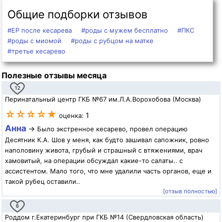
Общие подборки отзывов
#ЕР после кесарева
#роды с мужем бесплатно
#ПКС
#роды с миомой
#роды с рубцом на матке
#третье кесарево
Полезные отзывы месяца
12
Перинатальный центр ГКБ №67 им.Л.А.Ворохобова (Москва)
☆☆☆☆★
1
оценка:
Анна
→
Было экстренное кесарево, провел операцию
Десятник К.А. Шов у меня, как будто зашивал сапожник, ровно
наполовину живота, грубый и страшный с втяжениями, врач
хамовитый, на операции обсуждал какие-то салаты.. с
ассистентом. Мало того, что мне удалили часть органов, еще и
такой рубец оставили..
[отзыв полностью]
6
Роддом г.Екатеринбург при ГКБ №14 (Свердловская область)