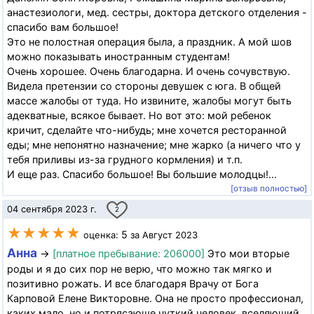
анастезиологи, мед. сестры, доктора детского отделения -
спасибо вам большое!
Это не полостная операция была, а праздник. А мой шов
можно показывать иностранным студентам!
Очень хорошее. Очень благодарна. И очень сочувствую.
Видела претензии со стороны девушек с юга. В общей
массе жалобы от туда. Но извините, жалобы могут быть
адекватные, всякое бывает. Но вот это: мой ребенок
кричит, сделайте что-нибудь; мне хочется ресторанной
еды; мне непонятно назначение; мне жарко (а ничего что у
тебя приливы из-за грудного кормления) и т.п.
И еще раз. Спасибо большое! Вы большие молодцы!...
[отзыв полностью]
04 сентября 2023 г.
2
★★★★★
5
оценка:
за Август 2023
Анна
→
[платное пребывание: 206000]
Это мои вторые
роды и я до сих пор не верю, что можно так мягко и
позитивно рожать. И все благодаря Врачу от Бога
Карповой Елене Викторовне. Она не просто профессионал,
каких мало, но и потрясающе чуткий человек, вселяющий