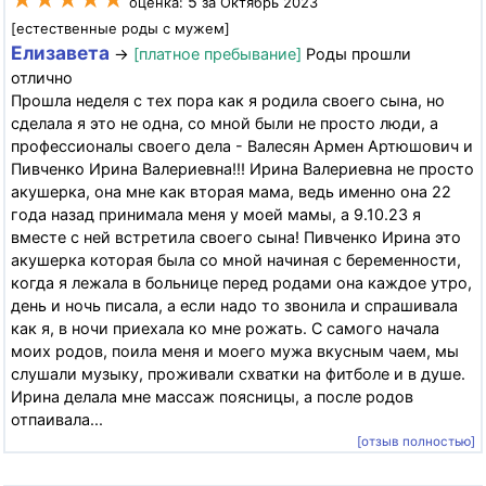
★★★★★
5
оценка:
за Октябрь 2023
[естественные роды с мужем]
Елизавета
→
[платное пребывание]
Роды прошли
отлично
Прошла неделя с тех пора как я родила своего сына, но
сделала я это не одна, со мной были не просто люди, а
профессионалы своего дела - Валесян Армен Артюшович и
Пивченко Ирина Валериевна!!! Ирина Валериевна не просто
акушерка, она мне как вторая мама, ведь именно она 22
года назад принимала меня у моей мамы, а 9.10.23 я
вместе с ней встретила своего сына! Пивченко Ирина это
акушерка которая была со мной начиная с беременности,
когда я лежала в больнице перед родами она каждое утро,
день и ночь писала, а если надо то звонила и спрашивала
как я, в ночи приехала ко мне рожать. С самого начала
моих родов, поила меня и моего мужа вкусным чаем, мы
слушали музыку, проживали схватки на фитболе и в душе.
Ирина делала мне массаж поясницы, а после родов
отпаивала...
[отзыв полностью]