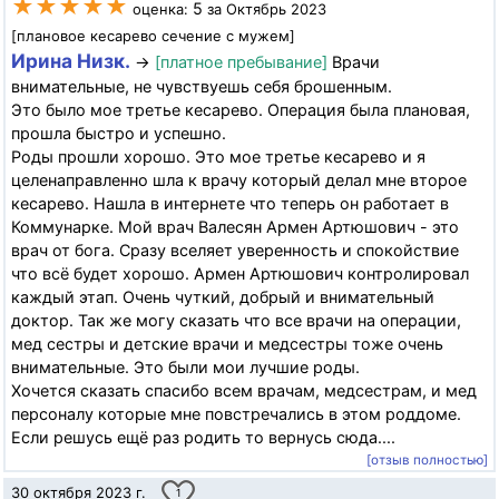
★★★★★
5
оценка:
за Октябрь 2023
[плановое кесарево сечение с мужем]
Ирина Низк.
→
[платное пребывание]
Врачи
внимательные, не чувствуешь себя брошенным.
Это было мое третье кесарево. Операция была плановая,
прошла быстро и успешно.
Роды прошли хорошо. Это мое третье кесарево и я
целенаправленно шла к врачу который делал мне второе
кесарево. Нашла в интернете что теперь он работает в
Коммунарке. Мой врач Валесян Армен Артюшович - это
врач от бога. Сразу вселяет уверенность и спокойствие
что всё будет хорошо. Армен Артюшович контролировал
каждый этап. Очень чуткий, добрый и внимательный
доктор. Так же могу сказать что все врачи на операции,
мед сестры и детские врачи и медсестры тоже очень
внимательные. Это были мои лучшие роды.
Хочется сказать спасибо всем врачам, медсестрам, и мед
персоналу которые мне повстречались в этом роддоме.
Если решусь ещё раз родить то вернусь сюда....
[отзыв полностью]
30 октября 2023 г.
1