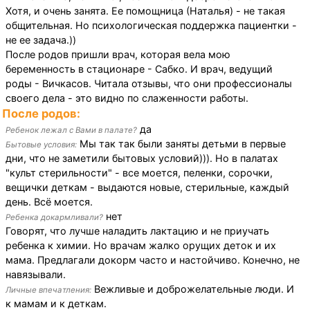
Хотя, и очень занята. Ее помощница (Наталья) - не такая
общительная. Но психологическая поддержка пациентки -
не ее задача.))
После родов пришли врач, которая вела мою
беременность в стационаре - Сабко. И врач, ведущий
роды - Вичкасов. Читала отзывы, что они профессионалы
своего дела - это видно по слаженности работы.
После родов:
да
Ребенок лежал с Вами в палате?
Мы так так были заняты детьми в первые
Бытовые условия:
дни, что не заметили бытовых условий))). Но в палатах
"культ стерильности" - все моется, пеленки, сорочки,
вещички деткам - выдаются новые, стерильные, каждый
день. Всё моется.
нет
Ребенка докармливали?
Говорят, что лучше наладить лактацию и не приучать
ребенка к химии. Но врачам жалко орущих деток и их
мама. Предлагали докорм часто и настойчиво. Конечно, не
навязывали.
Вежливые и доброжелательные люди. И
Личные впечатления:
к мамам и к деткам.