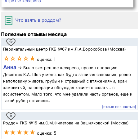
#третье кесарево
Что взять в роддом?
Полезные отзывы месяца
12
Перинатальный центр ГКБ №67 им.Л.А.Ворохобова (Москва)
☆☆☆☆★
1
оценка:
Анна
→
Было экстренное кесарево, провел операцию
Десятник К.А. Шов у меня, как будто зашивал сапожник, ровно
наполовину живота, грубый и страшный с втяжениями, врач
хамовитый, на операции обсуждал какие-то салаты.. с
ассистентом. Мало того, что мне удалили часть органов, еще и
такой рубец оставили..
[отзыв полностью]
9
Роддом ГКБ №15 им.О.М.Филатова на Вешняковской (Москва)
★★★★★
5
оценка: