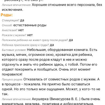
Хорошее отношение всего персонала, без
Личные впечатления:
исключения.
Роды:
да
Стимуляция?
естественные роды
Способ:
нет
Анестезия?
нет
Рожали с мужем?
да
Положили ребенка на живот сразу после родов?
да
Ребенка приложили сразу к груди?
Небольшая, оборудованная комната. Есть
Бытовые условия:
музыка, мячик, огромное окно, кроватка для ребенка,
которого сразу после родов кладут в нее и можно
отдохнуть и знать что ребенок здесь, с тобой. Потом его
отдают покормить и пообщаться. Очень этот момент
понравился!
Отказалась от совместных родов с мужем. А
Процесс родов:
в процессе - пожалела. Не приятно было оставаться
одной. Но это только мои ощущения. Может, у кого-то не
так.
Акушерка (Винасурова В. Е. ) была очень
Личные впечатления:
внимательна, вежлива., позитивна и доброжелательна.