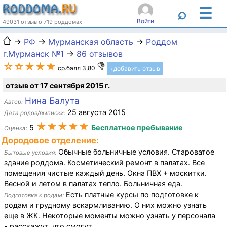
☰
⌕
Войти
49031 отзыв о 719 роддомах
→
РФ
→
Мурманская область
→
Роддом
г.Мурманск №1
→
86 отзывов
☆☆★★★
ср.балл 3,80
+добавить отзыв
отзыв от 17 сентября 2015 г.
Нина Балута
Автор:
25 августа 2015
Дата родов/выписки:
★★★★★
5
Бесплатное пребывание
Оценка:
Дородовое отделение:
Обычные больничные условия. Староватое
Бытовые условия:
здание роддома. Косметический ремонт в палатах. Все
помещения чистые каждый день. Окна ПВХ + москитки.
Весной и летом в палатах тепло. Больничная еда.
Есть платные курсы по подготовке к
Подготовка к родам:
родам и грудному вскармливанию. О них можно узнать
еще в ЖК. Некоторые моменты можно узнать у персонала
- расскажут, что смогут.